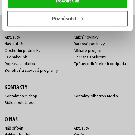
Povolit vše
Přizpůsobit
E-SHOP
Aktuality
Knižní novinky
Naši autoři
Dárkové poukazy
Obchodní podmínky
Affiliate program
Jak nakoupit
Ochrana soukromí
Doprava a platba
Zpětný odběr elektroodpadu
Benefitní a slevové programy
KONTAKTY
Kontakt na e-shop
Kontakty Albatros Media
Sídlo společnosti
O NÁS
Náš příběh
Aktuality
Nakladatelství
Kariéra