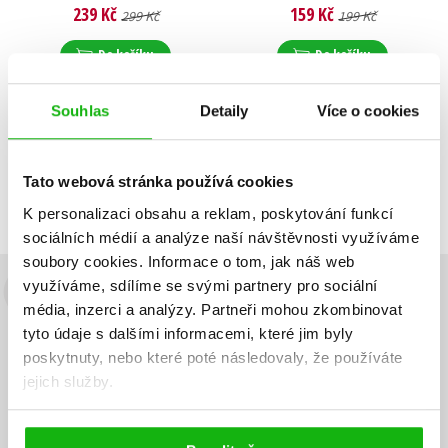
Viktor Bělohoubek
,
Jiří Svoboda
,
Kolektiv
,
239 Kč
159 Kč
299 Kč
199 Kč
Samuel Kohoutek
,
Klára Ille
,
Jan Slanina
Klára Hamuľáková
Do košíku
Do košíku
Souhlas
Detaily
Více o cookies
Zobrazuji 1 až 2 z celkem 2 záznamů
Zobraz záznamů
Tato webová stránka používá cookies
Předchozí
1
Další
K personalizaci obsahu a reklam, poskytování funkcí
sociálních médií a analýze naší návštěvnosti využíváme
soubory cookies.
Informace o tom, jak náš web
využíváme, sdílíme se svými partnery pro sociální
Budete to vědět jako první!
média, inzerci a analýzy.
Partneři mohou zkombinovat
tyto údaje s dalšími informacemi, které jim byly
Zajímá Vás, jaký knižní hit právě vychází, na jaké zboží je výhodná
poskytnuty, nebo které poté následovaly, že používáte
sleva, jaká běží soutěž o ceny? Přihlášením k odběru našich e-
jejich služby.
mailových novinek
souhlasíte se zpracováním osobních údajů
.
Vaše e-
Vaše e-
Přihlásit se
mailová
mailová
Vaše e-mailová adresa
adresa
adresa