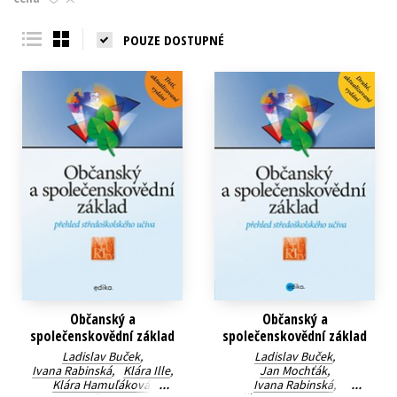
Young adult (SK)
Zahraniční literatura
Zdraví a životní styl
POUZE DOSTUPNÉ
Všechny tituly
Občanský a
Občanský a
společenskovědní základ
společenskovědní základ
Ladislav Buček
,
Ladislav Buček
,
Ivana Rabinská
,
Klára Ille
,
Jan Mochťák
,
Klára Hamuľáková
,
Ivana Rabinská
,