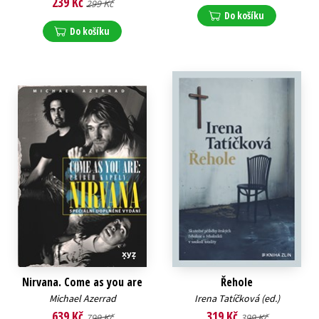
239 Kč
299 Kč
Do košíku
Do košíku
Nirvana. Come as you are
Řehole
Michael Azerrad
Irena Tatíčková (ed.)
639 Kč
319 Kč
799 Kč
399 Kč