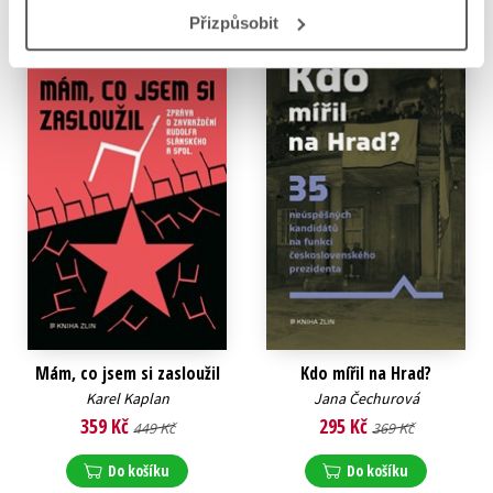
Přizpůsobit
Mám, co jsem si zasloužil
Kdo mířil na Hrad?
Karel Kaplan
Jana Čechurová
359 Kč
295 Kč
449 Kč
369 Kč
Do košíku
Do košíku