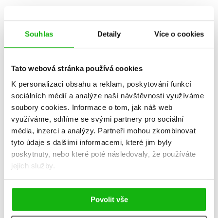
Souhlas
Detaily
Více o cookies
Tato webová stránka používá cookies
K personalizaci obsahu a reklam, poskytování funkcí
sociálních médií a analýze naší návštěvnosti využíváme
soubory cookies.
Informace o tom, jak náš web
využíváme, sdílíme se svými partnery pro sociální
média, inzerci a analýzy.
Partneři mohou zkombinovat
tyto údaje s dalšími informacemi, které jim byly
poskytnuty, nebo které poté následovaly, že používáte
Milénium!
Rudolf Slánský
jejich služby.
Johana Fundová
Jan Chadima
359 Kč
359 Kč
449 Kč
449 Kč
Do košíku
Do košíku
Povolit vše