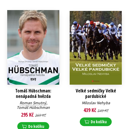
Tomáš Hübschman:
Velké sedmičky Velké
nenápadná hvězda
pardubické
Roman Smutný
,
Miloslav Nehyba
Tomáš Hübschman
439 Kč
549 Kč
295 Kč
369 Kč
Do košíku
Do košíku