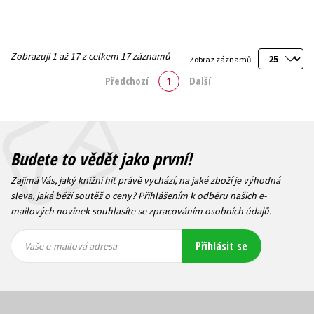
Zobrazuji 1 až 17 z celkem 17 záznamů
Zobraz záznamů
Předchozí
1
Další
Budete to vědět jako první!
Zajímá Vás, jaký knižní hit právě vychází, na jaké zboží je výhodná
sleva, jaká běží soutěž o ceny? Přihlášením k odběru našich e-
mailových novinek
souhlasíte se zpracováním osobních údajů
.
Vaše e-
Vaše e-
Přihlásit se
mailová
mailová
Vaše e-mailová adresa
adresa
adresa