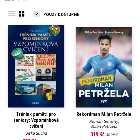
Young adult (SK)
Zahraniční literatura
Zdraví a životní styl
POUZE DOSTUPNÉ
Všechny tituly
Trénink paměti pro
Rekordman Milan Petržela
seniory: Vzpomínková
Roman Smutný
,
cvičení
Milan Petržela
Jitka Suchá
319 Kč
399 Kč