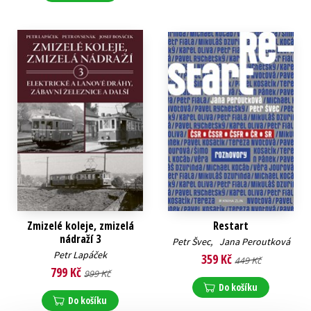
Zmizelé koleje, zmizelá
Restart
nádraží 3
Petr Švec
,
Jana Peroutková
Petr Lapáček
359 Kč
449 Kč
799 Kč
999 Kč
Do košíku
Do košíku