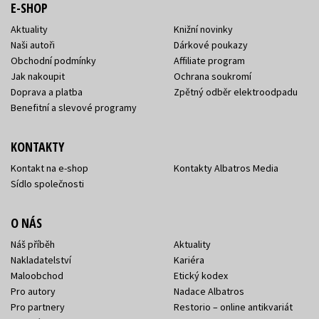
E-SHOP
Aktuality
Knižní novinky
Naši autoři
Dárkové poukazy
Obchodní podmínky
Affiliate program
Jak nakoupit
Ochrana soukromí
Doprava a platba
Zpětný odběr elektroodpadu
Benefitní a slevové programy
KONTAKTY
Kontakt na e-shop
Kontakty Albatros Media
Sídlo společnosti
O NÁS
Náš příběh
Aktuality
Nakladatelství
Kariéra
Maloobchod
Etický kodex
Pro autory
Nadace Albatros
Pro partnery
Restorio – online antikvariát