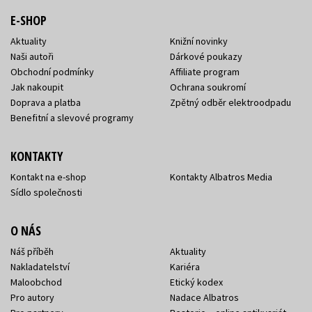
E-SHOP
Aktuality
Knižní novinky
Naši autoři
Dárkové poukazy
Obchodní podmínky
Affiliate program
Jak nakoupit
Ochrana soukromí
Doprava a platba
Zpětný odběr elektroodpadu
Benefitní a slevové programy
KONTAKTY
Kontakt na e-shop
Kontakty Albatros Media
Sídlo společnosti
O NÁS
Náš příběh
Aktuality
Nakladatelství
Kariéra
Maloobchod
Etický kodex
Pro autory
Nadace Albatros