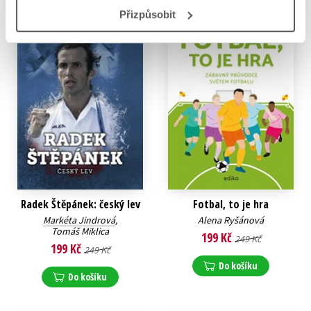
Přizpůsobit
Radek Štěpánek: český lev
Fotbal, to je hra
Markéta Jindrová
,
Alena Ryšánová
Tomáš Miklica
199 Kč
249 Kč
199 Kč
249 Kč
Do košíku
Do košíku