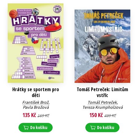
Hrátky se sportem pro
Tomáš Petreček: Limitům
děti
vstříc
František Brož
,
Tomáš Petreček
,
Pavla Brožová
Tereza Krumpholzová
135 Kč
150 Kč
169 Kč
499 Kč
Do košíku
Do košíku