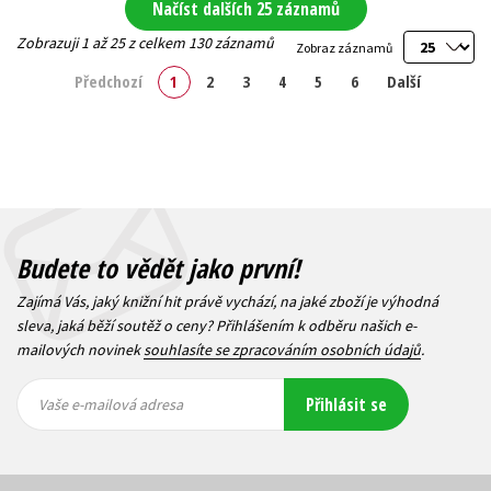
Načíst dalších 25 záznamů
Zobrazuji 1 až 25 z celkem 130 záznamů
Zobraz záznamů
Předchozí
1
2
3
4
5
6
Další
Budete to vědět jako první!
Zajímá Vás, jaký knižní hit právě vychází, na jaké zboží je výhodná
sleva, jaká běží soutěž o ceny? Přihlášením k odběru našich e-
mailových novinek
souhlasíte se zpracováním osobních údajů
.
Vaše e-
Vaše e-
Přihlásit se
mailová
mailová
Vaše e-mailová adresa
adresa
adresa