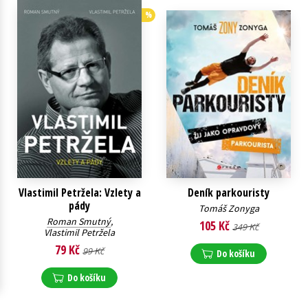
%
Young adult (SK)
Zahraniční literatura
Zdraví a životní styl
Všechny tituly
Vlastimil Petržela: Vzlety a
Deník parkouristy
pády
Tomáš Zonyga
Roman Smutný
,
105 Kč
349 Kč
Vlastimil Petržela
79 Kč
99 Kč
Do košíku
Do košíku