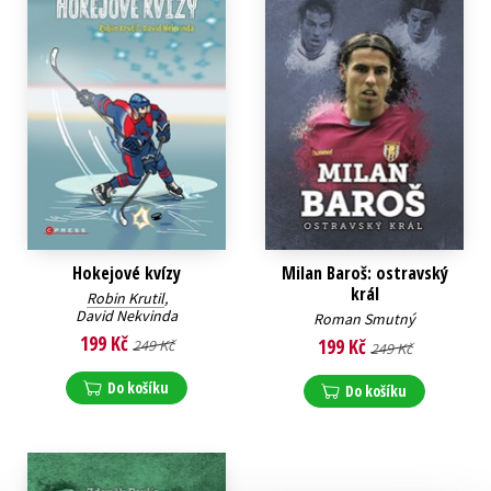
Hokejové kvízy
Milan Baroš: ostravský
král
Robin Krutil
,
David Nekvinda
Roman Smutný
199 Kč
199 Kč
249 Kč
249 Kč
Do košíku
Do košíku