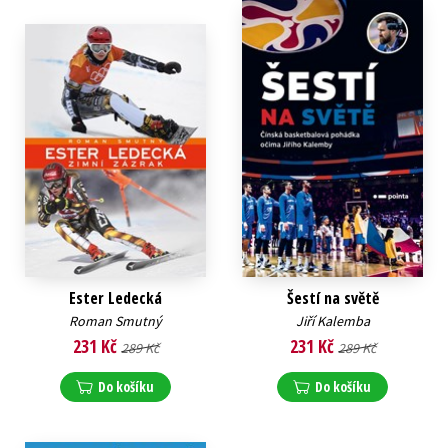
Ester Ledecká
Šestí na světě
Roman Smutný
Jiří Kalemba
231 Kč
231 Kč
289 Kč
289 Kč
Do košíku
Do košíku