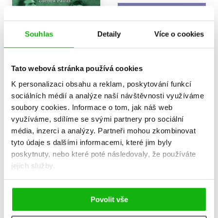
Souhlas
Detaily
Více o cookies
Tato webová stránka používá cookies
K personalizaci obsahu a reklam, poskytování funkcí
sociálních médií a analýze naší návštěvnosti využíváme
soubory cookies.
Informace o tom, jak náš web
využíváme, sdílíme se svými partnery pro sociální
média, inzerci a analýzy.
Partneři mohou zkombinovat
Gianluigi Buffon: superman
Fotbalové kvízy 2
tyto údaje s dalšími informacemi, které jim byly
Gigi
Robin Krutil
poskytnuty, nebo které poté následovaly, že používáte
Zdeněk Pavlis
199 Kč
249 Kč
jejich služby.
199 Kč
249 Kč
Do košíku
Do košíku
Povolit vše