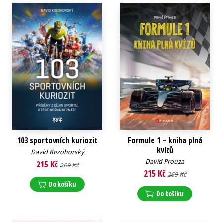
103 sportovních kuriozit
Formule 1 – kniha plná
kvízů
David Kozohorský
David Prouza
215 Kč
269 Kč
215 Kč
269 Kč
Do košíku
Do košíku