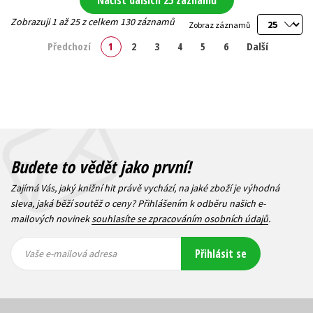
Načíst dalších 25 záznamů
Zobrazuji 1 až 25 z celkem 130 záznamů
Zobraz záznamů
Předchozí
1
2
3
4
5
6
Další
Budete to vědět jako první!
Zajímá Vás, jaký knižní hit právě vychází, na jaké zboží je výhodná
sleva, jaká běží soutěž o ceny? Přihlášením k odběru našich e-
mailových novinek
souhlasíte se zpracováním osobních údajů
.
Vaše e-
Vaše e-
Přihlásit se
mailová
mailová
Vaše e-mailová adresa
adresa
adresa