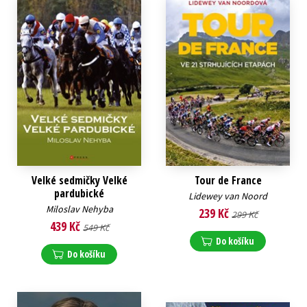
Velké sedmičky Velké
Tour de France
pardubické
Lidewey van Noord
Miloslav Nehyba
239 Kč
299 Kč
439 Kč
549 Kč
Do košíku
Do košíku