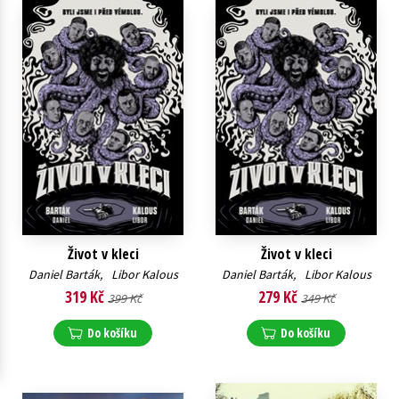
Young adult (SK)
Zahraniční literatura
Zdraví a životní styl
Všechny tituly
Život v kleci
Život v kleci
Daniel Barták
,
Libor Kalous
Daniel Barták
,
Libor Kalous
319 Kč
279 Kč
399 Kč
349 Kč
Do košíku
Do košíku