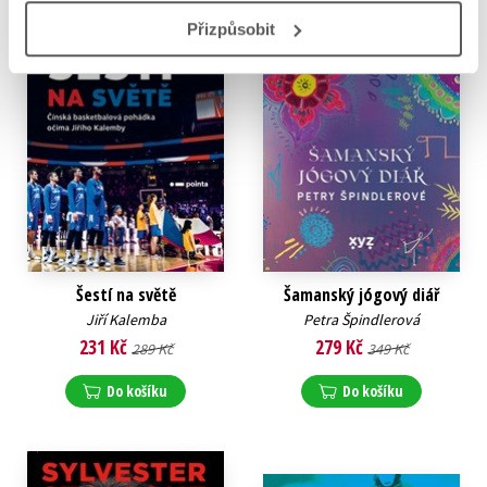
Přizpůsobit
Šestí na světě
Šamanský jógový diář
Jiří Kalemba
Petra Špindlerová
231 Kč
279 Kč
289 Kč
349 Kč
Do košíku
Do košíku