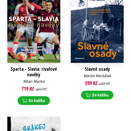
Sparta - Slavia: rivalové
Slavné osady
navěky
Martin Maršálek
Milan Macho
399 Kč
499 Kč
719 Kč
899 Kč
Do košíku
Do košíku