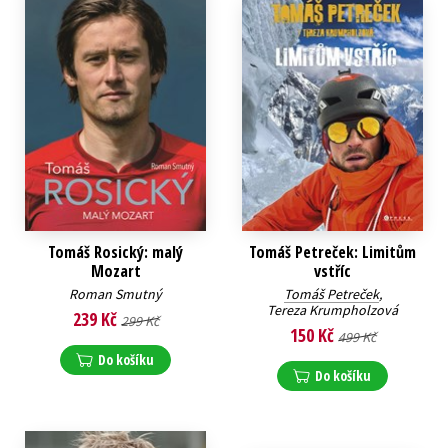
Tomáš Rosický: malý
Tomáš Petreček: Limitům
Mozart
vstříc
Roman Smutný
Tomáš Petreček
,
Tereza Krumpholzová
239 Kč
299 Kč
150 Kč
499 Kč
Do košíku
Do košíku