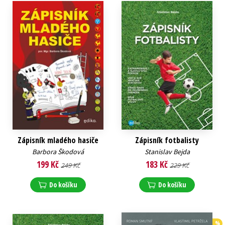
Zápisník mladého hasiče
Zápisník fotbalisty
Barbora Škodová
Stanislav Bejda
199 Kč
183 Kč
249 Kč
229 Kč
Do košíku
Do košíku
%