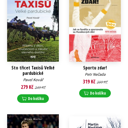
Sto třicet Taxisů Velké
Sportu zdar!
pardubické
Petr Nečada
Pavel Kovář
319 Kč
399 Kč
279 Kč
349 Kč
Do košíku
Do košíku