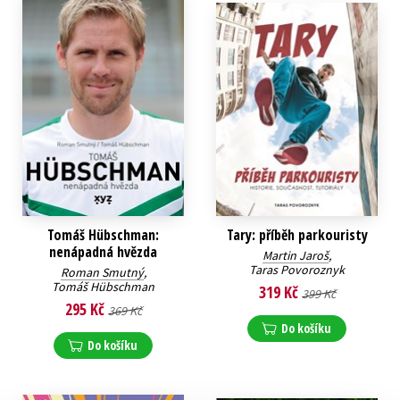
Tomáš Hübschman:
Tary: příběh parkouristy
nenápadná hvězda
Martin Jaroš
,
Taras Povoroznyk
Roman Smutný
,
Tomáš Hübschman
319 Kč
399 Kč
295 Kč
369 Kč
Do košíku
Do košíku