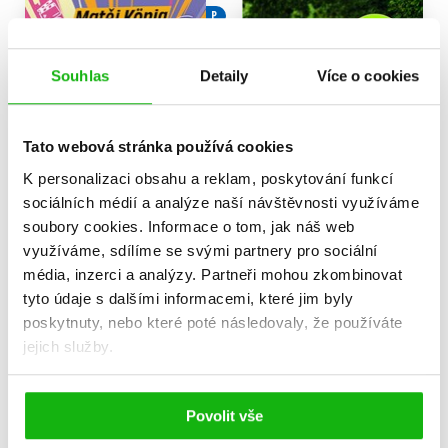
P
Souhlas
Detaily
Více o cookies
Tato webová stránka používá cookies
K personalizaci obsahu a reklam, poskytování funkcí
sociálních médií a analýze naší návštěvnosti využíváme
soubory cookies.
Informace o tom, jak náš web
využíváme, sdílíme se svými partnery pro sociální
Takhle zní vítězství
Škorpilova škola běhu
média, inzerci a analýzy.
Partneři mohou zkombinovat
Matěj König
Miloš Škorpil
tyto údaje s dalšími informacemi, které jim byly
319 Kč
279 Kč
poskytnuty, nebo které poté následovaly, že používáte
399 Kč
349 Kč
jejich služby.
Do košíku
Do košíku
Povolit vše