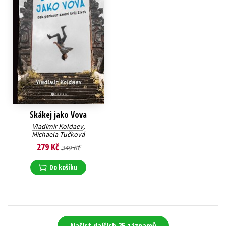
Skákej jako Vova
Vladimir Koldaev
,
Michaela Tučková
279 Kč
349 Kč
Do košíku