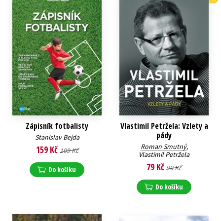
Zápisník fotbalisty
Vlastimil Petržela: Vzlety a
pády
Stanislav Bejda
Roman Smutný
,
159 Kč
199 Kč
Vlastimil Petržela
79 Kč
99 Kč
Do košíku
Do košíku