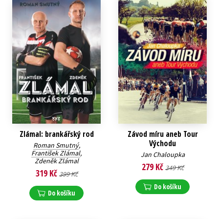
Zlámal: brankářský rod
Závod míru aneb Tour
Východu
Roman Smutný
,
František Zlámal
,
Jan Chaloupka
Zdeněk Zlámal
279 Kč
349 Kč
319 Kč
399 Kč
Do košíku
Do košíku