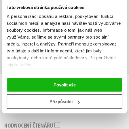
MORIARTYM, prv než bude neskoro!
Tato webová stránka používá cookies
Tretia zbierka plná ilustrácií, šifier a máp prekypujúca duchaplnosťou a
K personalizaci obsahu a reklam, poskytování funkcí
intrigami je dokonalý dar pre gaučových detektívov a milovníkov
sociálních médií a analýze naší návštěvnosti využíváme
záhad, ktorými si môžu cibriť mysle a vyriešiť sériu zločinov.
soubory cookies.
Informace o tom, jak náš web
využíváme, sdílíme se svými partnery pro sociální
Ke stažení
média, inzerci a analýzy.
Partneři mohou zkombinovat
tyto údaje s dalšími informacemi, které jim byly
Ukázka.pdf
PDF
poskytnuty, nebo které poté následovaly, že používáte
jejich služby.
Povolit vše
DALŠÍ TITULY Z ŘADY "VRAŽDOKU (SK)"
Přizpůsobit
HODNOCENÍ ČTENÁŘŮ