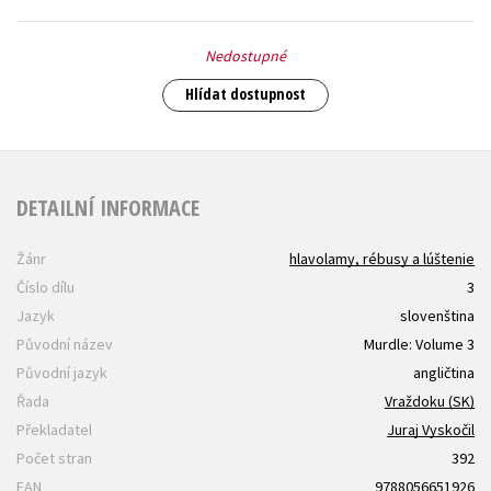
Nedostupné
Hlídat dostupnost
DETAILNÍ INFORMACE
Žánr
hlavolamy, rébusy a lúštenie
Číslo dílu
3
Jazyk
slovenština
Původní název
Murdle: Volume 3
Původní jazyk
angličtina
Řada
Vraždoku (SK)
Překladatel
Juraj Vyskočil
Počet stran
392
EAN
9788056651926