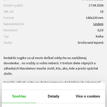
Datum vydání
17.04.2026
Věk od
18
Formát
160x230 mm
Nakladatelství
Lindeni
Hmotnost
0,53
Typ
Kniha
Vazba
brožovaná lepená
Deduktív Logiko sa už nevie dočkať oddychu na zaslúženej
dovolenke... no vraždy si voľno neberú. V treťom diele vtipných a
záhadných hlavolamov musíte zistiť, kto, ako, kde a prečo spáchal
zločin.
Vyriešte záhady jednu po druhej pomocou deduktívnych schopností.
Vypátrajte zločineckého génia z tajnej špionážnej organizácie SPY a
Souhlas
Detaily
Více o cookies
zistite tajnú lokalitu TekTopie.
Odhaľte pravdu o zlom superpočítači s umelou inteligenciou