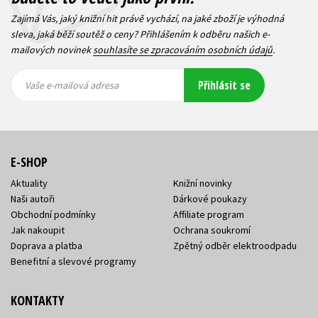
Zajímá Vás, jaký knižní hit právě vychází, na jaké zboží je výhodná
sleva, jaká běží soutěž o ceny? Přihlášením k odběru našich e-
mailových novinek
souhlasíte se zpracováním osobních údajů
.
Vaše e-
Vaše e-
Přihlásit se
mailová
mailová
Vaše e-mailová adresa
adresa
adresa
E-SHOP
Aktuality
Knižní novinky
Naši autoři
Dárkové poukazy
Obchodní podmínky
Affiliate program
Jak nakoupit
Ochrana soukromí
Doprava a platba
Zpětný odběr elektroodpadu
Benefitní a slevové programy
KONTAKTY