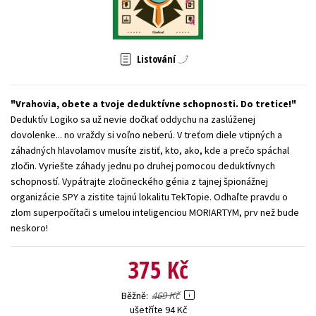
Young adult (SK)
Zahraniční literatura
Zdraví a životní styl
Všechny tituly
Listování
Vrahovia, obete a tvoje deduktívne schopnosti. Do tretice!
Deduktív Logiko sa už nevie dočkať oddychu na zaslúženej
dovolenke... no vraždy si voľno neberú. V treťom diele vtipných a
záhadných hlavolamov musíte zistiť, kto, ako, kde a prečo spáchal
zločin. Vyriešte záhady jednu po druhej pomocou deduktívnych
schopností. Vypátrajte zločineckého génia z tajnej špionážnej
organizácie SPY a zistite tajnú lokalitu TekTopie. Odhaľte pravdu o
zlom superpočítači s umelou inteligenciou MORIARTYM, prv než bude
neskoro!
375 Kč
469 Kč
Běžně
ušetříte 94 Kč