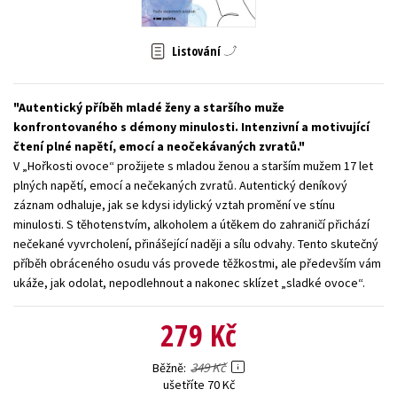
Young adult (SK)
Zahraniční literatura
Zdraví a životní styl
Listování
Všechny tituly
Autentický příběh mladé ženy a staršího muže
konfrontovaného s démony minulosti. Intenzivní a motivující
čtení plné napětí, emocí a neočekávaných zvratů.
V „Hořkosti ovoce“ prožijete s mladou ženou a starším mužem 17 let
plných napětí, emocí a nečekaných zvratů. Autentický deníkový
záznam odhaluje, jak se kdysi idylický vztah promění ve stínu
minulosti. S těhotenstvím, alkoholem a útěkem do zahraničí přichází
nečekané vyvrcholení, přinášející naději a sílu odvahy. Tento skutečný
příběh obráceného osudu vás provede těžkostmi, ale především vám
ukáže, jak odolat, nepodlehnout a nakonec sklízet „sladké ovoce“.
279 Kč
349 Kč
Běžně
ušetříte 70 Kč