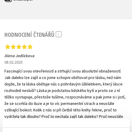
HODNOCENÍ ČTENÁŘŮ
Alena Jedlickova
08.02.2025
Fascinující svou otevřeností a strhující svou absolutní obnažeností.
Jak daleko lze zajít a co jsme schopni obětovat pro lásku, než nám
dojde, že ta láska obětuje nás s pohrdavým úšklebkem, který lásce
rozhodně nesluší? Láska je podstatou lidského bytí a proto se z ní
těžko vystupuje, přestože tušíme, rozpoznáváme a pak jsme si i jistí,
že se scvrkla do iluze a je to víc permanentní strach a neustále
vzlínající bolest. Kolik z nás si při četbě této knihy řekne, proč to
vydržela tak dlouho? Proč to nechala zajít tak daleko? Proč neustále
otvírala náruč? Láska. Láska? A kolik z nás se v tom poznalo, že roky i
desetiletí držíme v sebedestruktivním vztahu, o kterém si