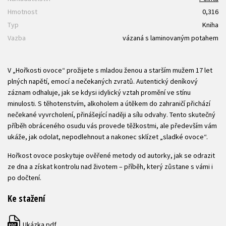
Hmotnost
0,316
Typ
Kniha
Vazba
vázaná s laminovaným potahem
V „Hořkosti ovoce“ prožijete s mladou ženou a starším mužem 17 let
plných napětí, emocí a nečekaných zvratů. Autentický deníkový
záznam odhaluje, jak se kdysi idylický vztah promění ve stínu
minulosti. S těhotenstvím, alkoholem a útěkem do zahraničí přichází
nečekané vyvrcholení, přinášející naději a sílu odvahy. Tento skutečný
příběh obráceného osudu vás provede těžkostmi, ale především vám
ukáže, jak odolat, nepodlehnout a nakonec sklízet „sladké ovoce“.
Hořkost ovoce poskytuje ověřené metody od autorky, jak se odrazit
ze dna a získat kontrolu nad životem – příběh, který zůstane s vámi i
po dočtení.
Ke stažení
Ukázka.pdf
PDF