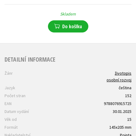
Skladem
Do košíku
DETAILNÍ INFORMACE
Žánr
životopis
osobní rozvoj
Jazyk
čeština
Počet stran
152
EAN
9788076915725
Datum vydání
30.01.2025
Věk od
15
Formát
145x205 mm
Nakladatelství
Pointa