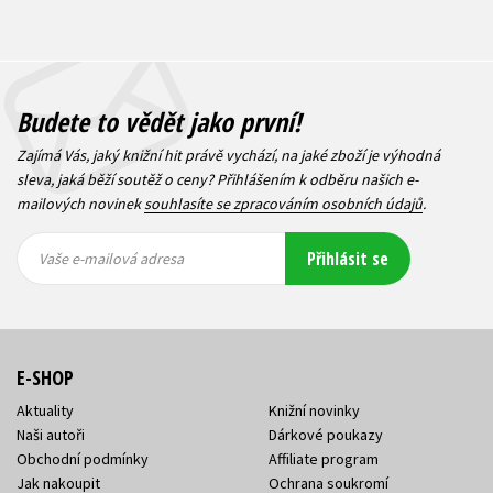
Budete to vědět jako první!
Zajímá Vás, jaký knižní hit právě vychází, na jaké zboží je výhodná
sleva, jaká běží soutěž o ceny? Přihlášením k odběru našich e-
mailových novinek
souhlasíte se zpracováním osobních údajů
.
Vaše e-
Vaše e-
Přihlásit se
mailová
mailová
Vaše e-mailová adresa
adresa
adresa
E-SHOP
Aktuality
Knižní novinky
Naši autoři
Dárkové poukazy
Obchodní podmínky
Affiliate program
Jak nakoupit
Ochrana soukromí