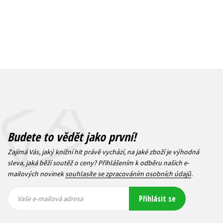
Budete to vědět jako první!
Zajímá Vás, jaký knižní hit právě vychází, na jaké zboží je výhodná
sleva, jaká běží soutěž o ceny? Přihlášením k odběru našich e-
mailových novinek
souhlasíte se zpracováním osobních údajů
.
Vaše e-
Vaše e-
Přihlásit se
mailová
mailová
Vaše e-mailová adresa
adresa
adresa