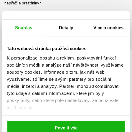
nepřežije prázdniny?
Ke stažení
Souhlas
Detaily
Více o cookies
Ukázka.pdf
PDF
Tato webová stránka používá cookies
K personalizaci obsahu a reklam, poskytování funkcí
HODNOCENÍ ČTENÁŘŮ
sociálních médií a analýze naší návštěvnosti využíváme
soubory cookies.
Informace o tom, jak náš web
V současné době nejsou vytvořena žádná uživatelská hodnocení.
využíváme, sdílíme se svými partnery pro sociální
média, inzerci a analýzy.
Partneři mohou zkombinovat
tyto údaje s dalšími informacemi, které jim byly
Vaše hodnocení
poskytnuty, nebo které poté následovaly, že používáte
Uživatelskou recenzi mohou vkládat pouze registrovaní uživatelé
jejich služby.
Přihlásit
Povolit vše