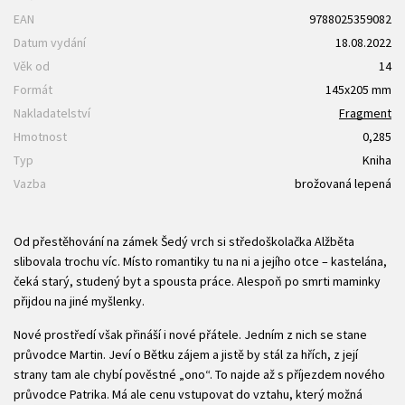
EAN
9788025359082
Datum vydání
18.08.2022
Věk od
14
Formát
145x205 mm
Nakladatelství
Fragment
Hmotnost
0,285
Typ
Kniha
Vazba
brožovaná lepená
Od přestěhování na zámek Šedý vrch si středoškolačka Alžběta
slibovala trochu víc. Místo romantiky tu na ni a jejího otce – kastelána,
čeká starý, studený byt a spousta práce. Alespoň po smrti maminky
přijdou na jiné myšlenky.
Nové prostředí však přináší i nové přátele. Jedním z nich se stane
průvodce Martin. Jeví o Bětku zájem a jistě by stál za hřích, z její
strany tam ale chybí pověstné „ono“. To najde až s příjezdem nového
průvodce Patrika. Má ale cenu vstupovat do vztahu, který možná