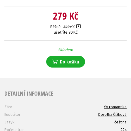
279 Kč
349 Kč
Běžně
ušetříte 70 Kč
Skladem
Do košíku
DETAILNÍ INFORMACE
Žánr
YA romantika
Ilustrátor
Dorotka Čížková
Jazyk
čeština
Počet stran
224