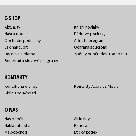
E-SHOP
Aktuality
Knižní novinky
Naši autoři
Dárkové poukazy
Obchodní podmínky
Affiliate program
Jak nakoupit
Ochrana soukromí
Doprava a platba
Zpětný odběr elektroodpadu
Benefitní a slevové programy
KONTAKTY
Kontakt na e-shop
Kontakty Albatros Media
Sídlo společnosti
O NÁS
Náš příběh
Aktuality
Nakladatelství
Kariéra
Maloobchod
Etický kodex