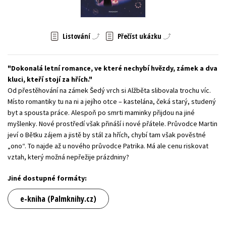
Young adult (SK)
Zahraniční literatura
Zdraví a životní styl
Listování
Přečíst ukázku
Všechny tituly
Dokonalá letní romance, ve které nechybí hvězdy, zámek a dva
kluci, kteří stojí za hřích.
Od přestěhování na zámek Šedý vrch si Alžběta slibovala trochu víc.
Místo romantiky tu na ni a jejího otce – kastelána, čeká starý, studený
byt a spousta práce. Alespoň po smrti maminky přijdou na jiné
myšlenky. Nové prostředí však přináší i nové přátele. Průvodce Martin
jeví o Bětku zájem a jistě by stál za hřích, chybí tam však pověstné
„ono“. To najde až u nového průvodce Patrika. Má ale cenu riskovat
vztah, který možná nepřežije prázdniny?
Jiné dostupné formáty:
e-kniha (Palmknihy.cz)