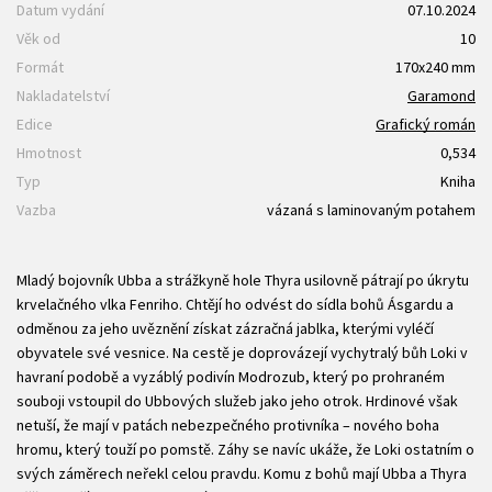
Datum vydání
07.10.2024
Věk od
10
Formát
170x240 mm
Nakladatelství
Garamond
Edice
Grafický román
Hmotnost
0,534
Typ
Kniha
Vazba
vázaná s laminovaným potahem
Mladý bojovník Ubba a strážkyně hole Thyra usilovně pátrají po úkrytu
krvelačného vlka Fenriho. Chtějí ho odvést do sídla bohů Ásgardu a
odměnou za jeho uvěznění získat zázračná jablka, kterými vyléčí
obyvatele své vesnice. Na cestě je doprovázejí vychytralý bůh Loki v
havraní podobě a vyzáblý podivín Modrozub, který po prohraném
souboji vstoupil do Ubbových služeb jako jeho otrok. Hrdinové však
netuší, že mají v patách nebezpečného protivníka – nového boha
hromu, který touží po pomstě. Záhy se navíc ukáže, že Loki ostatním o
svých záměrech neřekl celou pravdu. Komu z bohů mají Ubba a Thyra