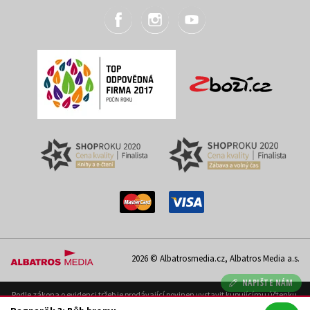
2026 © Albatrosmedia.cz, Albatros Media a.s.
NAPIŠTE NÁM
Podle zákona o evidenci tržeb je prodávající povinen vystavit kupujícímu účtenku.
Zároveň je povinen zaevidovat přijatou tržbu u správce daně on-line; v případě