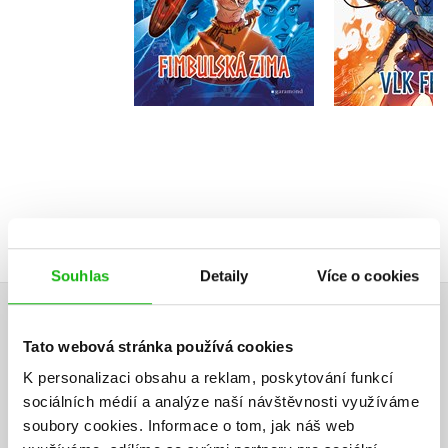
Do košíku
Do košík
319 Kč
295 Kč
399 Kč
3
Souhlas
Detaily
Více o cookies
HODNOCENÍ ČTENÁŘŮ
Tato webová stránka používá cookies
K personalizaci obsahu a reklam, poskytování funkcí
V současné době nejsou vytvořena žádná uživatelská hodnocení.
sociálních médií a analýze naší návštěvnosti využíváme
soubory cookies.
Informace o tom, jak náš web
Vaše hodnocení