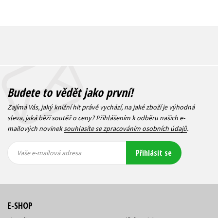
Budete to vědět jako první!
Zajímá Vás, jaký knižní hit právě vychází, na jaké zboží je výhodná
sleva, jaká běží soutěž o ceny? Přihlášením k odběru našich e-
mailových novinek
souhlasíte se zpracováním osobních údajů
.
Vaše e-
Vaše e-
Přihlásit se
mailová
mailová
Vaše e-mailová adresa
adresa
adresa
E-SHOP