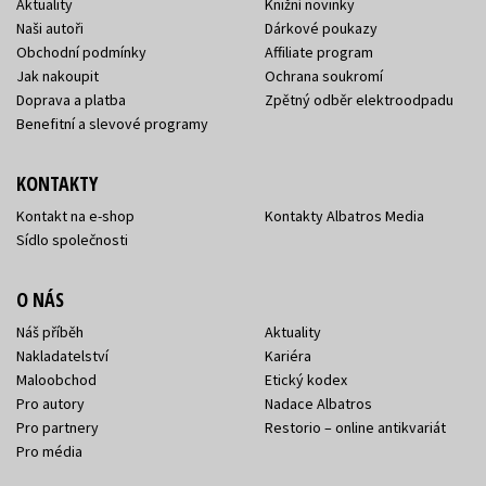
Aktuality
Knižní novinky
Naši autoři
Dárkové poukazy
Obchodní podmínky
Affiliate program
Jak nakoupit
Ochrana soukromí
Doprava a platba
Zpětný odběr elektroodpadu
Benefitní a slevové programy
KONTAKTY
Kontakt na e-shop
Kontakty Albatros Media
Sídlo společnosti
O NÁS
Náš příběh
Aktuality
Nakladatelství
Kariéra
Maloobchod
Etický kodex
Pro autory
Nadace Albatros
Pro partnery
Restorio – online antikvariát
Pro média