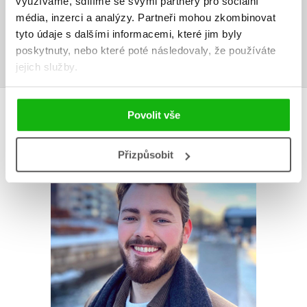
využíváme, sdílíme se svými partnery pro sociální
Uživatelskou recenzi mohou vkládat pouze registrovaní uživatelé
média, inzerci a analýzy.
Partneři mohou zkombinovat
tyto údaje s dalšími informacemi, které jim byly
Přihlásit
poskytnuty, nebo které poté následovaly, že používáte
jejich služby.
AUTOR KNIHY
Povolit vše
Přizpůsobit