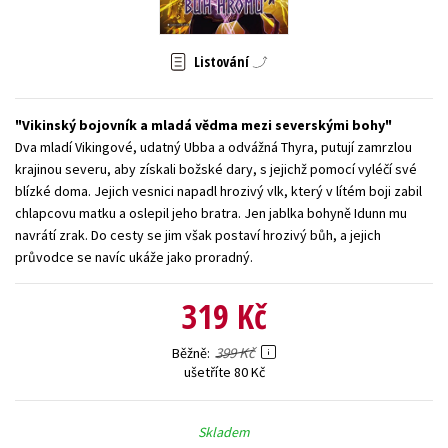
Young adult (SK)
Zahraniční literatura
Zdraví a životní styl
Listování
Všechny tituly
Vikinský bojovník a mladá vědma mezi severskými bohy
Dva mladí Vikingové, udatný Ubba a odvážná Thyra, putují zamrzlou
krajinou severu, aby získali božské dary, s jejichž pomocí vyléčí své
blízké doma. Jejich vesnici napadl hrozivý vlk, který v lítém boji zabil
chlapcovu matku a oslepil jeho bratra. Jen jablka bohyně Idunn mu
navrátí zrak. Do cesty se jim však postaví hrozivý bůh, a jejich
průvodce se navíc ukáže jako proradný.
319 Kč
399 Kč
Běžně
ušetříte 80 Kč
Skladem