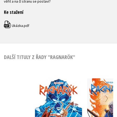
věřit a na čí stranu se postaví?
Ke stažení
Ukázka.pdf
PDF
DALŠÍ TITULY Z ŘADY "RAGNARÖK"
Ragnarök 2:
Ragnarök 
Fimbulská zima
Fenr
Odin Helgheim
Odin Hel