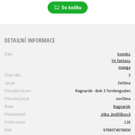
Do košíku
DETAILNÍ INFORMACE
Žánr
komiks
YA fantasy
manga
Číslo dílu
3
Jazyk
čeština
Původní název
Ragnarök - Bok 3 Tordenguden
Původní jazyk
norština
Řada
Ragnarök
Překladatel
Jitka Jindřišková
Počet stran
128
EAN
9788074076800