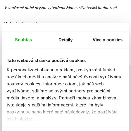
V současné době nejsou vytvořena žádná uživatelská hodnocení.
Vaše hodnocení
Uživatelskou recenzi mohou vkládat pouze registrovaní uživatelé
Souhlas
Detaily
Více o cookies
Přihlásit
Tato webová stránka používá cookies
K personalizaci obsahu a reklam, poskytování funkcí
AUTOR KNIHY
sociálních médií a analýze naší návštěvnosti využíváme
soubory cookies.
Informace o tom, jak náš web
využíváme, sdílíme se svými partnery pro sociální
média, inzerci a analýzy.
Partneři mohou zkombinovat
tyto údaje s dalšími informacemi, které jim byly
poskytnuty, nebo které poté následovaly, že používáte
jejich služby.