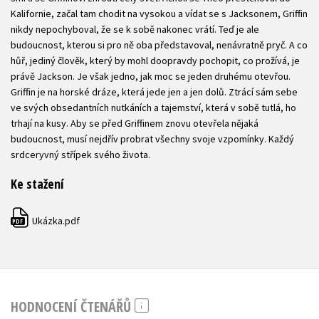
Kalifornie, začal tam chodit na vysokou a vídat se s Jacksonem, Griffin
nikdy nepochyboval, že se k sobě nakonec vrátí. Teď je ale
budoucnost, kterou si pro ně oba představoval, nenávratně pryč. A co
hůř, jediný člověk, který by mohl doopravdy pochopit, co prožívá, je
právě Jackson. Je však jedno, jak moc se jeden druhému otevřou.
Griffin je na horské dráze, která jede jen a jen dolů. Ztrácí sám sebe
ve svých obsedantních nutkáních a tajemství, která v sobě tutlá, ho
trhají na kusy. Aby se před Griffinem znovu otevřela nějaká
budoucnost, musí nejdřív probrat všechny svoje vzpomínky. Každý
srdceryvný střípek svého života.
Ke stažení
Ukázka.pdf
PDF
HODNOCENÍ ČTENÁŘŮ