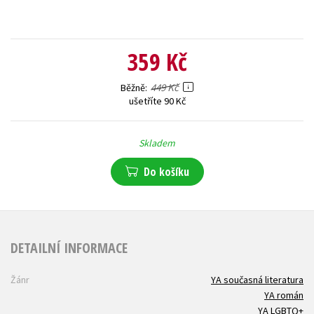
359 Kč
449 Kč
Běžně
ušetříte 90 Kč
Skladem
Do košíku
DETAILNÍ INFORMACE
Žánr
YA současná literatura
YA román
YA LGBTQ+