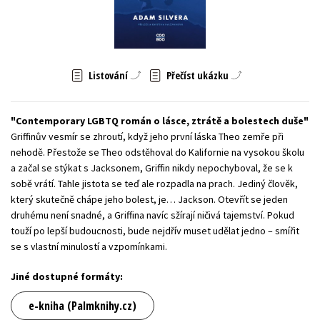
Young adult (SK)
Zahraniční literatura
Zdraví a životní styl
Všechny tituly
Listování
Přečíst ukázku
Contemporary LGBTQ román o lásce, ztrátě a bolestech duše
Griffinův vesmír se zhroutí, když jeho první láska Theo zemře při
nehodě. Přestože se Theo odstěhoval do Kalifornie na vysokou školu
a začal se stýkat s Jacksonem, Griffin nikdy nepochyboval, že se k
sobě vrátí. Tahle jistota se teď ale rozpadla na prach. Jediný člověk,
který skutečně chápe jeho bolest, je… Jackson. Otevřít se jeden
druhému není snadné, a Griffina navíc sžírají ničivá tajemství. Pokud
touží po lepší budoucnosti, bude nejdřív muset udělat jedno – smířit
se s vlastní minulostí a vzpomínkami.
Jiné dostupné formáty:
e-kniha (Palmknihy.cz)