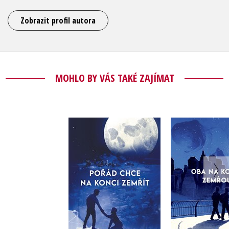
Zobrazit profil autora
MOHLO BY VÁS TAKÉ ZAJÍMAT
Pořád chce na konci
Oba na 
zemřít
zemř
Adam Silvera
Adam Si
Do košíku
Do košík