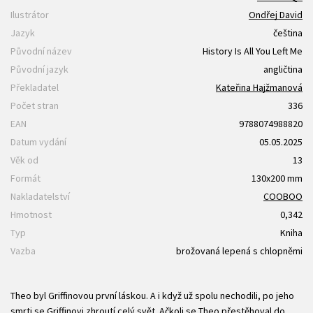
Ilustrátor
Ondřej David
Jazyk
čeština
Původní název
History Is All You Left Me
Původní jazyk
angličtina
Překladatel
Kateřina Hajžmanová
Počet stran
336
EAN
9788074988820
Datum vydání
05.05.2025
Věk od
13
Formát
130x200 mm
Nakladatelství
COOBOO
Hmotnost
0,342
Typ
Kniha
Vazba
brožovaná lepená s chlopněmi
Theo byl Griffinovou první láskou. A i když už spolu nechodili, po jeho
smrti se Griffinovi zhroutí celý svět. Ačkoli se Theo přestěhoval do