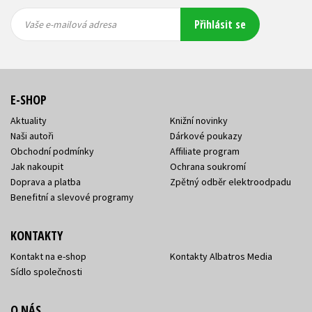
Vaše e-
Vaše e-
Přihlásit se
mailová
mailová
Vaše e-mailová adresa
adresa
adresa
E-SHOP
Aktuality
Knižní novinky
Naši autoři
Dárkové poukazy
Obchodní podmínky
Affiliate program
Jak nakoupit
Ochrana soukromí
Doprava a platba
Zpětný odběr elektroodpadu
Benefitní a slevové programy
KONTAKTY
Kontakt na e-shop
Kontakty Albatros Media
Sídlo společnosti
O NÁS