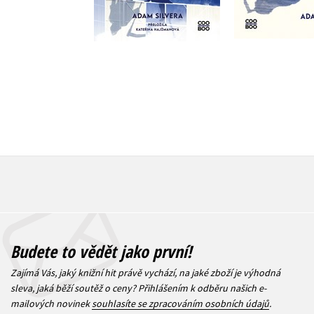
479 Kč
319 Kč
599 Kč
3
Budete to vědět jako první!
Zajímá Vás, jaký knižní hit právě vychází, na jaké zboží je výhodná
sleva, jaká běží soutěž o ceny? Přihlášením k odběru našich e-
mailových novinek
souhlasíte se zpracováním osobních údajů
.