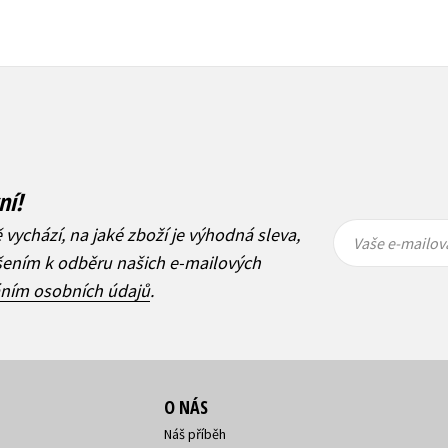
ní!
Vaše e-
Vaše e-
ě vychází, na jaké zboží je výhodná sleva,
mailová
mailová
Vaše e-mailov
adresa
adresa
ášením k odběru našich e-mailových
áním osobních údajů
.
O NÁS
Náš příběh