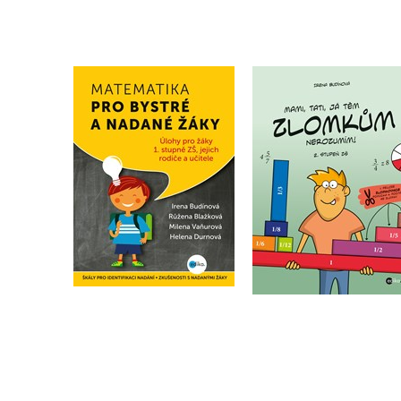
Matematika pro
Mami, tati, já těm
bystré a nadané žáky
zlomkům nerozumím
,
Irena Budínová
2. stupeň ZŠ
,
Růžena Blažková
,
Milena Vaňurová
Irena Budínová
Helena Durnová
Do košíku
135 Kč
Do košíku
169 Kč
199 Kč
249 Kč