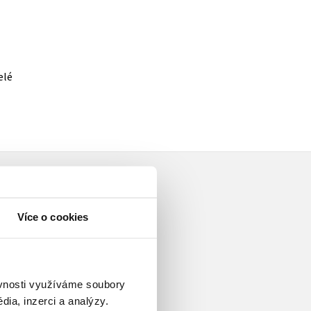
elé
Více o cookies
ní a vysoké škole. Objevuje
ěvnosti využíváme soubory
 třídě a individualizace výuky.
ia, inzerci a analýzy.
ýuku nadaných žáků a žáků se