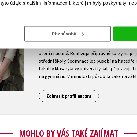
yto údaje s dalšími informacemi, které jim byly poskytnuty, neb
specifickými poruchami učení. Vytváří různé p
žákům i učitelům při zdolávání matematického 
kurzů pro učitele na témata diferenciace výuky
matematiky, přechod od aritmetiky k algebře aj
Přizpůsobit
soukromému vyučování matematiky pod svojí 
na žáky ze znevýhodněných výkonových skupin –
učení i nadané. Realizuje přípravné kurzy na př
střední školy. Sedmnáct let působí na Katedř
fakulty Masarykovy univerzity, kde připravuje bu
na gymnáziu. V minulosti působila také na zákl
Zobrazit profil autora
MOHLO BY VÁS TAKÉ ZAJÍMAT