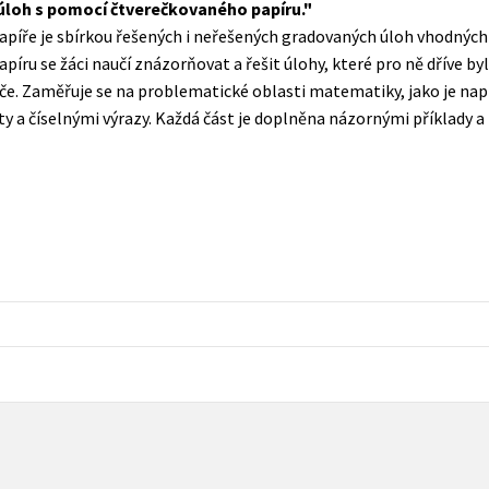
úloh s pomocí čtverečkovaného papíru.
Populárně - naučná pro dospělé
íře je sbírkou řešených i neřešených gradovaných úloh vhodných 
Young adult (SK)
Populárně - naučné pro děti
píru se žáci naučí znázorňovat a řešit úlohy, které pro ně dříve byly
Zahraniční literatura
diče. Zaměřuje se na problematické oblasti matematiky, jako je nap
Předškoláci
y a číselnými výrazy. Každá část je doplněna názornými příklady a
Zdraví a životní styl
Příroda a zahrada
šechny tituly