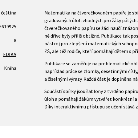
čeština
Matematika na čtverečkovaném papíře je sbí
gradovaných úloh vhodných pro žáky pátých až
6619925
čtverečkovaného papíru se žáci naučí znázorň
ně dříve byly příliš obtížné. Publikace tak p
8
nástroj pro zlepšení matematických schopnost
ZŠ, ale též rodiče, kteří pomáhají dětem s př
EDIKA
Publikace se zaměřuje na problematické obla
Kniha
například práce se zlomky, desetinnými čísl
a číselnými výrazy. Každá část je doplněna n
Součástí sbírky jsou šablony z tvrdého papíru,
úloh a pomáhají žákům vytvářet konkrétní a
Díky interaktivnímu přístupu se učení stává 