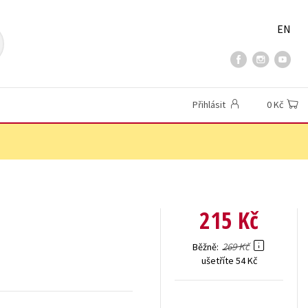
EN
Přihlásit
0 Kč
215 Kč
269 Kč
Běžně
ušetříte 54 Kč