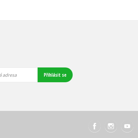
Přihlásit se
á adresa