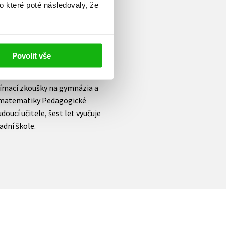
o které poté následovaly, že
ublikace, kterými chce pomáhat
učiva. Realizovala desítky
, využívání pomůcek ve výuce
. Od roku 2018 se věnuje
Povolit vše
značkou MatHelp, zaměřuje se
 na žáky slabé, s poruchami
ijímací zkoušky na gymnázia a
e matematiky Pedagogické
doucí učitele, šest let vyučuje
adní škole.