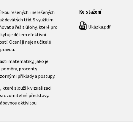
Ke stažení
rkou řešených i neřešených
 devátých tříd. S využitím
Ukázka.pdf
ovat a řešit úlohy, které pro
PDF
oskytuje dětem efektivní
í. Ocení ji nejen učitelé
ípravou.
sti matematiky, jako je
y, poměry, procenty
ázornými příklady a postupy.
 které slouží k vizualizaci
 srozumitelné představy.
zábavnou aktivitou.