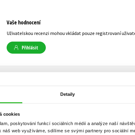
Vaše hodnocení
Uživatelskou recenzi mohou vkládat pouze registrovaní uživat
Přihlásit
AUTOR KNIHY
Detaily
Irena Budínová
á cookies
Zabývá se výukou matematiky na základní, střed
klam, poskytování funkcí sociálních médií a analýze naší návšt
možnosti diferenciace výuky matematiky v běžné
k náš web využíváme, sdílíme se svými partnery pro sociální méd
Po praktické i teoretické stránce se zajímá o v