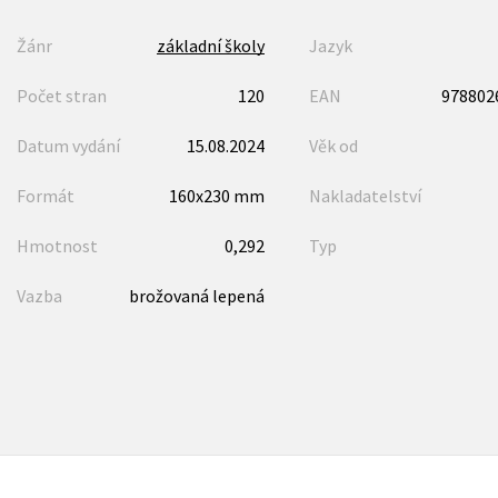
Žánr
základní školy
Jazyk
Počet stran
120
EAN
978802
Datum vydání
15.08.2024
Věk od
Formát
160x230 mm
Nakladatelství
Hmotnost
0,292
Typ
Vazba
brožovaná lepená