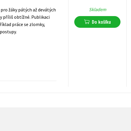
Skladem
pro žáky pátých až devátých
 příliš obtížné. Publikaci
Do košíku
říklad práce se zlomky,
 postupy.
215
Kč
s DPH