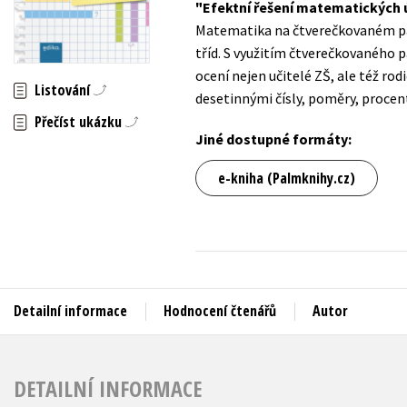
Efektní řešení matematických 
Auto - moto
Matematika na čtverečkovaném pap
Jazyky
Beletrie pro děti
tříd. S využitím čtverečkovaného pa
Kalendáře
ocení nejen učitelé ZŠ, ale též ro
Beletrie pro dospělé
Listování
desetinnými čísly, poměry, procent
Kariéra a osobní rozvoj
Byznys a ekonomie
Přečíst ukázku
Komiks
Jiné dostupné formáty:
e-kniha (Palmknihy.cz)
V
Detailní informace
Hodnocení čtenářů
Autor
DETAILNÍ INFORMACE