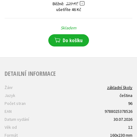
229 Kč
Běžně
ušetříte 46 Kč
Skladem
Do košíku
DETAILNÍ INFORMACE
Žánr
základní školy
Jazyk
čeština
Počet stran
96
EAN
9788025378526
Datum vydání
30.07.2026
Věk od
12
Formát
160x230 mm