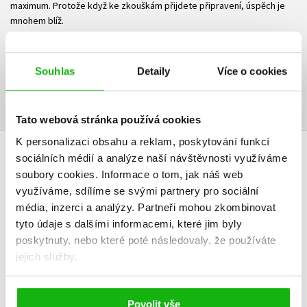
maximum. Protože když ke zkouškám přijdete připravení, úspěch je
mnohem blíž.
Ke stažení
Souhlas
Detaily
Více o cookies
Ukázka.pdf
PDF
Tato webová stránka používá cookies
K personalizaci obsahu a reklam, poskytování funkcí
sociálních médií a analýze naší návštěvnosti využíváme
HODNOCENÍ ČTENÁŘŮ
soubory cookies.
Informace o tom, jak náš web
využíváme, sdílíme se svými partnery pro sociální
V současné době nejsou vytvořena žádná uživatelská hodnocení.
média, inzerci a analýzy.
Partneři mohou zkombinovat
tyto údaje s dalšími informacemi, které jim byly
Vaše hodnocení
poskytnuty, nebo které poté následovaly, že používáte
jejich služby.
Uživatelskou recenzi mohou vkládat pouze registrovaní uživatelé
Přihlásit
Povolit vše