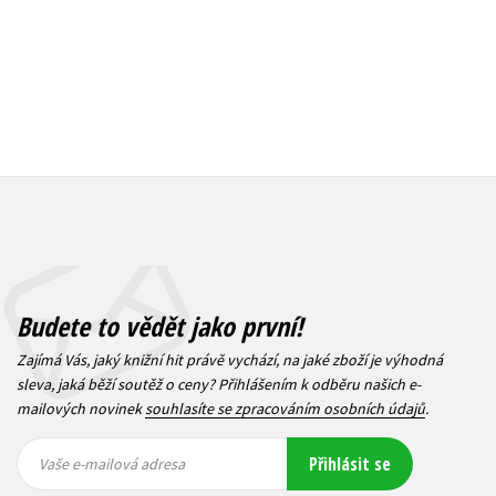
Budete to vědět jako první!
Zajímá Vás, jaký knižní hit právě vychází, na jaké zboží je výhodná
sleva, jaká běží soutěž o ceny? Přihlášením k odběru našich e-
mailových novinek
souhlasíte se zpracováním osobních údajů
.
Vaše e-
Vaše e-
Přihlásit se
mailová
mailová
Vaše e-mailová adresa
adresa
adresa