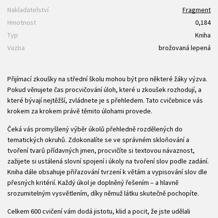
Nakladatelství
Fragment
Hmotnost
0,184
Typ
Kniha
Vazba
brožovaná lepená
Přijímací zkoušky na střední školu mohou být pro některé žáky výzva.
Pokud věnujete čas procvičování úloh, které u zkoušek rozhodují, a
které bývají nejtěžší, zvládnete je s přehledem. Tato cvičebnice vás
krokem za krokem právě těmito úlohami provede.
Čeká vás promyšlený výběr úkolů přehledně rozdělených do
tematických okruhů. Zdokonalíte se ve správném skloňování a
tvoření tvarů přídavných jmen, procvičíte si textovou návaznost,
zažijete si ustálená slovní spojení i úkoly na tvoření slov podle zadání.
Kniha dále obsahuje přiřazování tvrzení k větám a vypisování slov dle
přesných kritérií. Každý úkol je doplněný řešením – a hlavně
srozumitelným vysvětlením, díky němuž látku skutečně pochopíte.
Celkem 600 cvičení vám dodá jistotu, klid a pocit, že jste udělali