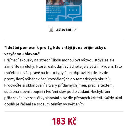
Young adult (SK)
Zahraniční literatura
Zdraví a životní styl
Všechny tituly
Listování
Ideální pomocník pro ty, kdo chtějí jít na přijímačky s
vztyčenou hlavou.
Přijímací zkoušky na střední školu mohou být výzvou. Když se ale
zaměříte na úlohy, které rozhodují, zvládnete je s větším klidem. Tato
cvičebnice vás právě na tento typy úloh připraví. Najdete zde
promyšlený výběr cvičení rozdělených do tematických okruhů.
Procvičíte si skloňování a tvary přídavných jmen, práci s textem,
ustálená slovní spojení i tvoření slov podle zadání. Nechybí ani
přiřazování tvrzení či vypisování slov dle přesných kritérií. Každý úkol
doplňuje řešení se srozumitelným vysvětlením.
183 Kč