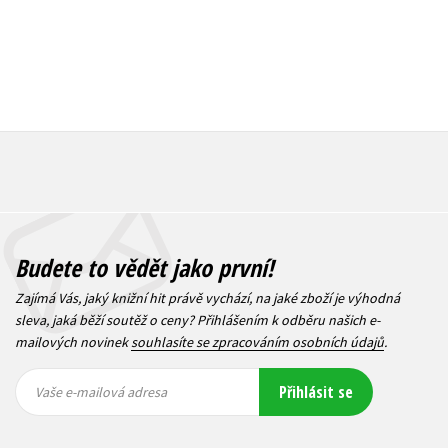
Budete to vědět jako první!
Zajímá Vás, jaký knižní hit právě vychází, na jaké zboží je výhodná
sleva, jaká běží soutěž o ceny? Přihlášením k odběru našich e-
mailových novinek
souhlasíte se zpracováním osobních údajů
.
Vaše e-
Vaše e-
Přihlásit se
mailová
mailová
Vaše e-mailová adresa
adresa
adresa