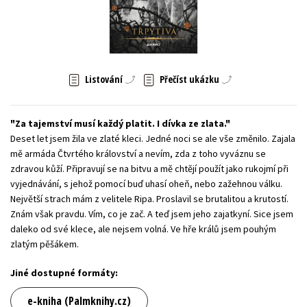
Young adult (SK)
Zahraniční literatura
Zdraví a životní styl
Všechny tituly
Listování
Přečíst ukázku
Za tajemství musí každý platit. I dívka ze zlata.
Deset let jsem žila ve zlaté kleci. Jedné noci se ale vše změnilo. Zajala
mě armáda Čtvrtého království a nevím, zda z toho vyváznu se
zdravou kůží. Připravují se na bitvu a mě chtějí použít jako rukojmí při
vyjednávání, s jehož pomocí buď uhasí oheň, nebo zažehnou válku.
Největší strach mám z velitele Ripa. Proslavil se brutalitou a krutostí.
Znám však pravdu. Vím, co je zač. A teď jsem jeho zajatkyní. Sice jsem
daleko od své klece, ale nejsem volná. Ve hře králů jsem pouhým
zlatým pěšákem.
Jiné dostupné formáty:
e-kniha (Palmknihy.cz)