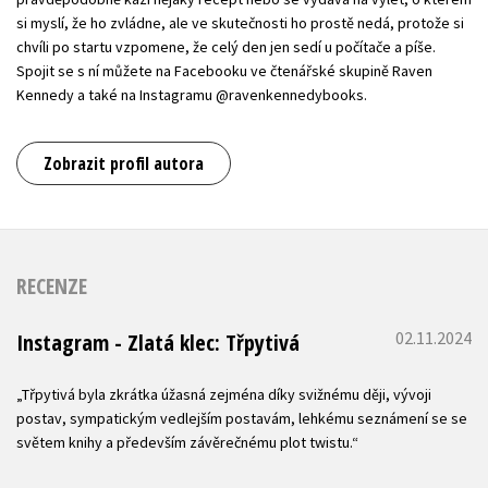
si myslí, že ho zvládne, ale ve skutečnosti ho prostě nedá, protože si
chvíli po startu vzpomene, že celý den jen sedí u počítače a píše.
Spojit se s ní můžete na Facebooku ve čtenářské skupině Raven
Kennedy a také na Instagramu @ravenkennedybooks.
Zobrazit profil autora
RECENZE
02.11.2024
Instagram - Zlatá klec: Třpytivá
„Třpytivá byla zkrátka úžasná zejména díky svižnému ději, vývoji
postav, sympatickým vedlejším postavám, lehkému seznámení se se
světem knihy a především závěrečnému plot twistu.“