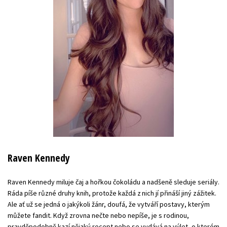
Raven Kennedy
Raven Kennedy miluje čaj a hořkou čokoládu a nadšeně sleduje seriály.
Ráda píše různé druhy knih, protože každá z nich jí přináší jiný zážitek.
Ale ať už se jedná o jakýkoli žánr, doufá, že vytváří postavy, kterým
můžete fandit. Když zrovna nečte nebo nepíše, je s rodinou,
pravděpodobně kazí nějaký recept nebo se vydává na výlet, o kterém