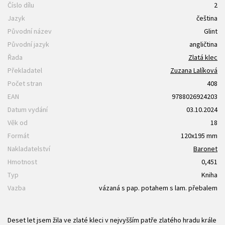
Číslo dílu
2
Jazyk
čeština
Původní název
Glint
Původní jazyk
angličtina
Řada
Zlatá klec
Překladatel
Zuzana Lalíková
Počet stran
408
EAN
9788026924203
Datum vydání
03.10.2024
Věk od
18
Formát
120x195 mm
Nakladatelství
Baronet
Hmotnost
0,451
Typ
Kniha
Vazba
vázaná s pap. potahem s lam. přebalem
Deset let jsem žila ve zlaté kleci v nejvyšším patře zlatého hradu krále