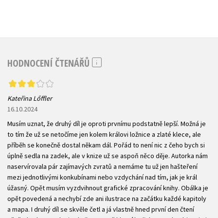
HODNOCENÍ ČTENÁŘŮ
Kateřina Lőffler
16.10.2024
Musím uznat, že druhý díl je oproti prvnímu podstatně lepší. Možná je
to tím že už se netočíme jen kolem královi ložnice a zlaté klece, ale
příběh se konečně dostal někam dál. Pořád to není nic z čeho bych si
úplně sedla na zadek, ale v knize už se aspoň něco děje. Autorka nám
naservírovala pár zajímavých zvratů a nemáme tu už jen hašteření
mezi jednotlivými konkubínami nebo vzdychání nad tím, jak je král
úžasný. Opět musím vyzdvihnout grafické zpracování knihy. Obálka je
opět povedená a nechybí zde ani ilustrace na začátku každé kapitoly
a mapa. I druhý díl se skvěle četl a já vlastně hned první den čtení