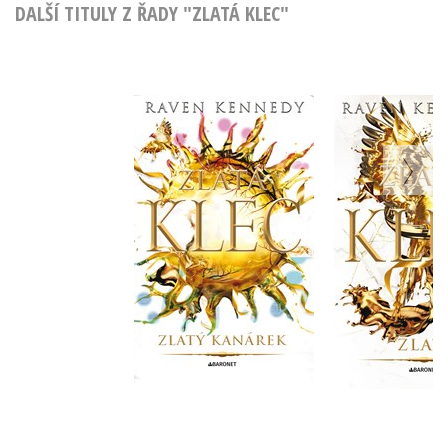
DALŠÍ TITULY Z ŘADY "ZLATÁ KLEC"
Zlatý kanárek
Zlat
Raven Kennedy
Raven Ke
Do košík
Do košíku
399 Kč
4
455 Kč
569 Kč