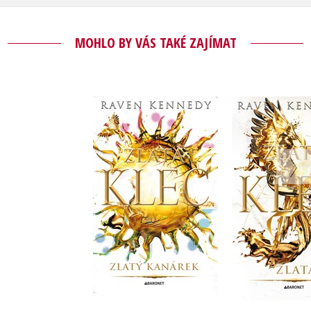
MOHLO BY VÁS TAKÉ ZAJÍMAT
Zlatý kanárek
Zlat
Raven Kennedy
Raven Ke
Do košík
Do košíku
399 Kč
4
455 Kč
569 Kč