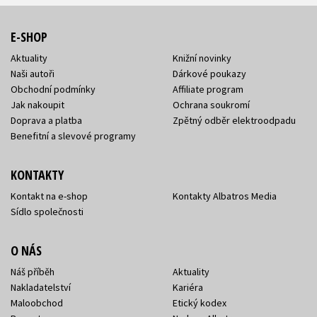
E-SHOP
Aktuality
Knižní novinky
Naši autoři
Dárkové poukazy
Obchodní podmínky
Affiliate program
Jak nakoupit
Ochrana soukromí
Doprava a platba
Zpětný odběr elektroodpadu
Benefitní a slevové programy
KONTAKTY
Kontakt na e-shop
Kontakty Albatros Media
Sídlo společnosti
O NÁS
Náš příběh
Aktuality
Nakladatelství
Kariéra
Maloobchod
Etický kodex