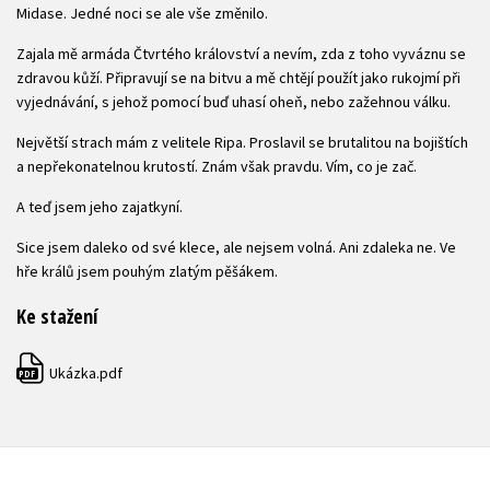
Midase. Jedné noci se ale vše změnilo.
Zajala mě armáda Čtvrtého království a nevím, zda z toho vyváznu se
zdravou kůží. Připravují se na bitvu a mě chtějí použít jako rukojmí při
vyjednávání, s jehož pomocí buď uhasí oheň, nebo zažehnou válku.
Největší strach mám z velitele Ripa. Proslavil se brutalitou na bojištích
a nepřekonatelnou krutostí. Znám však pravdu. Vím, co je zač.
A teď jsem jeho zajatkyní.
Sice jsem daleko od své klece, ale nejsem volná. Ani zdaleka ne. Ve
hře králů jsem pouhým zlatým pěšákem.
Ke stažení
Ukázka.pdf
PDF