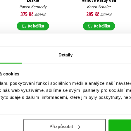
Lesklá
Vánoce každý den
Raven Kennedy
Karen Schaler
375 Kč
295 Kč
469 Kč
369 Kč
Do košíku
Do košíku
Detaily
á cookies
klam, poskytování funkcí sociálních médií a analýze naší návšt
k náš web využíváme, sdílíme se svými partnery pro sociální méd
yto údaje s dalšími informacemi, které jim byly poskytnuty, neb
Přizpůsobit