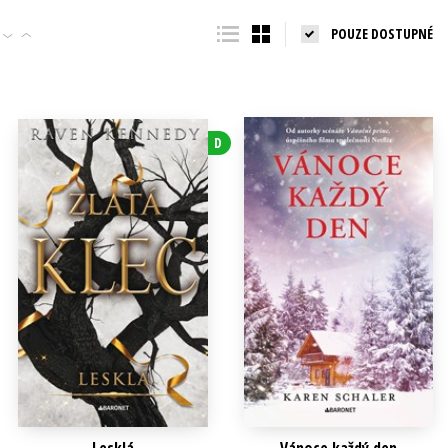
Populárně - naučná pro dospělé
POUZE DOSTUPNÉ
Young adult (SK)
Populárně - naučné pro děti
Zahraniční literatura
Předškoláci
Zdraví a životní styl
Příroda a zahrada
D
šechny tituly