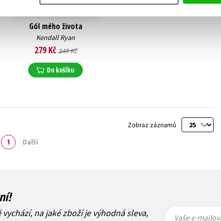
Gól mého života
Kendall Ryan
279 Kč
349 Kč
Do košíku
Zobraz záznamů
1
Další
ní!
Vaše e-
Vaše e-
ě vychází, na jaké zboží je výhodná sleva,
mailová
mailová
Vaše e-mailov