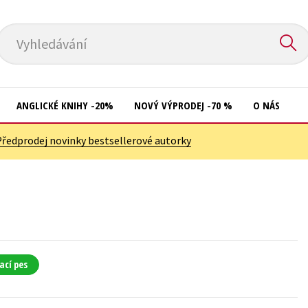
Vyhledávání
ANGLICKÉ KNIHY -20%
NOVÝ VÝPRODEJ -70 %
O NÁS
Předprodej novinky bestsellerové autorky
Přírodní vědy
Křížovky
Společnost, politika
Kuchařky
Technika a věda
New Adult
Učebnice
Ostatní
Umění a kultura
Počítače
ací pes
Výchova a pedagogika
Poezie
Young adult