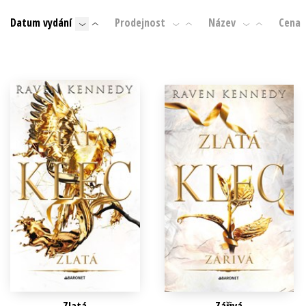
Auto - moto
Datum vydání
Prodejnost
Název
Cena
Jazyky
Beletrie pro děti
Kalendáře
Beletrie pro dospělé
Kariéra a osobní rozvoj
Byznys a ekonomie
Komiks
V