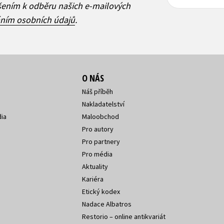
adresa
adresa
ášením k odběru našich e-mailových
áním osobních údajů
.
O NÁS
Náš příběh
Nakladatelství
ia
Maloobchod
Pro autory
Pro partnery
Pro média
Aktuality
Kariéra
Etický kodex
Nadace Albatros
Restorio – online antikvariát