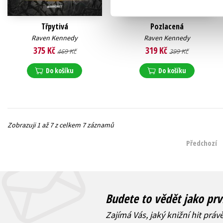
Třpytivá
Pozlacená
Raven Kennedy
Raven Kennedy
375 Kč
319 Kč
469 Kč
399 Kč
Do košíku
Do košíku
Zobrazuji 1 až 7 z celkem 7 záznamů
Předchozí
Budete to vědět jako prv
Zajímá Vás, jaký knižní hit práv