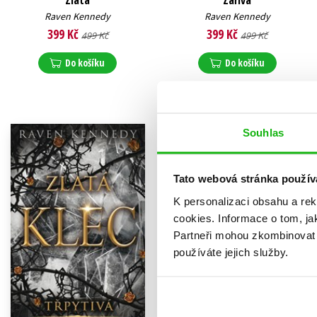
Zlatá
Zářivá
Raven Kennedy
Raven Kennedy
399 Kč
399 Kč
499 Kč
499 Kč
Do košíku
Do košíku
Souhlas
Tato webová stránka použív
K personalizaci obsahu a re
cookies.
Informace o tom, ja
Partneři mohou zkombinovat t
používáte jejich služby.