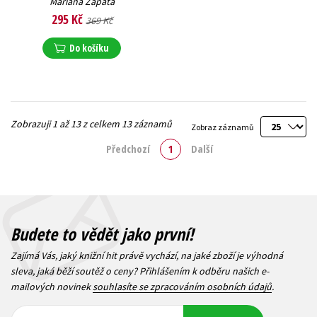
Mariana Zapata
295 Kč
369 Kč
Do košíku
Zobrazuji 1 až 13 z celkem 13 záznamů
Zobraz záznamů
Předchozí
1
Další
Budete to vědět jako první!
Zajímá Vás, jaký knižní hit právě vychází, na jaké zboží je výhodná
sleva, jaká běží soutěž o ceny? Přihlášením k odběru našich e-
mailových novinek
souhlasíte se zpracováním osobních údajů
.
Vaše e-
Vaše e-