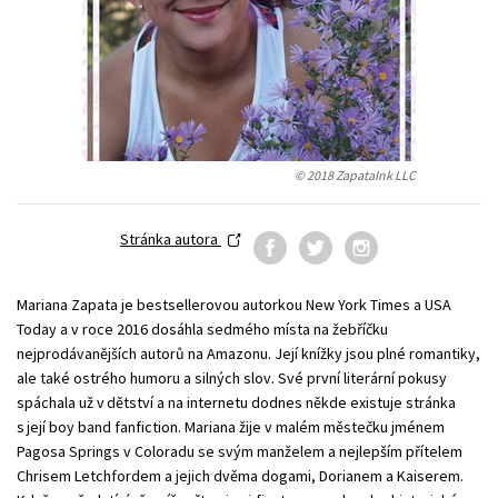
Young adult (SK)
Zahraniční literatura
Zdraví a životní styl
Všechny tituly
© 2018 ZapataInk LLC
Stránka autora
Mariana Zapata je bestsellerovou autorkou New York Times a USA
Today a v roce 2016 dosáhla sedmého místa na žebříčku
nejprodávanějších autorů na Amazonu. Její knížky jsou plné romantiky,
ale také ostrého humoru a silných slov. Své první literární pokusy
spáchala už v dětství a na internetu dodnes někde existuje stránka
s její boy band fanfiction. Mariana žije v malém městečku jménem
Pagosa Springs v Coloradu se svým manželem a nejlepším přítelem
Chrisem Letchfordem a jejich dvěma dogami, Dorianem a Kaiserem.