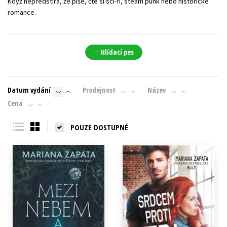
Když nepředstírá, že píše, čte si sci-fi, steam punk nebo historické
romance.
Hlídací pes
Datum vydání
Prodejnost
Název
Cena
POUZE DOSTUPNÉ