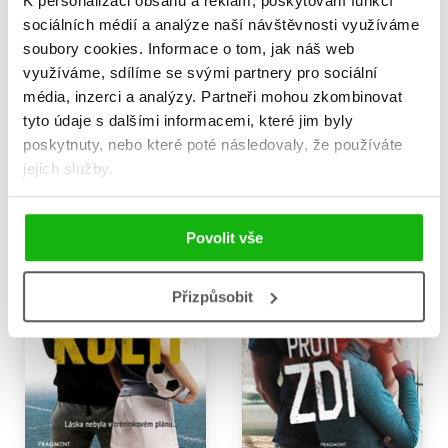
K personalizaci obsahu a reklam, poskytování funkcí
sociálních médií a analýze naší návštěvnosti využíváme
soubory cookies.
Informace o tom, jak náš web
Rytmus, já & Malychin
Drahý Aarone
využíváme, sdílíme se svými partnery pro sociální
Mariana Zapata
Mariana Zapata
média, inzerci a analýzy.
Partneři mohou zkombinovat
295 Kč
359 Kč
369 Kč
449 Kč
tyto údaje s dalšími informacemi, které jim byly
poskytnuty, nebo které poté následovaly, že používáte
Do košíku
Do košíku
jejich služby.
Povolit vše
Přizpůsobit