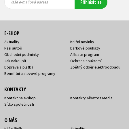
Přihlásit se
mailová
mailová
Vaše e-mailová adresa
adresa
adresa
E-SHOP
Aktuality
Knižní novinky
Naši autoři
Dárkové poukazy
Obchodní podmínky
Affiliate program
Jak nakoupit
Ochrana soukromí
Doprava a platba
Zpětný odběr elektroodpadu
Benefitní a slevové programy
KONTAKTY
Kontakt na e-shop
Kontakty Albatros Media
Sídlo společnosti
O NÁS
Náš příběh
Aktuality