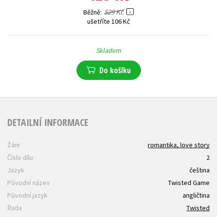
529 Kč
Běžně
ušetříte 106 Kč
Skladem
Do košíku
DETAILNÍ INFORMACE
Žánr
romantika, love story
Číslo dílu
2
Jazyk
čeština
Původní název
Twisted Game
Původní jazyk
angličtina
Řada
Twisted