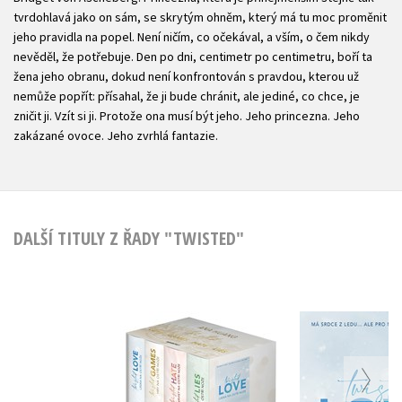
tvrdohlavá jako on sám, se skrytým ohněm, který má tu moc proměnit
jeho pravidla na popel. Není ničím, co očekával, a vším, o čem nikdy
nevěděl, že potřebuje. Den po dni, centimetr po centimetru, boří ta
žena jeho obranu, dokud není konfrontován s pravdou, kterou už
nemůže popřít: přísahal, že ji bude chránit, ale jediné, co chce, je
zničit ji. Vzít si ji. Protože ona musí být jeho. Jeho princezna. Jeho
zakázané ovoce. Jeho zvrhlá fantazie.
DALŠÍ TITULY Z ŘADY "TWISTED"
Twisted Lov
Twisted - box
na ostří
Ana Huang
Ana Hu