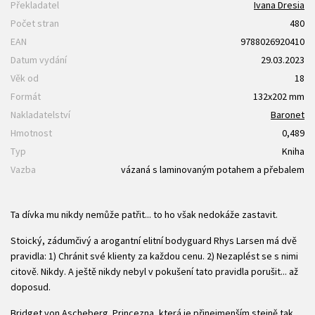
Překladatel
Ivana Dresia
Počet stran
480
EAN
9788026920410
Datum vydání
29.03.2023
Věk od
18
Formát
132x202 mm
Nakladatelství
Baronet
Hmotnost
0,489
Typ
Kniha
Vazba
vázaná s laminovaným potahem a přebalem
Ta dívka mu nikdy nemůže patřit... to ho však nedokáže zastavit.
Stoický, zádumčivý a arogantní elitní bodyguard Rhys Larsen má dvě
pravidla: 1) Chránit své klienty za každou cenu. 2) Nezaplést se s nimi
citově. Nikdy. A ještě nikdy nebyl v pokušení tato pravidla porušit... až
doposud.
Bridget von Ascheberg. Princezna, která je přinejmenším stejně tak