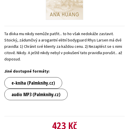
Young adult (SK)
Zahraniční literatura
Zdraví a životní styl
Všechny tituly
Ta dívka mu nikdy nemůže patřit... to ho však nedokáže zastavit.
Stoický, zádumčivý a arogantní elitní bodyguard Rhys Larsen má dvě
pravidla: 1) Chránit své klienty za každou cenu. 2) Nezaplést se s nimi
citově. Nikdy. A ještě nikdy nebyl v pokušení tato pravidla porušit... až
doposud.
Jiné dostupné formáty:
e-kniha (Palmknihy.cz)
audio MP3 (Palmknihy.cz)
423 Kč