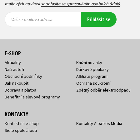
mailových novinek
souhlasíte se zpracováním osobních údajů
.
Vaše e-
Vaše e-
Přihlásit se
mailová
mailová
Vaše e-mailová adresa
adresa
adresa
E-SHOP
Aktuality
Knižní novinky
Naši autoři
Dárkové poukazy
Obchodní podmínky
Affiliate program
Jak nakoupit
Ochrana soukromí
Doprava a platba
Zpětný odběr elektroodpadu
Benefitní a slevové programy
KONTAKTY
Kontakt na e-shop
Kontakty Albatros Media
Sídlo společnosti