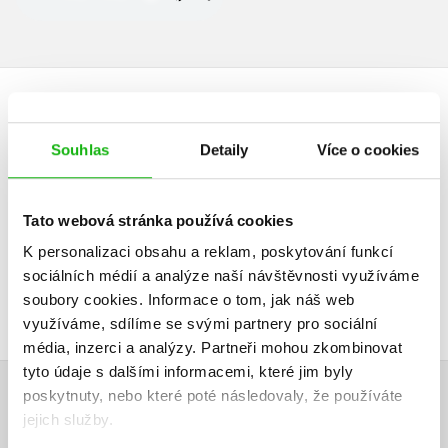
HODNOCENÍ ČTENÁŘŮ
Souhlas
Detaily
Více o cookies
V současné době nejsou vytvořena žádná uživatelská hodnocení.
Vaše hodnocení
Tato webová stránka používá cookies
K personalizaci obsahu a reklam, poskytování funkcí
Uživatelskou recenzi mohou vkládat pouze registrovaní uživatelé
sociálních médií a analýze naší návštěvnosti využíváme
Přihlásit
soubory cookies.
Informace o tom, jak náš web
využíváme, sdílíme se svými partnery pro sociální
média, inzerci a analýzy.
Partneři mohou zkombinovat
tyto údaje s dalšími informacemi, které jim byly
AUTOR KNIHY
poskytnuty, nebo které poté následovaly, že používáte
jejich služby.