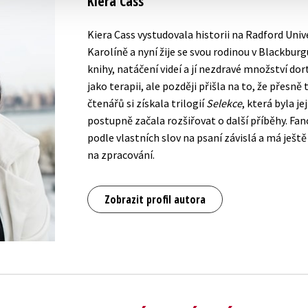
Kiera Cass
Kiera Cass vystudovala historii na Radford Unive
Karolíně a nyní žije se svou rodinou v Blackburgu
knihy, natáčení videí a jí nezdravé množství do
jako terapii, ale později přišla na to, že přesně
čtenářů si získala trilogií
Selekce
, která byla je
postupně začala rozšiřovat o další příběhy. Fano
podle vlastních slov na psaní závislá a má ješt
na zpracování.
Zobrazit profil autora