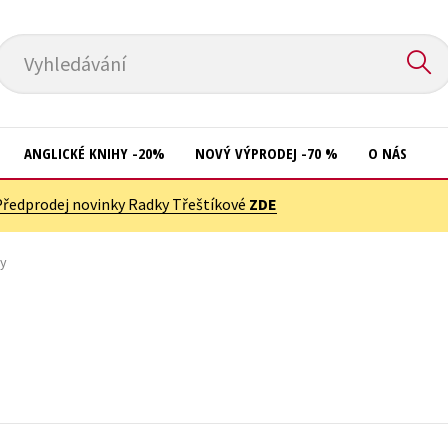
Vyhledávání
ANGLICKÉ KNIHY -20%
NOVÝ VÝPRODEJ -70 %
O NÁS
Předprodej novinky Radky Třeštíkové
ZDE
Přírodní vědy
Křížovky
Společnost, politika
ky
Kuchařky
Technika a věda
New Adult
Učebnice
Ostatní
Umění a kultura
Počítače
Výchova a pedagogika
Poezie
Young adult