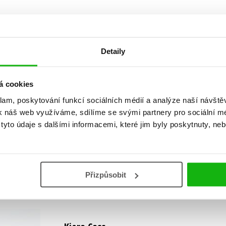
Detaily
á cookies
Vaše hodnocení
klam, poskytování funkcí sociálních médií a analýze naší návšt
Uživatelskou recenzi mohou vkládat pouze registrovaní uživat
k náš web využíváme, sdílíme se svými partnery pro sociální méd
yto údaje s dalšími informacemi, které jim byly poskytnuty, neb
Přihlásit
Přizpůsobit
AUTOR KNIHY