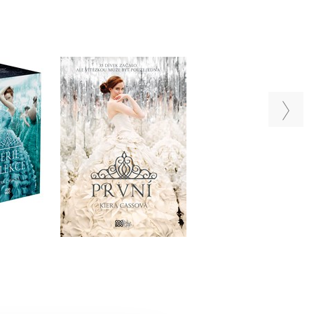
OX 1-5
První
Elita
ass
Kiera Cass
Kiera Cass
u
Do košíku
Do košíku
279 Kč
279 Kč
1 490 Kč
349 Kč
349 Kč