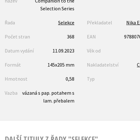
název
Companion to the
Selection Series
Řada
Selekce
Překladatel
Nika 
Počet stran
368
EAN
978807
Datum vydání
11.09.2023
Věk od
Formát
145x205 mm
Nakladatelství
Hmotnost
0,58
Typ
Vazba
vázaná s pap. potahem s
lam. přebalem
DALŠÍ TITULY Z ŘADY "SELEKCE"