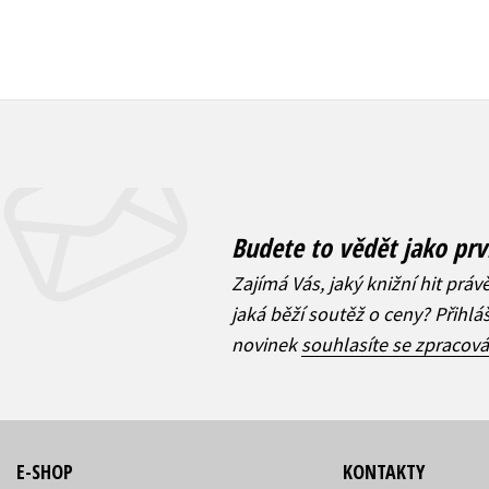
Budete to vědět jako prv
Zajímá Vás, jaký knižní hit práv
jaká běží soutěž o ceny? Přihl
novinek
souhlasíte se zpracov
E-SHOP
KONTAKTY