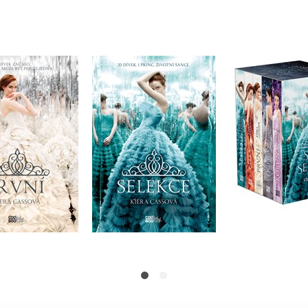
První
Selekce
Selekce B
Kiera Cass
Kiera Cass
Kiera C
Do košíku
Do košíku
Do košík
95 Kč
279 Kč
1 192 Kč
369 Kč
349 Kč