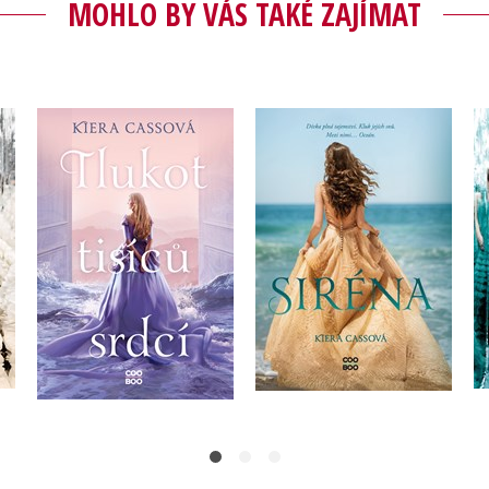
MOHLO BY VÁS TAKÉ ZAJÍMAT
Tlukot tisíců srdcí
Siréna
Kiera Cass
Kiera Cass
Do košíku
Do košíku
359 Kč
279 Kč
449 Kč
349 Kč