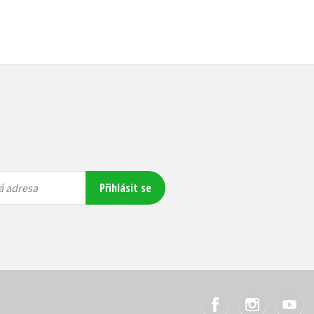
Přihlásit se
á adresa