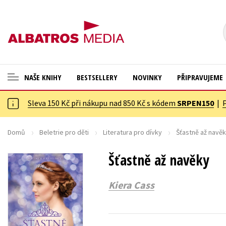
NAŠE KNIHY
BESTSELLERY
NOVINKY
PŘIPRAVUJEME
Sleva 150 Kč při nákupu nad 850 Kč s kódem
SRPEN150
|
ANGLICKÉ KNIHY -20 %
Cestování
NOVÝ VÝPRODEJ -70 %
Dárkové publikace
Domů
Beletrie pro děti
Literatura pro dívky
Šťastně až navě
KNIHY S DÁRKEM
Dárkové zboží
Šťastně až navěky
ASTERIX S DÁRKEM
Digitální fotografie
Kiera Cass
🎁DÁRKOVÉ PUBLIKACE
Esoterika a duchovní svět
✉️ DÁRKOVÉ POUKAZY
Historie a military
Hobby