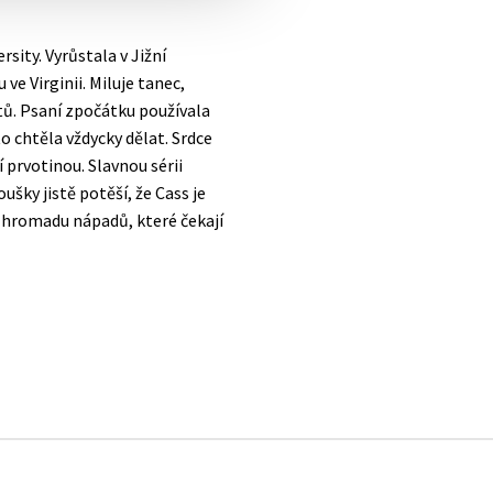
rsity. Vyrůstala v Jižní
 ve Virginii. Miluje tanec,
rtů. Psaní zpočátku používala
 to chtěla vždycky dělat. Srdce
jí prvotinou. Slavnou sérii
ušky jistě potěší, že Cass je
ě hromadu nápadů, které čekají