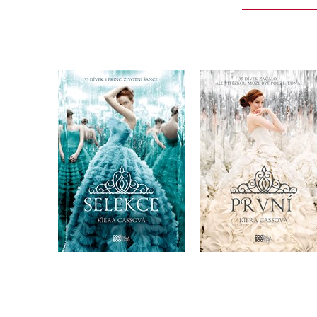
Selekce
První
Kiera Cass
Kiera Cass
Do košíku
Do košíku
319 Kč
295 Kč
399 Kč
369 Kč