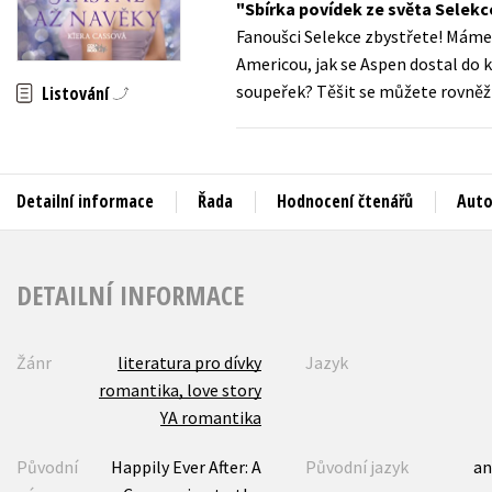
Sbírka povídek ze světa Selekc
Auto - moto
Fanoušci Selekce zbystřete! Máme p
Jazyky
Beletrie pro děti
Americou, jak se Aspen dostal do 
Kalendáře
soupeřek? Těšit se můžete rovněž 
Listování
Beletrie pro dospělé
Kariéra a osobní rozvoj
Byznys a ekonomie
Komiks
Detailní informace
Řada
Hodnocení čtenářů
Auto
V
DETAILNÍ INFORMACE
Žánr
literatura pro dívky
Jazyk
romantika, love story
YA romantika
Původní
Happily Ever After: A
Původní jazyk
an