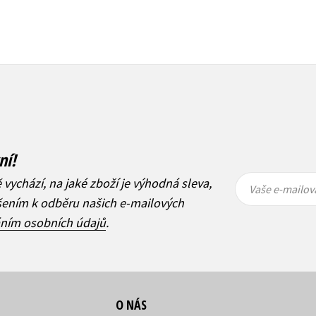
ní!
Vaše e-
Vaše e-
ě vychází, na jaké zboží je výhodná sleva,
mailová
mailová
Vaše e-mailov
adresa
adresa
ášením k odběru našich e-mailových
áním osobních údajů
.
O NÁS