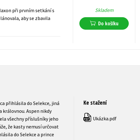
Skladem
Maxon při prvním setkání s
lánovala, aby se zbavila
Do košíku
295
Kč
s DPH
Ke stažení
a přihlásila do Selekce, jiná
la královnou. Aspen nikdy
Ukázka.pdf
ela všechny příslušníky jeho
PDF
áže, že kasty nemusí určovat
ásila do Selekce a prince