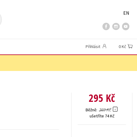
EN
Přihlásit
0 Kč
295 Kč
369 Kč
Běžně
ušetříte 74 Kč