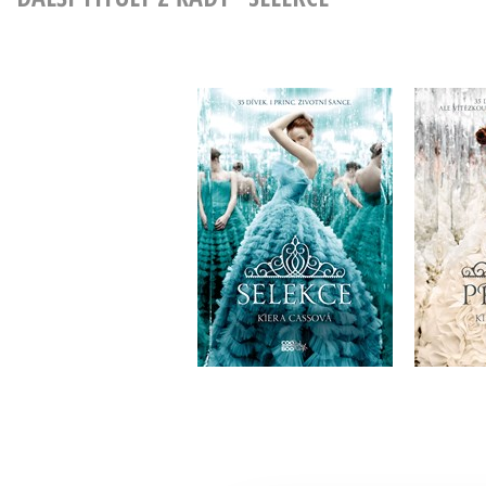
Selekce
Kiera Cass
Do košíku
319 Kč
2
399 Kč