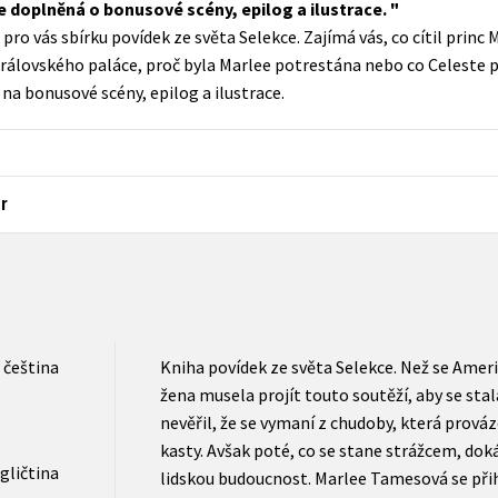
e doplněná o bonusové scény, epilog a ilustrace.
Populárně - naučná pro dospělé
ro vás sbírku povídek ze světa Selekce. Zajímá vás, co cítil princ 
Young adult (SK)
Populárně - naučné pro děti
královského paláce, proč byla Marlee potrestána nebo co Celeste p
Zahraniční literatura
na bonusové scény, epilog a ilustrace.
Předškoláci
Zdraví a životní styl
Příroda a zahrada
r
šechny tituly
čeština
Kniha povídek ze světa Selekce. Než se Americ
žena musela projít touto soutěží, aby se sta
nevěřil, že se vymaní z chudoby, která prováz
kasty. Avšak poté, co se stane strážcem, dok
gličtina
lidskou budoucnost. Marlee Tamesová se přihl