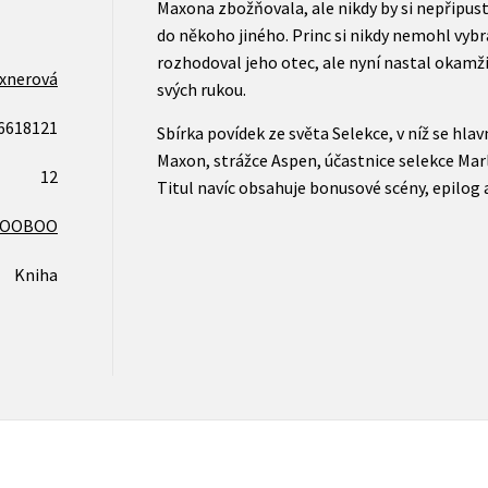
Maxona zbožňovala, ale nikdy by si nepřipust
do někoho jiného. Princ si nikdy nemohl vybr
rozhodoval jeho otec, ale nyní nastal okamži
Exnerová
svých rukou.
6618121
Sbírka povídek ze světa Selekce, v níž se hla
Maxon, strážce Aspen, účastnice selekce Mar
12
Titul navíc obsahuje bonusové scény, epilog a
COOBOO
Kniha