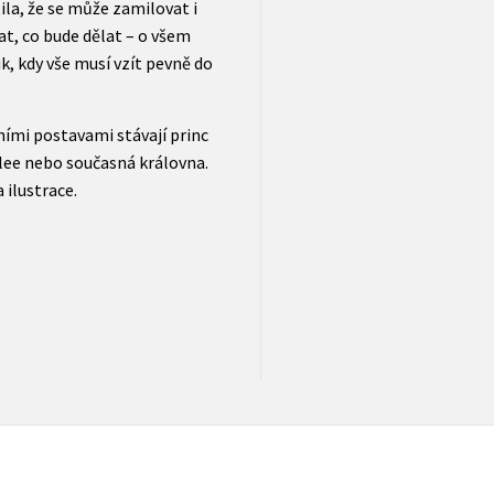
ila, že se může zamilovat i
at, co bude dělat – o všem
k, kdy vše musí vzít pevně do
vními postavami stávají princ
lee nebo současná královna.
 ilustrace.