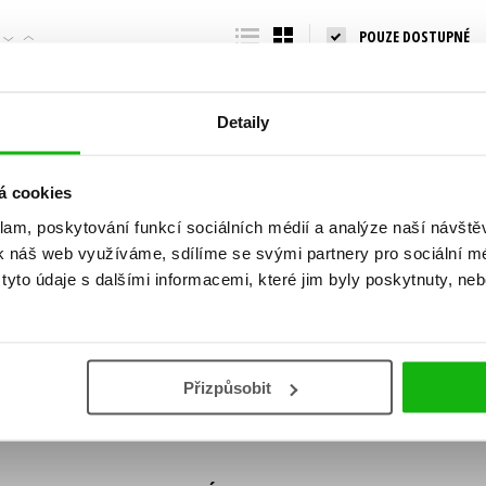
Populárně - naučná pro dospělé
POUZE DOSTUPNÉ
Young adult (SK)
Populárně - naučné pro děti
Zahraniční literatura
Předškoláci
Zdraví a životní styl
Detaily
Příroda a zahrada
á cookies
klam, poskytování funkcí sociálních médií a analýze naší návšt
šechny tituly
k náš web využíváme, sdílíme se svými partnery pro sociální méd
ní!
yto údaje s dalšími informacemi, které jim byly poskytnuty, neb
Vaše e-
Vaše e-
ě vychází, na jaké zboží je výhodná sleva,
mailová
mailová
Vaše e-mailov
adresa
adresa
ášením k odběru našich e-mailových
áním osobních údajů
.
Přizpůsobit