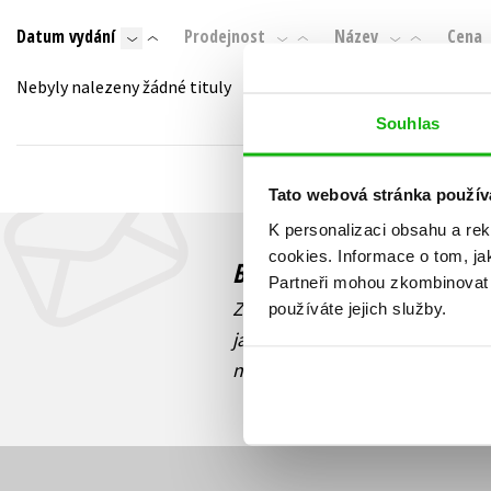
Auto - moto
Datum vydání
Prodejnost
Název
Cena
Jazyky
Beletrie pro děti
Kalendáře
Nebyly nalezeny žádné tituly
Beletrie pro dospělé
Kariéra a osobní rozvoj
Souhlas
Byznys a ekonomie
Komiks
Tato webová stránka použív
K personalizaci obsahu a re
V
cookies.
Informace o tom, ja
Budete to vědět jako prv
Partneři mohou zkombinovat t
Zajímá Vás, jaký knižní hit práv
používáte jejich služby.
jaká běží soutěž o ceny? Přihl
novinek
souhlasíte se zpracov