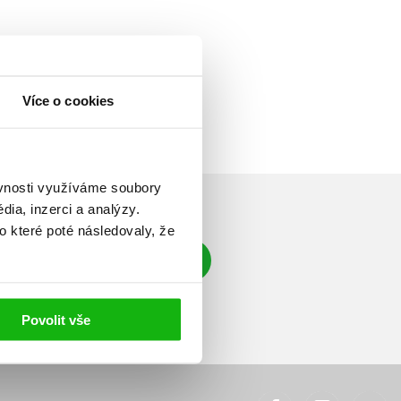
Více o cookies
ěvnosti využíváme soubory
ia, inzerci a analýzy.
o které poté následovaly, že
Přihlásit se
á adresa
Povolit vše