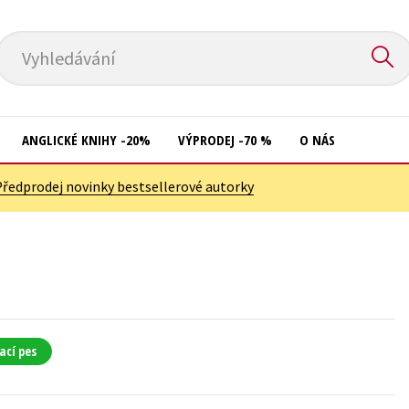
Vyhledávání
ANGLICKÉ KNIHY -20%
VÝPRODEJ -70 %
O NÁS
Předprodej novinky bestsellerové autorky
Přírodní vědy
Křížovky
Společnost, politika
Kuchařky
Technika a věda
New Adult
Učebnice
Ostatní
Umění a kultura
Počítače
ací pes
Výchova a pedagogika
Poezie
Young adult