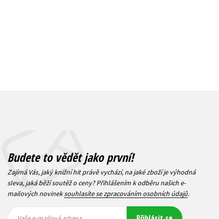
295 Kč
369 Kč
Budete to vědět jako první!
Zajímá Vás, jaký knižní hit právě vychází, na jaké zboží je výhodná
sleva, jaká běží soutěž o ceny? Přihlášením k odběru našich e-
mailových novinek
souhlasíte se zpracováním osobních údajů
.
Vaše e-
Vaše e-
Přihlásit se
mailová
mailová
Vaše e-mailová adresa