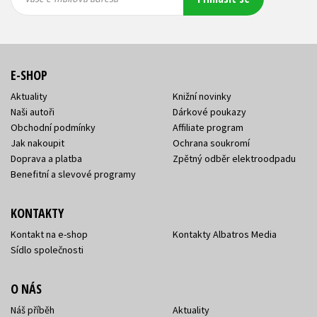
adresa
adresa
E-SHOP
Aktuality
Knižní novinky
Naši autoři
Dárkové poukazy
Obchodní podmínky
Affiliate program
Jak nakoupit
Ochrana soukromí
Doprava a platba
Zpětný odběr elektroodpadu
Benefitní a slevové programy
KONTAKTY
Kontakt na e-shop
Kontakty Albatros Media
Sídlo společnosti
O NÁS
Náš příběh
Aktuality