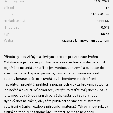
Datum vydání
04.09.2023
Věk od
12
Formát
210x270 mm
Nakladatelství
CPRESS
Hmotnost
0,643
Typ
Kniha
Vazba
vázaná s laminovaným potahem
Přírodniny jsou věčným a skvělým zdrojem pro zábavné tvoření.
Ostatně kde jen tak, na procházce v lese či na louce, naleznete tolik
báječného materiálu? Stačí ho jen zvednout ze země a pustit se do
kreativní práce. Inspirací jak na to, vám bude tato nová kniha od
autorky bestsellerů Lucie Dvořákové-Liberdové. Podle třiceti
nápaditých projektů, přehledně popsaných krok za krokem, vytvoříte
jedinečné a okouzlující dekorace, kterými zkrášlíte svůj domov. Ať už
je to mechový věnec v jarních barvách, kaštanová spirála nebo
dýňový dort na slámě, díky této publikaci se stanete mistrem ve
vytváření krásných ozdob z přírodních materiálů. Tak vyhrnout rukávy
a hurá do toho. A nezapomeňte – fantazii se meze nekladou.