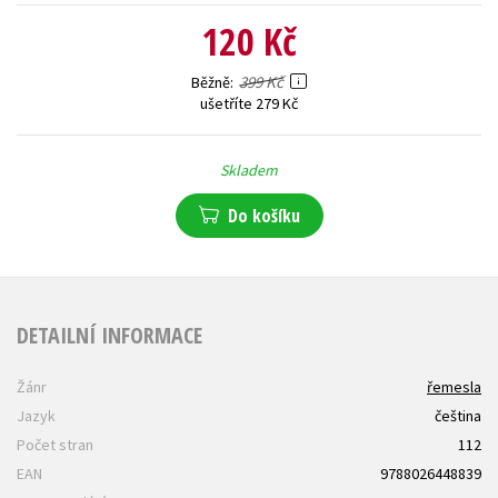
120 Kč
399 Kč
Běžně
ušetříte 279 Kč
Skladem
Do košíku
DETAILNÍ INFORMACE
Žánr
řemesla
Jazyk
čeština
Počet stran
112
EAN
9788026448839