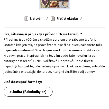
Young adult (SK)
Zahraniční literatura
Zdraví a životní styl
Všechny tituly
Listování
Přečíst ukázku
Nejzábavnější projekty z přírodních materiálů.
Přírodniny jsou věčným a skvělým zdrojem pro zábavné tvoření.
Ostatně kde jen tak, na procházce v lese či na louce, naleznete tolik
báječného materiálu? Stačí ho jen zvednout ze země a pustit se do
kreativní práce. Inspirací jak na to, vám bude tato nová kniha od
autorky bestsellerů Lucie Dvořákové-Liberdové. Podle třiceti
nápaditých projektů, přehledně popsaných krok za krokem, vytvoříte
jedinečné a okouzlující dekorace, kterými zkrášlíte svůj domov.
Jiné dostupné formáty:
e-kniha (Palmknihy.cz)