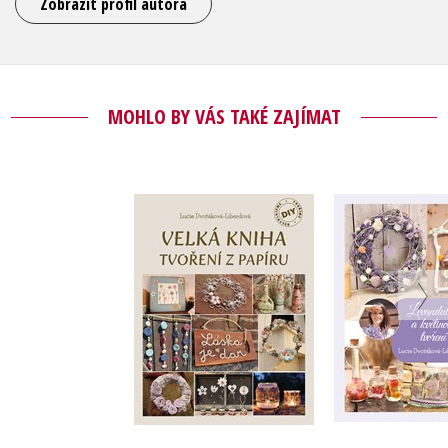
Zobrazit profil autora
MOHLO BY VÁS TAKÉ ZAJÍMAT
Velká kniha tvoření
Levandul
z papíru
květinové 
Lucie Dvořáková-
Lucie Dvoř
Liberdová
Liberd
Do košík
Do košíku
239 Kč
2