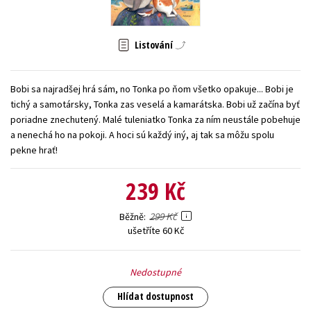
Young adult (SK)
Zahraniční literatura
Zdraví a životní styl
Listování
Všechny tituly
Bobi sa najradšej hrá sám, no Tonka po ňom všetko opakuje... Bobi je
tichý a samotársky, Tonka zas veselá a kamarátska. Bobi už začína byť
poriadne znechutený. Malé tuleniatko Tonka za ním neustále pobehuje
a nenechá ho na pokoji. A hoci sú každý iný, aj tak sa môžu spolu
pekne hrať!
239 Kč
299 Kč
Běžně
ušetříte 60 Kč
Nedostupné
Hlídat dostupnost