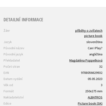
DETAILNÍ INFORMACE
Žánr
příběhy o zvířatech
picture book
Jazyk
slovenština
Původní název
Can I Play?
Původní jazyk
angličtina
Překladatel
Magdaléna Poppelková
Počet stran
32
EAN
9788056629932
Datum vydání
05.05.2023
Věk od
3
Formát
250x275 mm
Nakladatelství
ALBATROS
Edice
Picture book (SK)