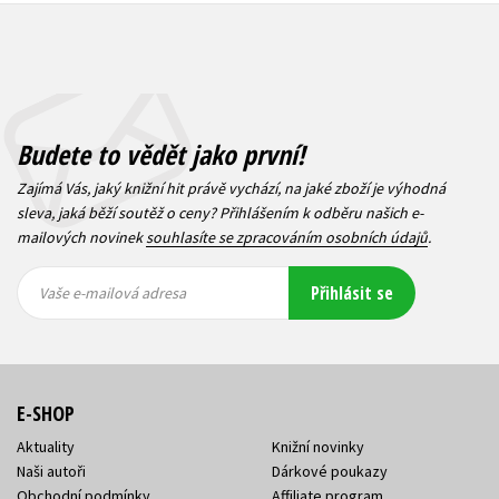
Budete to vědět jako první!
Zajímá Vás, jaký knižní hit právě vychází, na jaké zboží je výhodná
sleva, jaká běží soutěž o ceny? Přihlášením k odběru našich e-
mailových novinek
souhlasíte se zpracováním osobních údajů
.
Vaše e-
Vaše e-
Přihlásit se
mailová
mailová
Vaše e-mailová adresa
adresa
adresa
E-SHOP
Aktuality
Knižní novinky
Naši autoři
Dárkové poukazy
Obchodní podmínky
Affiliate program