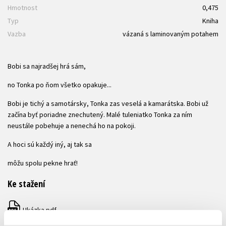
Hmotnost
0,475
Typ
Kniha
Vazba
vázaná s laminovaným potahem
Bobi sa najradšej hrá sám,
no Tonka po ňom všetko opakuje...
Bobi je tichý a samotársky, Tonka zas veselá a kamarátska. Bobi už
začína byť poriadne znechutený. Malé tuleniatko Tonka za ním
neustále pobehuje a nenechá ho na pokoji.
A hoci sú každý iný, aj tak sa
môžu spolu pekne hrať!
Ke stažení
Ukázka.pdf
PDF