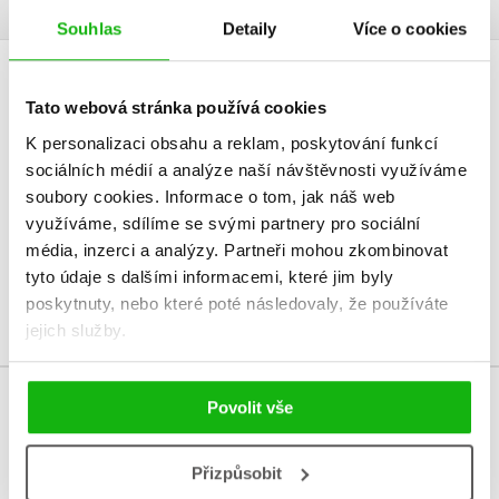
Souhlas
Detaily
Více o cookies
HODNOCENÍ ČTENÁŘŮ
Tato webová stránka používá cookies
K personalizaci obsahu a reklam, poskytování funkcí
V současné době nejsou vytvořena žádná uživatelská hodnocení.
sociálních médií a analýze naší návštěvnosti využíváme
soubory cookies.
Informace o tom, jak náš web
Vaše hodnocení
využíváme, sdílíme se svými partnery pro sociální
Uživatelskou recenzi mohou vkládat pouze registrovaní uživatelé
média, inzerci a analýzy.
Partneři mohou zkombinovat
tyto údaje s dalšími informacemi, které jim byly
Přihlásit
poskytnuty, nebo které poté následovaly, že používáte
jejich služby.
Povolit vše
MOHLO BY VÁS TAKÉ ZAJÍMAT
Přizpůsobit