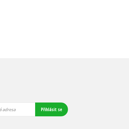
399 Kč
499 Kč
Přihlásit se
á adresa