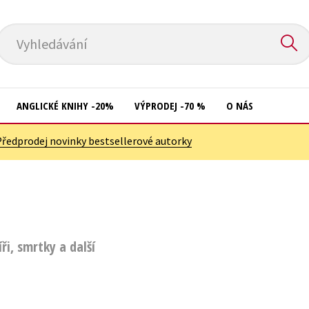
Vyhledávání
ANGLICKÉ KNIHY -20%
VÝPRODEJ -70 %
O NÁS
Předprodej novinky bestsellerové autorky
Přírodní vědy
Křížovky
Společnost, politika
Kuchařky
Technika a věda
New Adult
Učebnice
Ostatní
i, smrtky a další
Umění a kultura
Počítače
Výchova a pedagogika
Poezie
Young adult