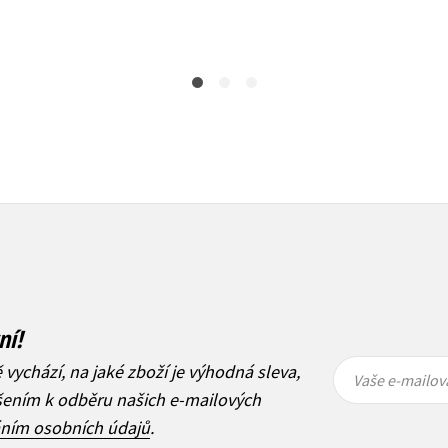
479 Kč
599 Kč
295 Kč
369 Kč
ní!
Vaše e-
Vaše e-
ě vychází, na jaké zboží je výhodná sleva,
mailová
mailová
Vaše e-mailov
adresa
adresa
ášením k odběru našich e-mailových
áním osobních údajů
.