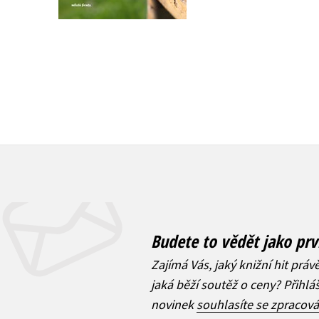
399 Kč
499 Kč
Budete to vědět jako prv
Zajímá Vás, jaký knižní hit práv
jaká běží soutěž o ceny? Přihl
novinek
souhlasíte se zpracov