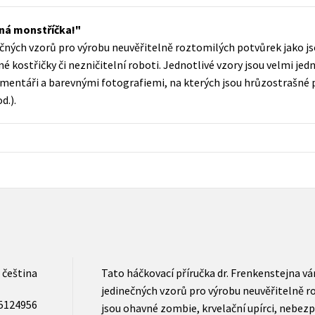
Populárně - naučná pro dospělé
Young adult (SK)
šná monstříčka!
Populárně - naučné pro děti
nečných vzorů pro výrobu neuvěřitelně roztomilých potvůrek jako j
Zahraniční literatura
Předškoláci
lné kostřičky či nezničitelní roboti. Jednotlivé vzory jsou velmi j
Zdraví a životní styl
mentáři a barevnými fotografiemi, na kterých jsou hrůzostrašné 
Příroda a zahrada
d.).
šechny tituly
čeština
Tato háčkovací příručka dr. Frenkenstejna vám
jedinečných vzorů pro výrobu neuvěřitelně r
5124956
jsou ohavné zombie, krvelační upírci, nebezp