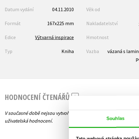
Datum vydání
04.11.2010
Věk od
Formát
167x225 mm
Nakladatelství
Edice
Výtvarná inspirace
Hmotnost
Typ
Kniha
Vazba
vázaná s lami
p
HODNOCENÍ ČTENÁŘŮ
V současné době nejsou vytvořena žádná
Souhlas
uživatelská hodnocení.
Tato webová stránka použív