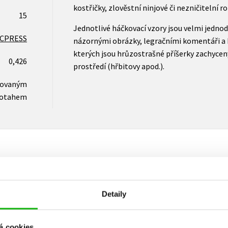
kostřičky, zlověstní ninjové či nezničitelní ro
15
Jednotlivé háčkovací vzory jsou velmi jedn
CPRESS
názornými obrázky, legračními komentáři a 
kterých jsou hrůzostrašné příšerky zachyce
0,426
prostředí (hřbitovy apod.).
novaným
otahem
Vaše hodnocení
Detaily
Uživatelskou recenzi mohou vkládat pouze registrovaní uživat
á cookies