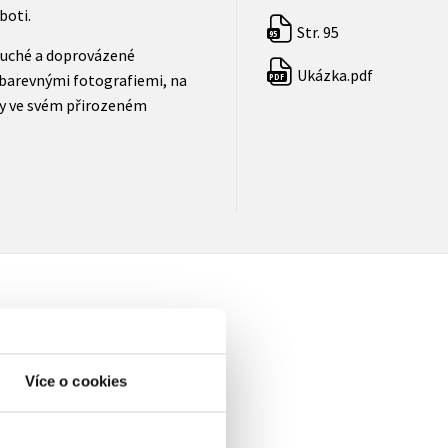
boti.
Str. 95
95
oduché a doprovázené
Ukázka.pdf
barevnými fotografiemi, na
PDF
ny ve svém přirozeném
Více o cookies
elé