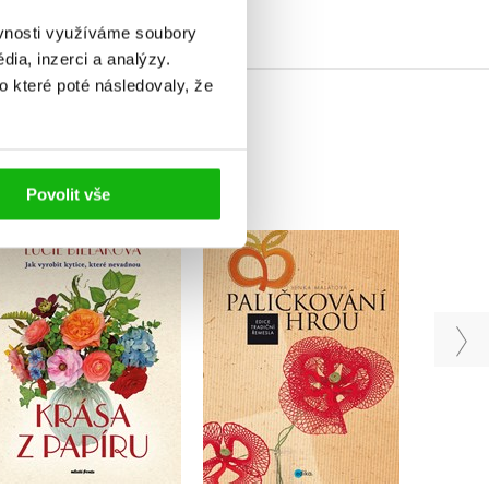
ěvnosti využíváme soubory
ia, inzerci a analýzy.
o které poté následovaly, že
Povolit vše
Pali
Krása z papíru
Paličkování hrou
vl
Lucie Bielaková
Lenka Malátová
R
Do košíku
Do košíku
399 Kč
499 Kč