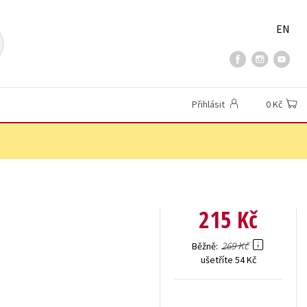
EN
Přihlásit
0 Kč
215 Kč
269 Kč
Běžně
ušetříte 54 Kč