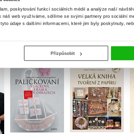
Přihlásit
klam, poskytování funkcí sociálních médií a analýze naší návšt
k náš web využíváme, sdílíme se svými partnery pro sociální méd
yto údaje s dalšími informacemi, které jim byly poskytnuty, neb
MOHLO BY VÁS TAKÉ ZAJÍMAT
Přizpůsobit
Velká kniha tvoření z
Paličkování. Vláčková
papíru
krajka v obrazech
Lucie Dvořáková-
Romana Zmrzlá
Liberdová
Galuszková
Do košíku
Do košíku