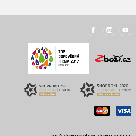
2026 © Albatrosmedia.cz, Albatros Media a.s.