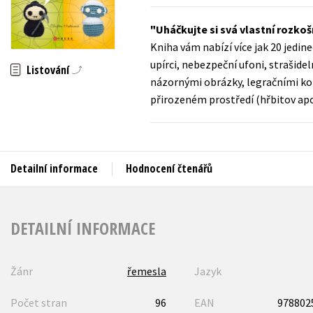
Auto - moto
Jazyky
Uháčkujte si svá vlastní rozko
Beletrie pro děti
Kniha vám nabízí více jak 20 jedi
Kalendáře
Beletrie pro dospělé
upírci, nebezpeční ufoni, strašide
Listování
Kariéra a osobní rozvoj
názornými obrázky, legračními ko
Byznys a ekonomie
přirozeném prostředí (hřbitov apo
Komiks
V
Detailní informace
Hodnocení čtenářů
DETAILNÍ INFORMACE
Žánr
řemesla
Jazyk
Počet stran
96
EAN
978802