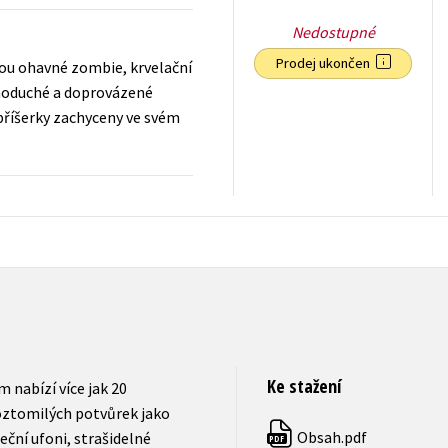
Nedostupné
Prodej ukončen
sou ohavné zombie, krvelační
ednoduché a doprovázené
příšerky zachyceny ve svém
215
Kč
s DPH
Ke stažení
 ­nabízí více jak 20
oztomilých potvůrek jako
Obsah.pdf
eční ufoni, strašidelné
PDF