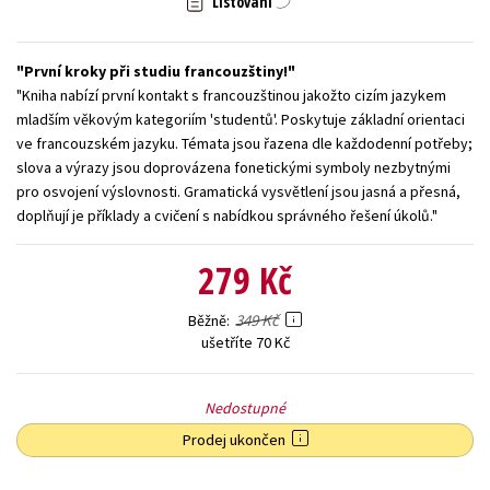
Listování
Young adult (SK)
Zahraniční literatura
Zdraví a životní styl
První kroky při studiu francouzštiny!
Všechny tituly
"Kniha nabízí první kontakt s francouzštinou jakožto cizím jazykem
mladším věkovým kategoriím 'studentů'. Poskytuje základní orientaci
ve francouzském jazyku. Témata jsou řazena dle každodenní potřeby;
slova a výrazy jsou doprovázena fonetickými symboly nezbytnými
pro osvojení výslovnosti. Gramatická vysvětlení jsou jasná a přesná,
doplňují je příklady a cvičení s nabídkou správného řešení úkolů."
279 Kč
349 Kč
Běžně
ušetříte 70 Kč
Nedostupné
Prodej ukončen