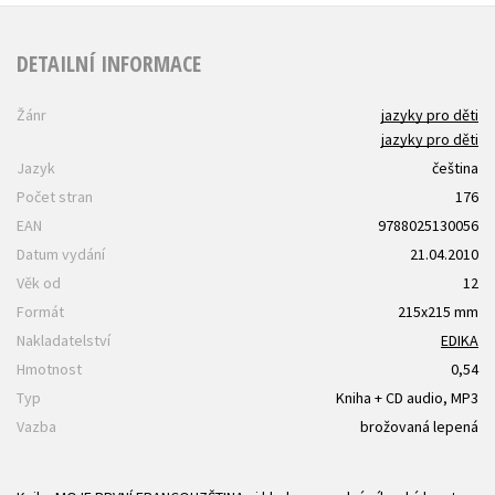
DETAILNÍ INFORMACE
Žánr
jazyky pro děti
jazyky pro děti
Jazyk
čeština
Počet stran
176
EAN
9788025130056
Datum vydání
21.04.2010
Věk od
12
Formát
215x215 mm
Nakladatelství
EDIKA
Hmotnost
0,54
Typ
Kniha + CD audio, MP3
Vazba
brožovaná lepená