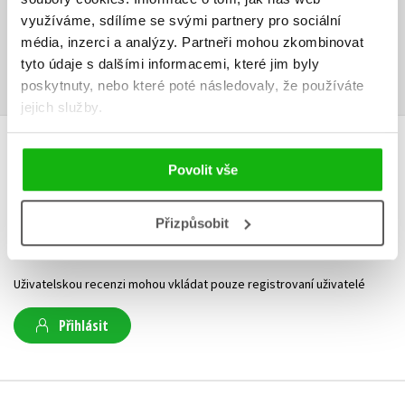
Ke stažení
využíváme, sdílíme se svými partnery pro sociální
média, inzerci a analýzy.
Partneři mohou zkombinovat
Obsah.pdf
Errata.doc
Ukázka.pdf
PDF
DOC
PDF
tyto údaje s dalšími informacemi, které jim byly
poskytnuty, nebo které poté následovaly, že používáte
jejich služby.
HODNOCENÍ ČTENÁŘŮ
Povolit vše
V současné době nejsou vytvořena žádná uživatelská hodnocení.
Přizpůsobit
Vaše hodnocení
Uživatelskou recenzi mohou vkládat pouze registrovaní uživatelé
Přihlásit