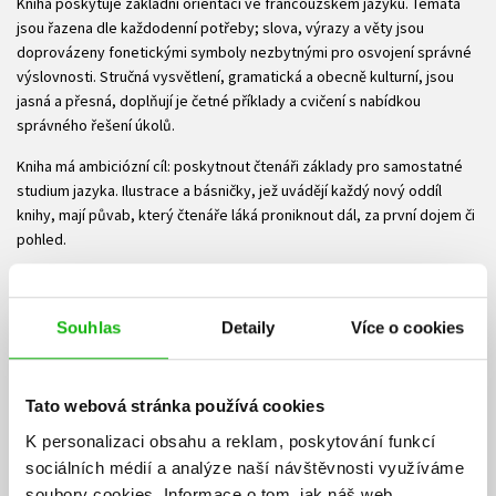
Kniha poskytuje základní orientaci ve francouzském jazyku. Témata
jsou řazena dle každodenní potřeby; slova, výrazy a věty jsou
doprovázeny fonetickými symboly nezbytnými pro osvojení správné
výslovnosti. Stručná vysvětlení, gramatická a obecně kulturní, jsou
jasná a přesná, doplňují je četné příklady a cvičení s nabídkou
správného řešení úkolů.
Kniha má ambiciózní cíl: poskytnout čtenáři základy pro samostatné
studium jazyka. Ilustrace a básničky, jež uvádějí každý nový oddíl
knihy, mají půvab, který čtenáře láká proniknout dál, za první dojem či
pohled.
Jazyk, jenž kniha nabízí, má standardní úroveň. Je moderní,
použitelný v jazykové komunikaci v úrovni A2–B1 podle kritérií «Cadre
Souhlas
Detaily
Více o cookies
Européen Commun de Référence pour les langues étrangères».
Danièle Geffroy Konštacký
Katedra anglického jazyka a literatury a oddělení francouzského
Tato webová stránka používá cookies
jazyka
K personalizaci obsahu a reklam, poskytování funkcí
Pedagogické fakulty Univerzity Hradec Králové
sociálních médií a analýze naší návštěvnosti využíváme
soubory cookies.
Informace o tom, jak náš web