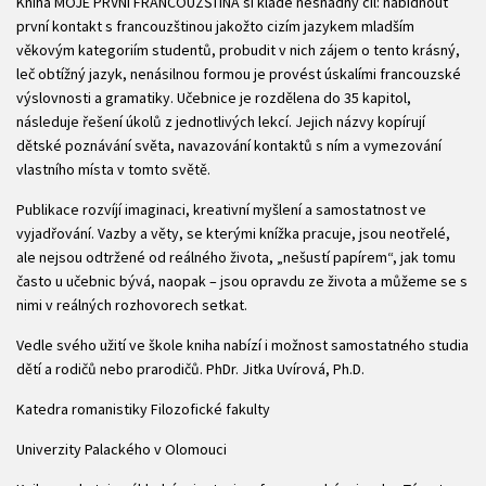
Kniha MOJE PRVNÍ FRANCOUZŠTINA si klade nesnadný cíl: nabídnout
první kontakt s francouzštinou jakožto cizím jazykem mladším
věkovým kategoriím studentů, probudit v nich zájem o tento krásný,
leč obtížný jazyk, nenásilnou formou je provést úskalími francouzské
výslovnosti a gramatiky. Učebnice je rozdělena do 35 kapitol,
následuje řešení úkolů z jednotlivých lekcí. Jejich názvy kopírují
dětské poznávání světa, navazování kontaktů s ním a vymezování
vlastního místa v tomto světě.
Publikace rozvíjí imaginaci, kreativní myšlení a samostatnost ve
vyjadřování. Vazby a věty, se kterými knížka pracuje, jsou neotřelé,
ale nejsou odtržené od reálného života, „nešustí papírem“, jak tomu
často u učebnic bývá, naopak – jsou opravdu ze života a můžeme se s
nimi v reálných rozhovorech setkat.
Vedle svého užití ve škole kniha nabízí i možnost samostatného studia
dětí a rodičů nebo prarodičů. PhDr. Jitka Uvírová, Ph.D.
Katedra romanistiky Filozofické fakulty
Univerzity Palackého v Olomouci