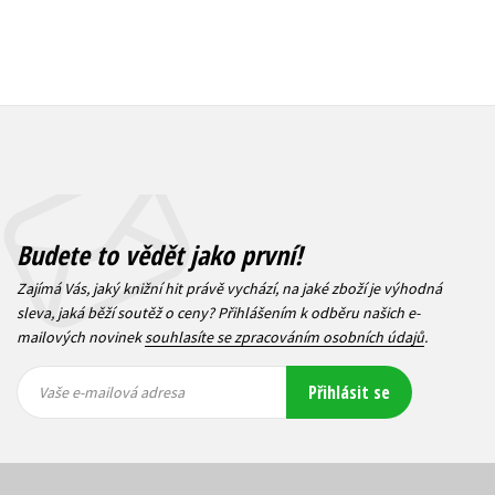
Budete to vědět jako první!
Zajímá Vás, jaký knižní hit právě vychází, na jaké zboží je výhodná
sleva, jaká běží soutěž o ceny? Přihlášením k odběru našich e-
mailových novinek
souhlasíte se zpracováním osobních údajů
.
Vaše e-
Vaše e-
Přihlásit se
mailová
mailová
Vaše e-mailová adresa
adresa
adresa