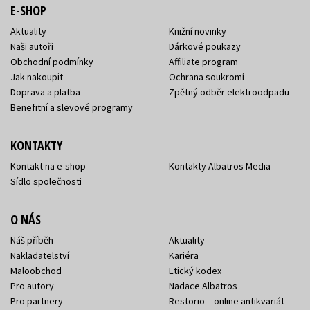
E-SHOP
Aktuality
Knižní novinky
Naši autoři
Dárkové poukazy
Obchodní podmínky
Affiliate program
Jak nakoupit
Ochrana soukromí
Doprava a platba
Zpětný odběr elektroodpadu
Benefitní a slevové programy
KONTAKTY
Kontakt na e-shop
Kontakty Albatros Media
Sídlo společnosti
O NÁS
Náš příběh
Aktuality
Nakladatelství
Kariéra
Maloobchod
Etický kodex
Pro autory
Nadace Albatros
Pro partnery
Restorio – online antikvariát