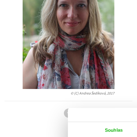
Auto - moto
Jazyky
Beletrie pro děti
Kalendáře
Beletrie pro dospělé
Kariéra a osobní rozvoj
Byznys a ekonomie
Komiks
V
© (C) Andrea Šedíková, 2017
Souhlas