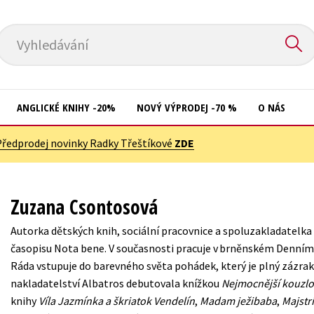
Vyhledávání
ANGLICKÉ KNIHY -20%
NOVÝ VÝPRODEJ -70 %
O NÁS
Předprodej novinky Radky Třeštíkové
ZDE
Přírodní vědy
Křížovky
Společnost, politika
Kuchařky
Zuzana Csontosová
Technika a věda
New Adult
Autorka dětských knih, sociální pracovnice a spoluzakladatelk
Učebnice
Ostatní
časopisu Nota bene. V současnosti pracuje v brněnském Denním 
Umění a kultura
Ráda vstupuje do barevného světa pohádek, který je plný zázrak
Počítače
nakladatelství Albatros debutovala knížkou
Nejmocnější kouzlo
Výchova a pedagogika
Poezie
knihy
Víla Jazmínka a škriatok Vendelín
,
Madam ježibaba
,
Majstr
Young adult