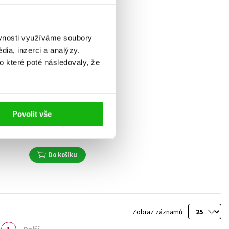
ěvnosti využíváme soubory
ia, inzerci a analýzy.
o které poté následovaly, že
Víla Jasmínka a skřítek
Vendelín
Povolit vše
Zuzana Csontosová
215 Kč
269 Kč
Do košíku
Zobraz záznamů