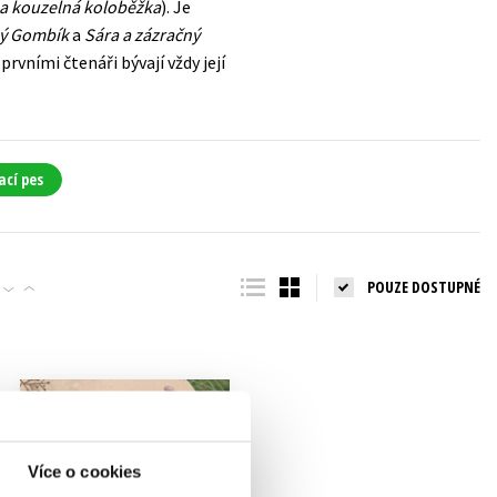
a kouzelná koloběžka
). Je
ný Gombík
a
Sára a zázračný
rvními čtenáři bývají vždy její
ací pes
POUZE DOSTUPNÉ
Více o cookies