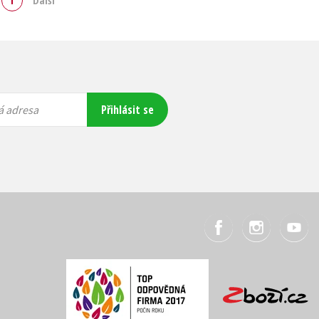
1
Další
Přihlásit se
á adresa