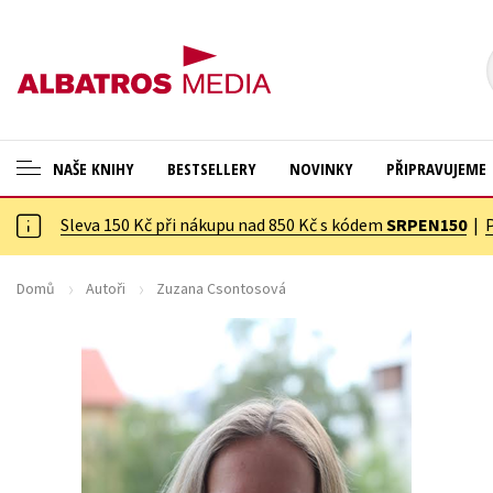
NAŠE KNIHY
BESTSELLERY
NOVINKY
PŘIPRAVUJEME
Sleva 150 Kč při nákupu nad 850 Kč s kódem
SRPEN150
|
ANGLICKÉ KNIHY -20 %
Cestování
NOVÝ VÝPRODEJ -70 %
Dárkové publikace
Domů
Autoři
Zuzana Csontosová
KNIHY S DÁRKEM
Dárkové zboží
ASTERIX S DÁRKEM
Digitální fotografie
🎁DÁRKOVÉ PUBLIKACE
Esoterika a duchovní svět
✉️ DÁRKOVÉ POUKAZY
Historie a military
Hobby