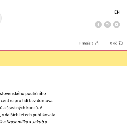
EN
Přihlásit
0 Kč
a slovenského pouličního
centru pro lidi bez domova.
ů a šťastných konců. V
, v dalších letech publikovala
ík a Krasomilka
a
Jakub a