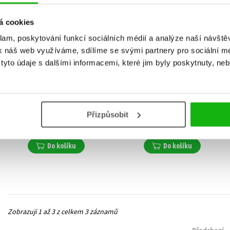
á cookies
klam, poskytování funkcí sociálních médií a analýze naší návšt
k náš web využíváme, sdílíme se svými partnery pro sociální méd
yto údaje s dalšími informacemi, které jim byly poskytnuty, neb
Madam ježibaba
Tomáš a kouzelný medvěd
Zuzana Csontosová
Zuzana Csontosová
Přizpůsobit
81 Kč
232 Kč
269 Kč
290 Kč
Do košíku
Do košíku
Zobrazuji 1 až 3 z celkem 3 záznamů