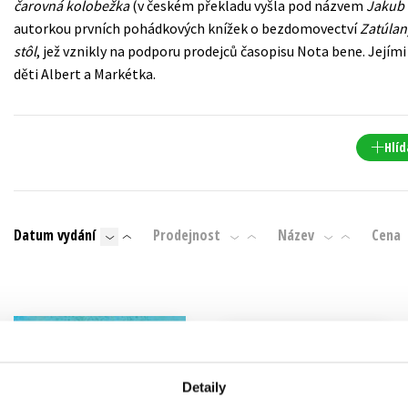
čarovná kolobežka
(v českém překladu vyšla pod názvem
Jakub 
Populárně - naučná pro dospělé
autorkou prvních pohádkových knížek o bezdomovectví
Zatúla
Young adult (SK)
Populárně - naučné pro děti
stôl
, jež vznikly na podporu prodejců časopisu Nota bene. Jejími p
Zahraniční literatura
děti Albert a Markétka.
Předškoláci
Zdraví a životní styl
Příroda a zahrada
Hlíd
šechny tituly
Datum vydání
Prodejnost
Název
Cena
Detaily