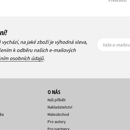
Předchozí
ní!
Vaše e-
Vaše e-
ě vychází, na jaké zboží je výhodná sleva,
mailová
mailová
Vaše e-mailov
adresa
adresa
ášením k odběru našich e-mailových
áním osobních údajů
.
O NÁS
Náš příběh
Nakladatelství
ia
Maloobchod
Pro autory
Pro partnery