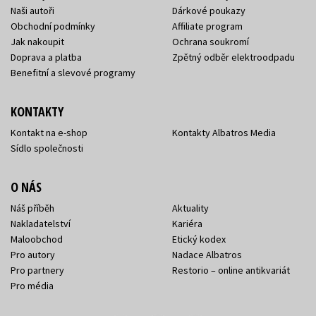
Naši autoři
Dárkové poukazy
Obchodní podmínky
Affiliate program
Jak nakoupit
Ochrana soukromí
Doprava a platba
Zpětný odběr elektroodpadu
Benefitní a slevové programy
KONTAKTY
Kontakt na e-shop
Kontakty Albatros Media
Sídlo společnosti
O NÁS
Náš příběh
Aktuality
Nakladatelství
Kariéra
Maloobchod
Etický kodex
Pro autory
Nadace Albatros
Pro partnery
Restorio – online antikvariát
Pro média