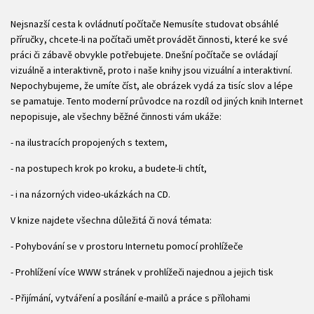
Nejsnazší cesta k ovládnutí počítače Nemusíte studovat obsáhlé
příručky, chcete-li na počítači umět provádět činnosti, které ke své
práci či zábavě obvykle potřebujete. Dnešní počítače se ovládají
vizuálně a interaktivně, proto i naše knihy jsou vizuální a interaktivní.
Nepochybujeme, že umíte číst, ale obrázek vydá za tisíc slov a lépe
se pamatuje. Tento moderní průvodce na rozdíl od jiných knih Internet
nepopisuje, ale všechny běžné činnosti vám ukáže:
- na ilustracích propojených s textem,
- na postupech krok po kroku, a budete-li chtít,
- i na názorných video-ukázkách na CD.
V knize najdete všechna důležitá či nová témata:
- Pohybování se v prostoru Internetu pomocí prohlížeče
- Prohlížení více WWW stránek v prohlížeči najednou a jejich tisk
- Přijímání, vytváření a posílání e-mailů a práce s přílohami