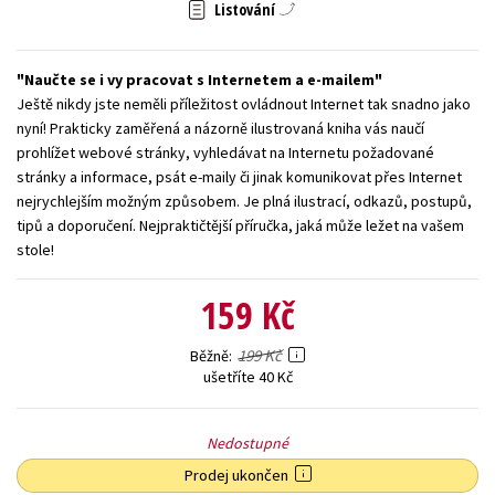
Listování
Young adult (SK)
Zahraniční literatura
Zdraví a životní styl
Naučte se i vy pracovat s Internetem a e-mailem
Všechny tituly
Ještě nikdy jste neměli příležitost ovládnout Internet tak snadno jako
nyní! Prakticky zaměřená a názorně ilustrovaná kniha vás naučí
prohlížet webové stránky, vyhledávat na Internetu požadované
stránky a informace, psát e-maily či jinak komunikovat přes Internet
nejrychlejším možným způsobem. Je plná ilustrací, odkazů, postupů,
tipů a doporučení. Nejpraktičtější příručka, jaká může ležet na vašem
stole!
159 Kč
199 Kč
Běžně
ušetříte 40 Kč
Nedostupné
Prodej ukončen