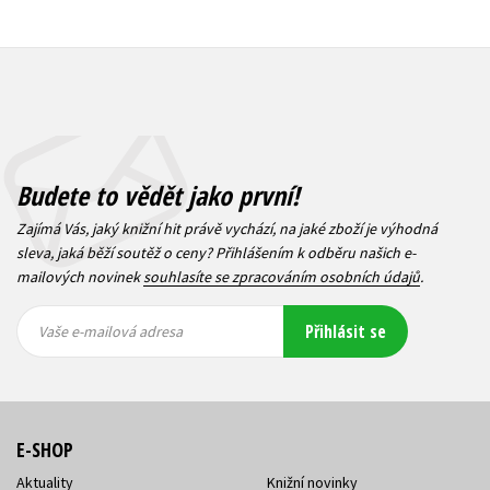
Budete to vědět jako první!
Zajímá Vás, jaký knižní hit právě vychází, na jaké zboží je výhodná
sleva, jaká běží soutěž o ceny? Přihlášením k odběru našich e-
mailových novinek
souhlasíte se zpracováním osobních údajů
.
Vaše e-
Vaše e-
Přihlásit se
mailová
mailová
Vaše e-mailová adresa
adresa
adresa
E-SHOP
Aktuality
Knižní novinky