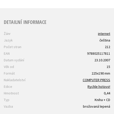
DETAILNÍ INFORMACE
Žánr
internet
Jazyk
čeština
Počet stran
212
EAN
9788025117811
Datum vydání
23.10.2007
Věk od
15
Formát
225x190 mm
Nakladatelství
COMPUTER PRESS
Edice
Rychle hotovo!
Hmotnost
0,44
Typ
Kniha + CD
Vazba
brožovaná lepená