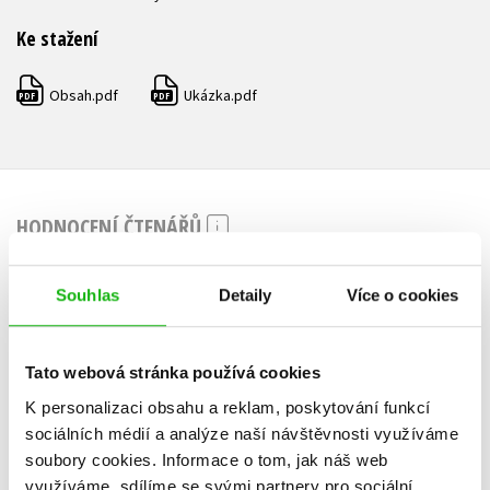
Ke stažení
Obsah.pdf
Ukázka.pdf
PDF
PDF
HODNOCENÍ ČTENÁŘŮ
V současné době nejsou vytvořena žádná uživatelská hodnocení.
Souhlas
Detaily
Více o cookies
Vaše hodnocení
Tato webová stránka používá cookies
Uživatelskou recenzi mohou vkládat pouze registrovaní uživatelé
K personalizaci obsahu a reklam, poskytování funkcí
Přihlásit
sociálních médií a analýze naší návštěvnosti využíváme
soubory cookies.
Informace o tom, jak náš web
využíváme, sdílíme se svými partnery pro sociální