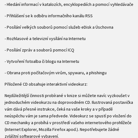
- Hledání informací v katalozích, encyklopediích a pomocí vyhledávače
- Přihlášení se k odběru informačního kanálu RSS
- Posílání velkých souborů pomocí služeb eDisk a Úschovna
- Rozhlasové a televizní vysílání na Internetu
- Posílání zpráv a souborů pomocí ICQ
- Vytvoření fotoalba či blogu na Internetu
- Obrana proti počítačovým virům, spywaru, a phishingu
Přiložené CD obsahuje interaktivní videokurz:
Nejdůležitější činnosti probírané v knize si můžete navíc vyzkoušet v
jednoduchém videokurzu na doprovodném CD. Ilustrovaná postavička
vám dává přesné instrukce, čeká na vaše kroky a v případě
neúspěchu vám je sama předvede. Videokurz se spustí po vložení do
CD mechaniky a probíhá v prostředí vašeho internetového prohlížeče
(Internet Explorer, Mozilla Firefox apod.). Nepotřebujete žádné
zvláštní softwarové vybavení.