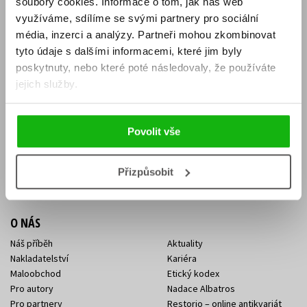
soubory cookies.
Informace o tom, jak náš web
E-SHOP
využíváme, sdílíme se svými partnery pro sociální
média, inzerci a analýzy.
Partneři mohou zkombinovat
Aktuality
Knižní novinky
tyto údaje s dalšími informacemi, které jim byly
Naši autoři
Dárkové poukazy
Obchodní podmínky
Affiliate program
poskytnuty, nebo které poté následovaly, že používáte
Jak nakoupit
Ochrana soukromí
jejich služby.
Doprava a platba
Zpětný odběr elektroodpadu
Benefitní a slevové programy
Povolit vše
KONTAKTY
Kontakt na e-shop
Kontakty Albatros Media
Přizpůsobit
Sídlo společnosti
O NÁS
Náš příběh
Aktuality
Nakladatelství
Kariéra
Maloobchod
Etický kodex
Pro autory
Nadace Albatros
Pro partnery
Restorio – online antikvariát