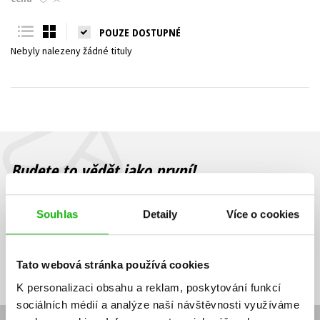
Young adult (SK)
Zahraniční literatura
Zdraví a životní styl
POUZE DOSTUPNÉ
Nebyly nalezeny žádné tituly
Všechny tituly
Budete to vědět jako první!
Zajímá Vás, jaký knižní hit právě vychází, na jaké zboží je výhodná
sleva, jaká běží soutěž o ceny? Přihlášením k odběru našich e-
Souhlas
Detaily
Více o cookies
mailových novinek
souhlasíte se zpracováním osobních údajů
.
Vaše e-
Vaše e-
Přihlásit se
mailová
mailová
Vaše e-mailová adresa
Tato webová stránka používá cookies
adresa
adresa
K personalizaci obsahu a reklam, poskytování funkcí
sociálních médií a analýze naší návštěvnosti využíváme