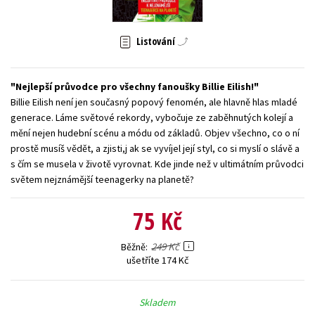
Young adult (SK)
Zahraniční literatura
Zdraví a životní styl
Listování
Všechny tituly
Nejlepší průvodce pro všechny fanoušky Billie Eilish!
Billie Eilish není jen současný popový fenomén, ale hlavně hlas mladé
generace. Láme světové rekordy, vybočuje ze zaběhnutých kolejí a
mění nejen hudební scénu a módu od základů. Objev všechno, co o ní
prostě musíš vědět, a zjisti,j ak se vyvíjel její styl, co si myslí o slávě a
s čím se musela v životě vyrovnat. Kde jinde než v ultimátním průvodci
světem nejznámější teenagerky na planetě?
75 Kč
249 Kč
Běžně
ušetříte 174 Kč
Skladem