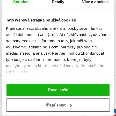
Souhlas
Detaily
Více o cookies
HODNOCENÍ ČTENÁŘŮ
Tato webová stránka používá cookies
V současné době nejsou vytvořena žádná uživatelská hodnocení.
K personalizaci obsahu a reklam, poskytování funkcí
sociálních médií a analýze naší návštěvnosti využíváme
Vaše hodnocení
soubory cookies.
Informace o tom, jak náš web
využíváme, sdílíme se svými partnery pro sociální
Uživatelskou recenzi mohou vkládat pouze registrovaní uživatelé
média, inzerci a analýzy.
Partneři mohou zkombinovat
Přihlásit
tyto údaje s dalšími informacemi, které jim byly
poskytnuty, nebo které poté následovaly, že používáte
jejich služby.
MOHLO BY VÁS TAKÉ ZAJÍMAT
Povolit vše
Přizpůsobit
Tlapková p