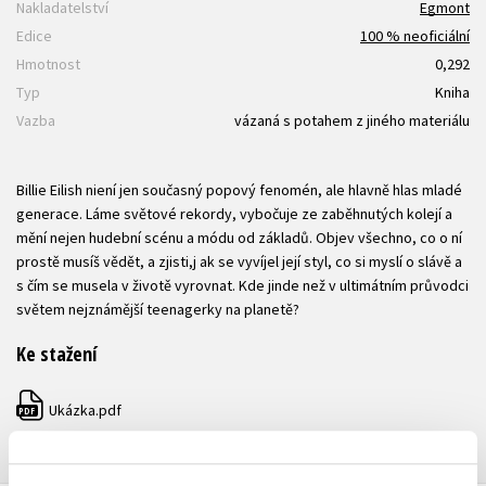
Nakladatelství
Egmont
Edice
100 % neoficiální
Hmotnost
0,292
Typ
Kniha
Vazba
vázaná s potahem z jiného materiálu
Billie Eilish niení jen současný popový fenomén, ale hlavně hlas mladé
generace. Láme světové rekordy, vybočuje ze zaběhnutých kolejí a
mění nejen hudební scénu a módu od základů. Objev všechno, co o ní
prostě musíš vědět, a zjisti,j ak se vyvíjel její styl, co si myslí o slávě a
s čím se musela v životě vyrovnat. Kde jinde než v ultimátním průvodci
světem nejznámější teenagerky na planetě?
Ke stažení
Ukázka.pdf
PDF