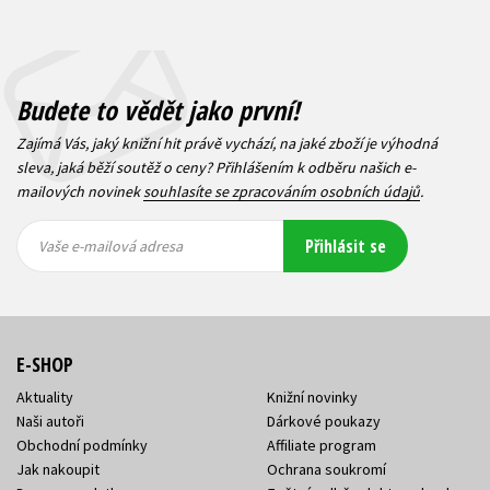
Budete to vědět jako první!
Zajímá Vás, jaký knižní hit právě vychází, na jaké zboží je výhodná
sleva, jaká běží soutěž o ceny? Přihlášením k odběru našich e-
mailových novinek
souhlasíte se zpracováním osobních údajů
.
Vaše e-
Vaše e-
Přihlásit se
mailová
mailová
Vaše e-mailová adresa
adresa
adresa
E-SHOP
Aktuality
Knižní novinky
Naši autoři
Dárkové poukazy
Obchodní podmínky
Affiliate program
Jak nakoupit
Ochrana soukromí