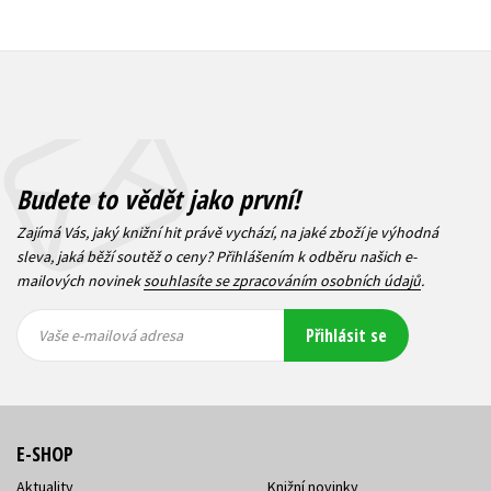
Budete to vědět jako první!
Zajímá Vás, jaký knižní hit právě vychází, na jaké zboží je výhodná
sleva, jaká běží soutěž o ceny? Přihlášením k odběru našich e-
mailových novinek
souhlasíte se zpracováním osobních údajů
.
Vaše e-
Vaše e-
Přihlásit se
mailová
mailová
Vaše e-mailová adresa
adresa
adresa
E-SHOP
Aktuality
Knižní novinky