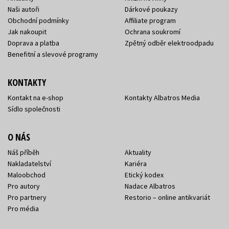
Naši autoři
Dárkové poukazy
Obchodní podmínky
Affiliate program
Jak nakoupit
Ochrana soukromí
Doprava a platba
Zpětný odběr elektroodpadu
Benefitní a slevové programy
KONTAKTY
Kontakt na e-shop
Kontakty Albatros Media
Sídlo společnosti
O NÁS
Náš příběh
Aktuality
Nakladatelství
Kariéra
Maloobchod
Etický kodex
Pro autory
Nadace Albatros
Pro partnery
Restorio – online antikvariát
Pro média