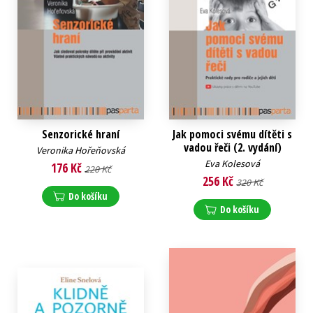
Senzorické hraní
Jak pomoci svému dítěti s
vadou řeči (2. vydání)
Veronika Hořeňovská
Eva Kolesová
176 Kč
220 Kč
256 Kč
320 Kč
Do košíku
Do košíku