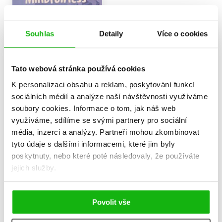
Souhlas
Detaily
Více o cookies
Tato webová stránka používá cookies
K personalizaci obsahu a reklam, poskytování funkcí
sociálních médií a analýze naší návštěvnosti využíváme
Mušlenčiny léčivé příběhy -
Poznáváme emoce
soubory cookies.
Informace o tom, jak náš web
Mindfulness
Hana Zápotočná
využíváme, sdílíme se svými partnery pro sociální
Romana Suchá
312 Kč
390 Kč
média, inzerci a analýzy.
Partneři mohou zkombinovat
319 Kč
399 Kč
tyto údaje s dalšími informacemi, které jim byly
Do košíku
poskytnuty, nebo které poté následovaly, že používáte
Do košíku
jejich služby.
Povolit vše