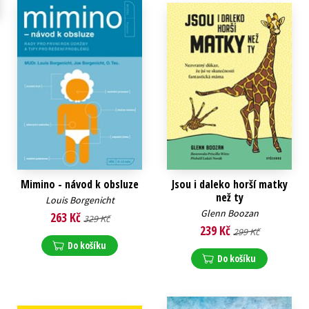
Mimino - návod k obsluze
Jsou i daleko horší matky
než ty
Louis Borgenicht
Glenn Boozan
263 Kč
329 Kč
239 Kč
299 Kč
Do košíku
Do košíku