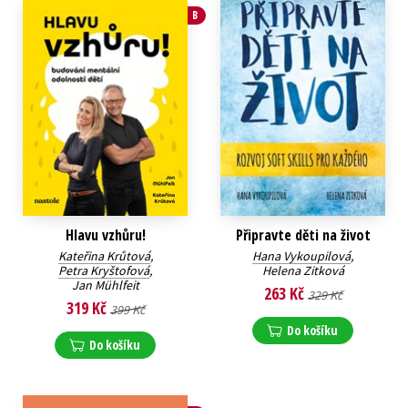
B
Hlavu vzhůru!
Připravte děti na život
Kateřina Krůtová
,
Hana Vykoupilová
,
Petra Kryštofová
,
Helena Zitková
Jan Mühlfeit
263 Kč
329 Kč
319 Kč
399 Kč
Do košíku
Do košíku