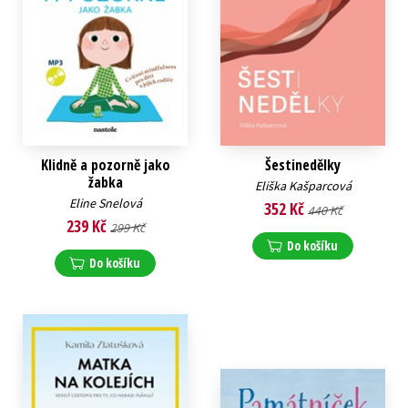
Klidně a pozorně jako
Šestinedělky
žabka
Eliška Kašparcová
Eline Snelová
352 Kč
440 Kč
239 Kč
299 Kč
Do košíku
Do košíku