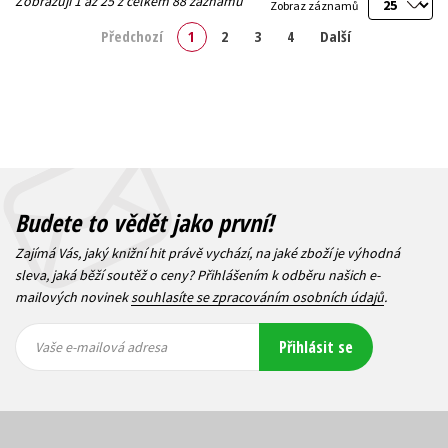
Zobrazuji 1 až 25 z celkem 88 záznamů
Zobraz záznamů
Předchozí
1
2
3
4
Další
Budete to vědět jako první!
Zajímá Vás, jaký knižní hit právě vychází, na jaké zboží je výhodná
sleva, jaká běží soutěž o ceny? Přihlášením k odběru našich e-
mailových novinek
souhlasíte se zpracováním osobních údajů
.
Vaše e-
Vaše e-
Přihlásit se
mailová
mailová
Vaše e-mailová adresa
adresa
adresa