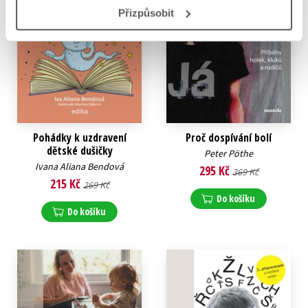
Přizpůsobit
Pohádky k uzdravení
Proč dospívání bolí
dětské dušičky
Peter Pöthe
Ivana Aliana Bendová
295 Kč
369 Kč
215 Kč
269 Kč
Do košíku
Do košíku