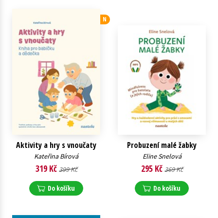
Young adult (SK)
Zahraniční literatura
Zdraví a životní styl
N
Všechny tituly
Aktivity a hry s vnoučaty
Probuzení malé žabky
Kateřina Bírová
Eline Snelová
319 Kč
295 Kč
399 Kč
369 Kč
Do košíku
Do košíku