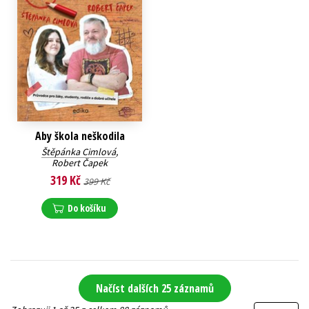
Aby škola neškodila
Štěpánka Cimlová
,
Robert Čapek
319 Kč
399 Kč
Do košíku
Načíst dalších 25 záznamů