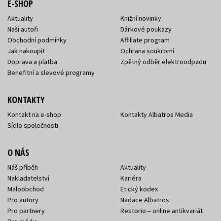
E-SHOP
Aktuality
Knižní novinky
Naši autoři
Dárkové poukazy
Obchodní podmínky
Affiliate program
Jak nakoupit
Ochrana soukromí
Doprava a platba
Zpětný odběr elektroodpadu
Benefitní a slevové programy
KONTAKTY
Kontakt na e-shop
Kontakty Albatros Media
Sídlo společnosti
O NÁS
Náš příběh
Aktuality
Nakladatelství
Kariéra
Maloobchod
Etický kodex
Pro autory
Nadace Albatros
Pro partnery
Restorio – online antikvariát