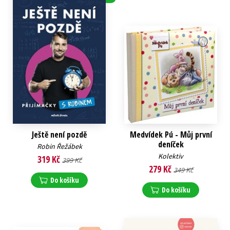
Ještě není pozdě
Medvídek Pú - Můj první
deníček
Robin Řežábek
Kolektiv
319 Kč
399 Kč
279 Kč
349 Kč
Do košíku
Do košíku