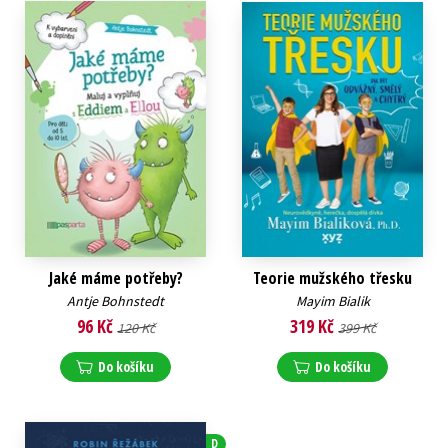
Jaké máme potřeby?
Teorie mužského třesku
Antje Bohnstedt
Mayim Bialik
96 Kč
319 Kč
120 Kč
399 Kč
Do košíku
Do košíku
D