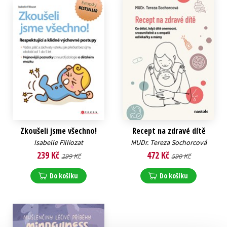
Zkoušeli jsme všechno!
Recept na zdravé dítě
Isabelle Filliozat
MUDr. Tereza Sochorcová
239 Kč
472 Kč
299 Kč
590 Kč
Do košíku
Do košíku