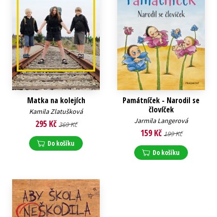
Matka na kolejích
Památníček - Narodil se
človíček
Kamila Zlatušková
Jarmila Langerová
295 Kč
369 Kč
159 Kč
199 Kč
Do košíku
Do košíku