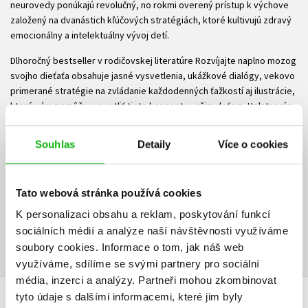
neurovedy ponúkajú revolučný, no rokmi overený prístup k výchove
založený na dvanástich kľúčových stratégiách, ktoré kultivujú zdravý
emocionálny a intelektuálny vývoj detí.
Dlhoročný bestseller v rodičovskej literatúre Rozvíjajte naplno mozog
svojho dieťaťa obsahuje jasné vysvetlenia, ukážkové dialógy, vekovo
primerané stratégie na zvládanie každodenných ťažkostí aj ilustrácie,
ktoré vám pomôžu vysvetliť tieto koncepty vašim deťom. Uplatnením
týchto objavov môžete každú vypätú situáciu premeniť na príležitosť
formovať detský mozog, podporiť jeho životne dôležitý rast a rozvoj
Souhlas
Detaily
Více o cookies
emočnej inteligencie svojho dieťaťa, aby mohlo viesť vyrovnaný a
zmysluplný život plný hlbokých vzťahov.
Ke stažení
Tato webová stránka používá cookies
K personalizaci obsahu a reklam, poskytování funkcí
Ukázka.pdf
sociálních médií a analýze naší návštěvnosti využíváme
PDF
soubory cookies.
Informace o tom, jak náš web
využíváme, sdílíme se svými partnery pro sociální
média, inzerci a analýzy.
Partneři mohou zkombinovat
tyto údaje s dalšími informacemi, které jim byly