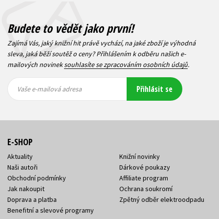
Budete to vědět jako první!
Zajímá Vás, jaký knižní hit právě vychází, na jaké zboží je výhodná
sleva, jaká běží soutěž o ceny? Přihlášením k odběru našich e-
mailových novinek
souhlasíte se zpracováním osobních údajů
.
Vaše e-
Vaše e-
Přihlásit se
mailová
mailová
Vaše e-mailová adresa
adresa
adresa
E-SHOP
Aktuality
Knižní novinky
Naši autoři
Dárkové poukazy
Obchodní podmínky
Affiliate program
Jak nakoupit
Ochrana soukromí
Doprava a platba
Zpětný odběr elektroodpadu
Benefitní a slevové programy