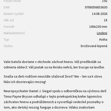
Počet stran
192
EAN
9788056653630
Datum vydání
14.08.2026
Věk od
18
Formát
160x230 mm
Nakladatelství
Lindeni
Typ
Kniha
Vazba
brožovaná lepená
Vaše batoľa dostane v obchode záchvat hnevu. Váš predškolák sa
odmieta obliecť. Váš piatak sa na ihrisku nehrá, len trucuje na lavičke.
Snažia sa deti rodičom neustále sťažovať život? Nie – len sa k slovu
hlási ich dozrievajúci mozog!
Neuropsychiater Daniel J. Siegel spolu s odborníčkou na výchovu detí
Tinou Payne Bryson odhaľujú v tejto priekopníckej knihe tajomstvo
záchvatov hnevu a podráždenosti a vysvetľujú vedecké poznatky o
tom, ako detský mozog funguje a dozrieva. Vďaka znalostiam