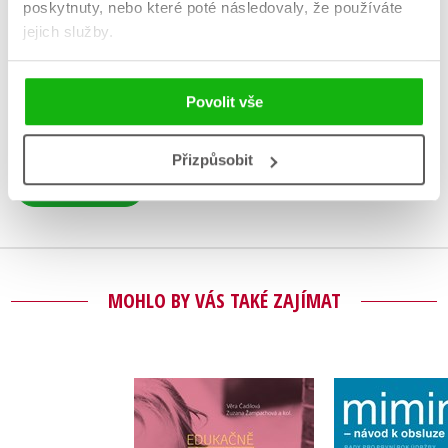
HODNOCENÍ ČTENÁŘŮ
poskytnuty, nebo které poté následovaly, že používáte
jejich služby.
V současné době nejsou vytvořena žádná uživatelská hodnocení.
Povolit vše
Vaše hodnocení
Uživatelskou recenzi mohou vkládat pouze registrovaní uživatelé
Přizpůsobit
Přihlásit
MOHLO BY VÁS TAKÉ ZAJÍMAT
Edukačně-hodnotící
Mimino - 
profil dítěte s
obslu
poruchou