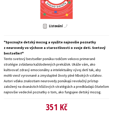
Young adult (SK)
Zahraniční literatura
Zdraví a životní styl
Všechny tituly
Listování
Spoznajte detský mozog a využite najnovšie poznatky
z neurovedy vo výchove a starostlivosti o svoje deti. Svetový
bestseller!
Tento svetový bestseller ponúka rodičom vekovo primerané
stratégie zvládania každodenných prekážok. Ukáže vám, ako
kultivovať zdravý emocionálny a intelektuálny vývoj detí tak, aby
mohli viesť vyrovnané a zmysluplné životy plné hlbokých vzťahov.
Autori vďaka znalostiam neurovedy ponúkajú revolučný prístup
založený na dvanástich kľúčových stratégiách a predkladajú čitateľom
najnovšie vedecké poznatky o tom, ako fungujee detský mozog.
351 Kč