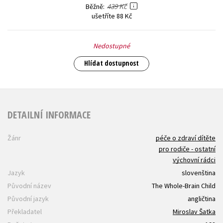
439 Kč
Běžně
ušetříte 88 Kč
Nedostupné
Hlídat dostupnost
DETAILNÍ INFORMACE
Žánr
péče o zdraví dítěte
pro rodiče - ostatní
výchovní rádci
Jazyk
slovenština
Původní název
The Whole-Brain Child
Původní jazyk
angličtina
Překladatel
Miroslav Šatka