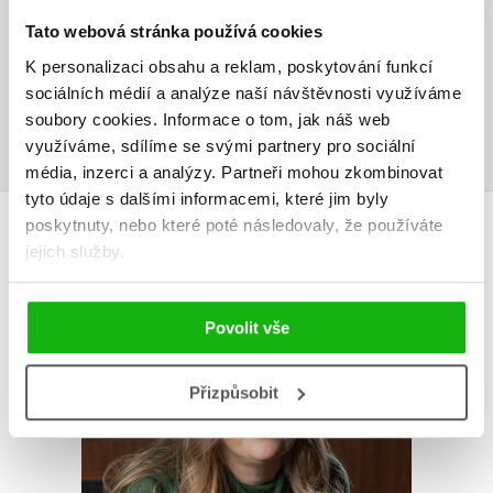
Vaše hodnocení
Tato webová stránka používá cookies
K personalizaci obsahu a reklam, poskytování funkcí
Uživatelskou recenzi mohou vkládat pouze registrovaní uživatelé
sociálních médií a analýze naší návštěvnosti využíváme
soubory cookies.
Informace o tom, jak náš web
Přihlásit
využíváme, sdílíme se svými partnery pro sociální
média, inzerci a analýzy.
Partneři mohou zkombinovat
tyto údaje s dalšími informacemi, které jim byly
AUTOR KNIHY
poskytnuty, nebo které poté následovaly, že používáte
jejich služby.
Povolit vše
Přizpůsobit