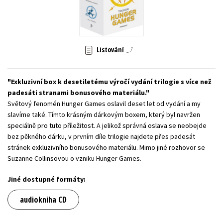
Young adult (SK)
Zahraniční literatura
Zdraví a životní styl
Všechny tituly
Listování
Exkluzivní box k desetiletému výročí vydání trilogie s více než
padesáti stranami bonusového materiálu.
Světový fenomén Hunger Games oslavil deset let od vydání a my
slavíme také. Tímto krásným dárkovým boxem, který byl navržen
speciálně pro tuto příležitost. A jelikož správná oslava se neobejde
bez pěkného dárku, v prvním díle trilogie najdete přes padesát
stránek exkluzivního bonusového materiálu. Mimo jiné rozhovor se
Suzanne Collinsovou o vzniku Hunger Games.
Jiné dostupné formáty:
audiokniha CD