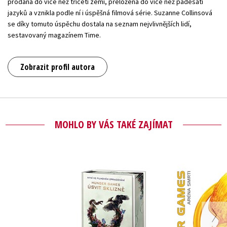
prodána do více než třiceti zemí, přeložena do více než padesáti
jazyků a vznikla podle ní i úspěšná filmová série. Suzanne Collinsová
se díky tomuto úspěchu dostala na seznam nejvlivnějších lidí,
sestavovaný magazínem Time.
Zobrazit profil autora
MOHLO BY VÁS TAKÉ ZAJÍMAT
Úsvit sklizně
HUNGER G
(filmové vydání)
Aréna s
(speciální
Suzanne Collinsová
Suzanne Co