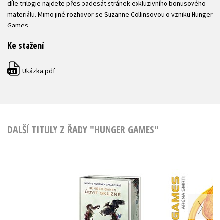
díle trilogie najdete přes padesát stránek exkluzivního bonusového
materiálu. Mimo jiné rozhovor se Suzanne Collinsovou o vzniku Hunger
Games.
Ke stažení
Ukázka.pdf
PDF
DALŠÍ TITULY Z ŘADY "HUNGER GAMES"
Úsvit sklizně
HUNGER G
(filmové vydání)
Aréna s
(speciální
Suzanne Collinsová
Suzanne Co