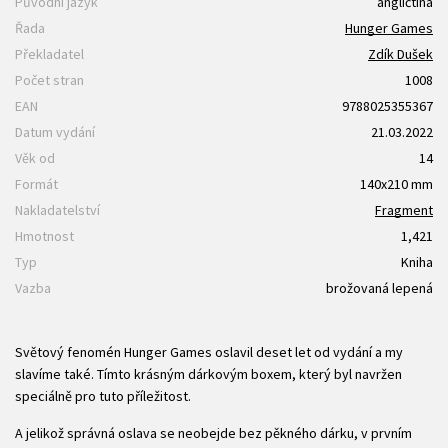
Původní jazyk
angličtina
Řada
Hunger Games
Překladatel
Zdík Dušek
Počet stran
1008
EAN
9788025355367
Datum vydání
21.03.2022
Věk od
14
Formát
140x210 mm
Nakladatelství
Fragment
Hmotnost
1,421
Typ
Kniha
Vazba
brožovaná lepená
Světový fenomén Hunger Games oslavil deset let od vydání a my
slavíme také. Tímto krásným dárkovým boxem, který byl navržen
speciálně pro tuto příležitost.
A jelikož správná oslava se neobejde bez pěkného dárku, v prvním