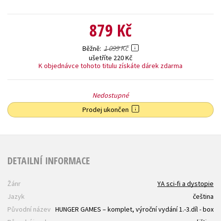
879 Kč
1 099 Kč
Běžně
ušetříte 220 Kč
K objednávce tohoto titulu získáte dárek zdarma
Nedostupné
Prodej ukončen
DETAILNÍ INFORMACE
Žánr
YA sci-fi a dystopie
Jazyk
čeština
Původní název
HUNGER GAMES – komplet, výroční vydání 1.-3.díl - box