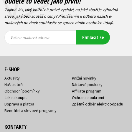
Budete to vědět jako první!
Zajímá Vás, jaký knižní hit právě vychází, na jaké zboží je výhodná
sleva, jaká běží soutěž o ceny? Přihlášením k odběru našich e-
mailových novinek
souhlasíte se zpracováním osobních údajů
.
Vaše e-
Vaše e-
Přihlásit se
mailová
mailová
Vaše e-mailová adresa
adresa
adresa
E-SHOP
Aktuality
Knižní novinky
Naši autoři
Dárkové poukazy
Obchodní podmínky
Affiliate program
Jak nakoupit
Ochrana soukromí
Doprava a platba
Zpětný odběr elektroodpadu
Benefitní a slevové programy
KONTAKTY