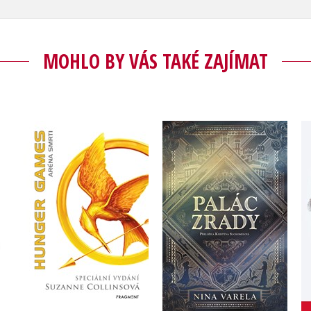
MOHLO BY VÁS TAKÉ ZAJÍMAT
HUNGER GAMES -
vé
Palác zrady
Aréna smrti (speciální
vydání)
Nina Varela
Suzanne Collinsová
Do košíku
Do košíku
375 Kč
469 Kč
359 Kč
449 Kč