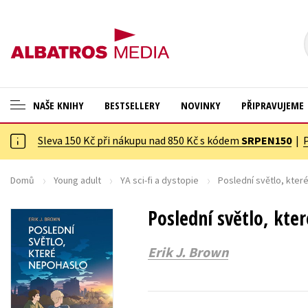
NAŠE KNIHY
BESTSELLERY
NOVINKY
PŘIPRAVUJEME
Sleva 150 Kč při nákupu nad 850 Kč s kódem
SRPEN150
|
ANGLICKÉ KNIHY -20 %
Cestování
VÝPRODEJ -70 %
Dárkové publikace
Domů
Young adult
YA sci-fi a dystopie
Poslední světlo, kter
KNIHY S DÁRKEM
Dárkové zboží
Poslední světlo, kte
ASTERIX S DÁRKEM
Digitální fotografie
Erik J. Brown
🎁DÁRKOVÉ PUBLIKACE
Esoterika a duchovní svět
✉️ DÁRKOVÉ POUKAZY
Historie a military
Hobby