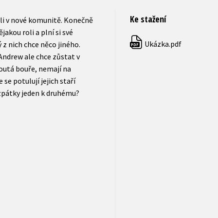
Ke stažení
ili v nové komunitě. Konečně
jakou roli a plní si své
Ukázka.pdf
 z nich chce něco jiného.
PDF
 Andrew ale chce zůstat v
outá bouře, nemají na
se potulují jejich staří
 zpátky jeden k druhému?