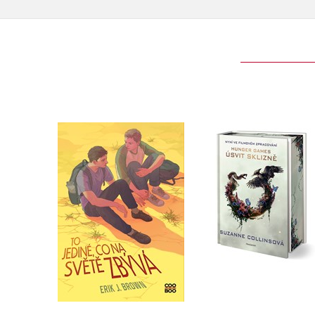
To jediné, co na světě
Úsvit sklizně (filmo
zbývá
vydání)
Erik J. Brown
Suzanne Collinsová
Do košíku
Do košíku
319 Kč
479 Kč
399 Kč
599 Kč