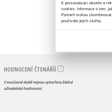
K personalizaci obsahu a re
cookies.
Informace o tom, ja
Partneři mohou zkombinovat t
používáte jejich služby.
HODNOCENÍ ČTENÁŘŮ
V současné době nejsou vytvořena žádná
uživatelská hodnocení.