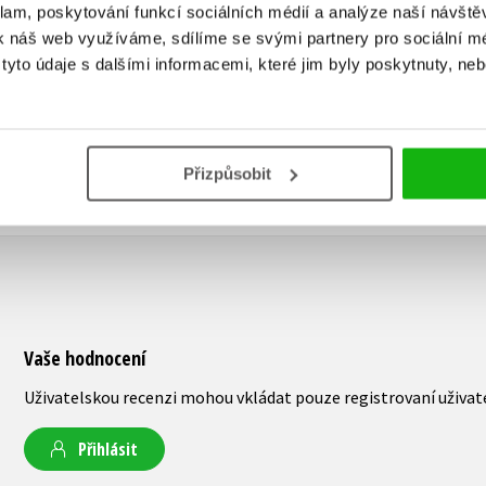
klam, poskytování funkcí sociálních médií a analýze naší návšt
319 Kč
k náš web využíváme, sdílíme se svými partnery pro sociální méd
399 Kč
yto údaje s dalšími informacemi, které jim byly poskytnuty, neb
Přizpůsobit
Vaše hodnocení
Uživatelskou recenzi mohou vkládat pouze registrovaní uživat
Přihlásit