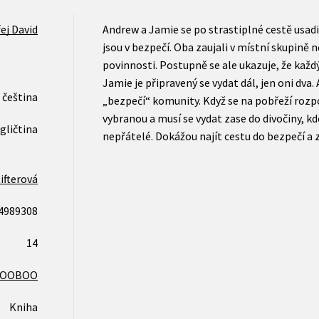
ej David
Andrew a Jamie se po strastiplné cestě usad
jsou v bezpečí. Oba zaujali v místní skupině ně
povinnosti. Postupně se ale ukazuje, že každý
Jamie je připravený se vydat dál, jen oni dva.
čeština
„bezpečí“ komunity. Když se na pobřeží rozp
vybranou a musí se vydat zase do divočiny, kde 
gličtina
nepřátelé. Dokážou najít cestu do bezpečí a
ifterová
4989308
14
COOBOO
Kniha