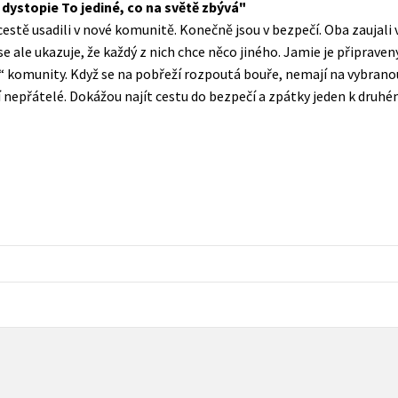
ystopie To jediné, co na světě zbývá
Populárně - naučná pro dospělé
estě usadili v nové komunitě. Konečně jsou v bezpečí. Oba zaujali 
Young adult (SK)
Populárně - naučné pro děti
se ale ukazuje, že každý z nich chce něco jiného. Jamie je připravený 
Zahraniční literatura
“ komunity. Když se na pobřeží rozpoutá bouře, nemají na vybranou
Předškoláci
aří nepřátelé. Dokážou najít cestu do bezpečí a zpátky jeden k druh
Zdraví a životní styl
Příroda a zahrada
šechny tituly