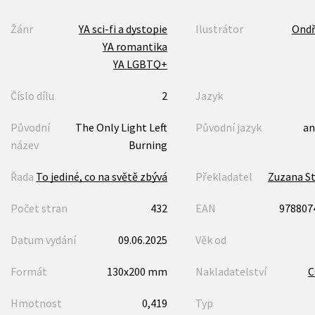
Žánr
YA sci-fi a dystopie
Ilustrátor
Ondř
YA romantika
YA LGBTQ+
Číslo dílu
2
Jazyk
Původní
The Only Light Left
Původní jazyk
an
název
Burning
Řada
To jediné, co na světě zbývá
Překladatel
Zuzana St
Počet stran
432
EAN
978807
Datum vydání
09.06.2025
Věk od
Formát
130x200 mm
Nakladatelství
Hmotnost
0,419
Typ