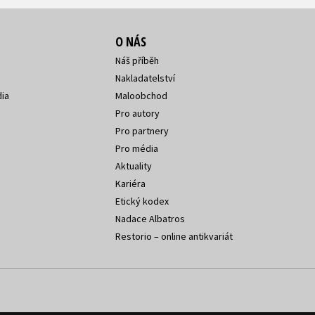
O NÁS
Náš příběh
Nakladatelství
ia
Maloobchod
Pro autory
Pro partnery
Pro média
Aktuality
Kariéra
Etický kodex
Nadace Albatros
Restorio – online antikvariát