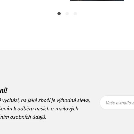
ní!
Vaše e-
Vaše e-
ě vychází, na jaké zboží je výhodná sleva,
mailová
mailová
Vaše e-mailov
adresa
adresa
ášením k odběru našich e-mailových
áním osobních údajů
.