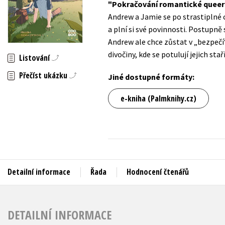
Pokračování romantické queer d
Auto - moto
Andrew a Jamie se po strastiplné c
Jazyky
Beletrie pro děti
a plní si své povinnosti. Postupně 
Kalendáře
Andrew ale chce zůstat v „bezpečí
Beletrie pro dospělé
divočiny, kde se potulují jejich st
Kariéra a osobní rozvoj
Listování
Byznys a ekonomie
Přečíst ukázku
Komiks
Jiné dostupné formáty:
e-kniha (Palmknihy.cz)
V
Detailní informace
Řada
Hodnocení čtenářů
DETAILNÍ INFORMACE