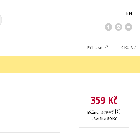
EN
Přihlásit
0 Kč
359 Kč
449 Kč
Běžně
ušetříte 90 Kč