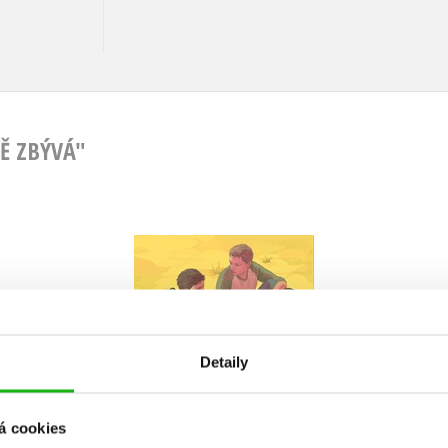
TĚ ZBÝVÁ"
To jediné, co na světě
zbývá
Erik J. Brown
Detaily
á cookies
Do košíku