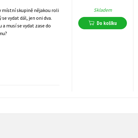
Skladem
v místní skupině nějakou roli
se vydat dál, jen oni dva.
Do košíku
 a musí se vydat zase do
ému?
359
Kč
s DPH