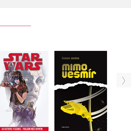
Star Wars – Katastrofa
v káznici – Poslední
Mimo vesmír
mezi rovnými
Šimon Minka
Kolektiv
Do košíku
Do košíku
303 Kč
379 Kč
559 Kč
699 Kč