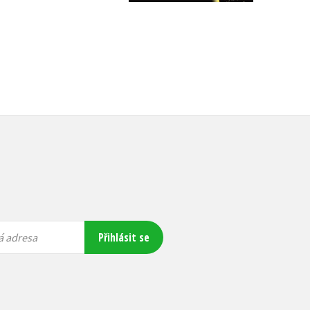
Přihlásit se
á adresa