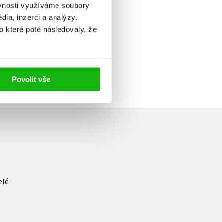
ěvnosti využíváme soubory
ia, inzerci a analýzy.
o které poté následovaly, že
Povolit vše
elé