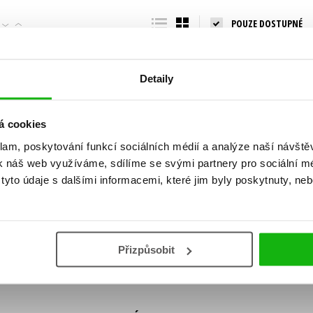
Populárně - naučná pro dospělé
POUZE DOSTUPNÉ
Young adult (SK)
Populárně - naučné pro děti
Zahraniční literatura
Předškoláci
Zdraví a životní styl
Detaily
Příroda a zahrada
á cookies
klam, poskytování funkcí sociálních médií a analýze naší návšt
šechny tituly
k náš web využíváme, sdílíme se svými partnery pro sociální méd
ní!
yto údaje s dalšími informacemi, které jim byly poskytnuty, neb
Vaše e-
Vaše e-
ě vychází, na jaké zboží je výhodná sleva,
mailová
mailová
Vaše e-mailov
adresa
adresa
ášením k odběru našich e-mailových
áním osobních údajů
.
Přizpůsobit