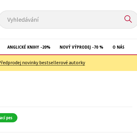
Vyhledávání
ANGLICKÉ KNIHY -20%
NOVÝ VÝPRODEJ -70 %
O NÁS
Předprodej novinky bestsellerové autorky
Přírodní vědy
Křížovky
Společnost, politika
Kuchařky
Technika a věda
New Adult
Učebnice
Ostatní
Umění a kultura
Počítače
ací pes
Výchova a pedagogika
Poezie
Young adult