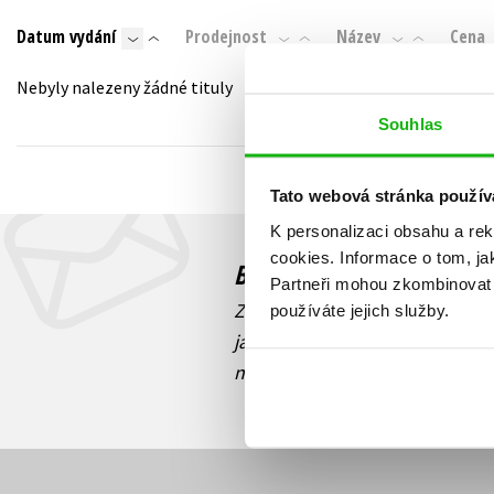
Auto - moto
Datum vydání
Prodejnost
Název
Cena
Jazyky
Beletrie pro děti
Kalendáře
Nebyly nalezeny žádné tituly
Beletrie pro dospělé
Kariéra a osobní rozvoj
Souhlas
Byznys a ekonomie
Komiks
Tato webová stránka použív
K personalizaci obsahu a re
V
cookies.
Informace o tom, ja
Budete to vědět jako prv
Partneři mohou zkombinovat t
Zajímá Vás, jaký knižní hit práv
používáte jejich služby.
jaká běží soutěž o ceny? Přihl
novinek
souhlasíte se zpracov