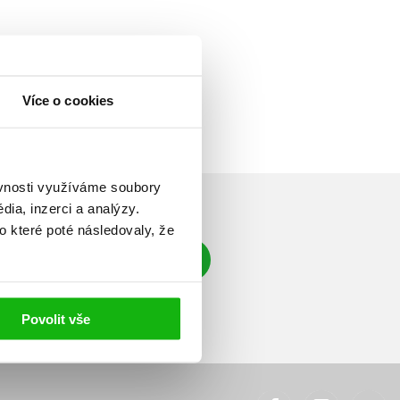
Více o cookies
ěvnosti využíváme soubory
ia, inzerci a analýzy.
o které poté následovaly, že
Přihlásit se
á adresa
Povolit vše