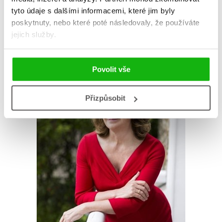
tyto údaje s dalšími informacemi, které jim byly
AUTOR KNIHY
poskytnuty, nebo které poté následovaly, že používáte
jejich služby.
Povolit vše
Přizpůsobit