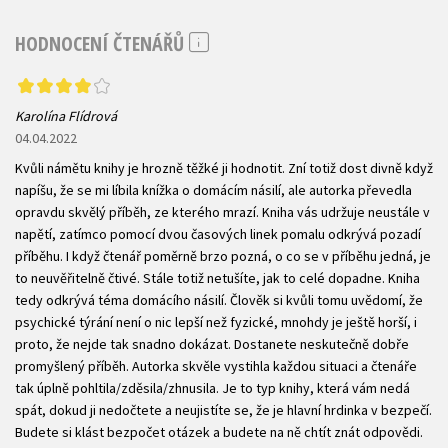
HODNOCENÍ ČTENÁŘŮ
Karolína Flídrová
04.04.2022
Kvůli námětu knihy je hrozně těžké ji hodnotit. Zní totiž dost divně když
napíšu, že se mi líbila knížka o domácím násilí, ale autorka převedla
opravdu skvělý příběh, ze kterého mrazí. Kniha vás udržuje neustále v
napětí, zatímco pomocí dvou časových linek pomalu odkrývá pozadí
příběhu. I když čtenář poměrně brzo pozná, o co se v příběhu jedná, je
to neuvěřitelně čtivé. Stále totiž netušíte, jak to celé dopadne. Kniha
tedy odkrývá téma domácího násilí. Člověk si kvůli tomu uvědomí, že
psychické týrání není o nic lepší než fyzické, mnohdy je ještě horší, i
proto, že nejde tak snadno dokázat. Dostanete neskutečně dobře
promyšlený příběh. Autorka skvěle vystihla každou situaci a čtenáře
tak úplně pohltila/zděsila/zhnusila. Je to typ knihy, která vám nedá
spát, dokud ji nedočtete a neujistíte se, že je hlavní hrdinka v bezpečí.
Budete si klást bezpočet otázek a budete na ně chtít znát odpovědi.