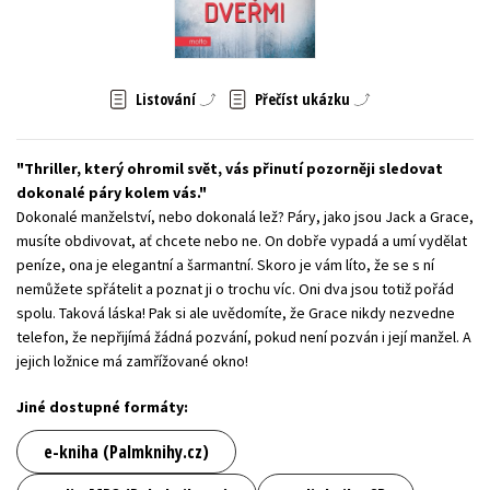
Young adult (SK)
Zahraniční literatura
Zdraví a životní styl
Všechny tituly
Listování
Přečíst ukázku
Thriller, který ohromil svět, vás přinutí pozorněji sledovat
dokonalé páry kolem vás.
Dokonalé manželství, nebo dokonalá lež? Páry, jako jsou Jack a Grace,
musíte obdivovat, ať chcete nebo ne. On dobře vypadá a umí vydělat
peníze, ona je elegantní a šarmantní. Skoro je vám líto, že se s ní
nemůžete spřátelit a poznat ji o trochu víc. Oni dva jsou totiž pořád
spolu. Taková láska! Pak si ale uvědomíte, že Grace nikdy nezvedne
telefon, že nepřijímá žádná pozvání, pokud není pozván i její manžel. A
jejich ložnice má zamřížované okno!
Jiné dostupné formáty:
e-kniha (Palmknihy.cz)