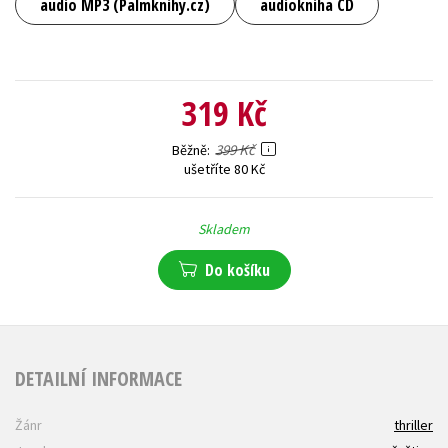
audio MP3 (Palmknihy.cz)
audiokniha CD
319 Kč
399 Kč
Běžně
ušetříte 80 Kč
Skladem
Do košíku
DETAILNÍ INFORMACE
Žánr
thriller