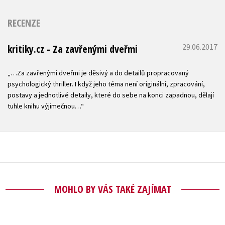
RECENZE
29.06.2017
kritiky.cz - Za zavřenými dveřmi
„…Za zavřenými dveřmi je děsivý a do detailů propracovaný
psychologický thriller. I když jeho téma není originální, zpracování,
postavy a jednotlivé detaily, které do sebe na konci zapadnou, dělají
tuhle knihu výjimečnou…“
MOHLO BY VÁS TAKÉ ZAJÍMAT