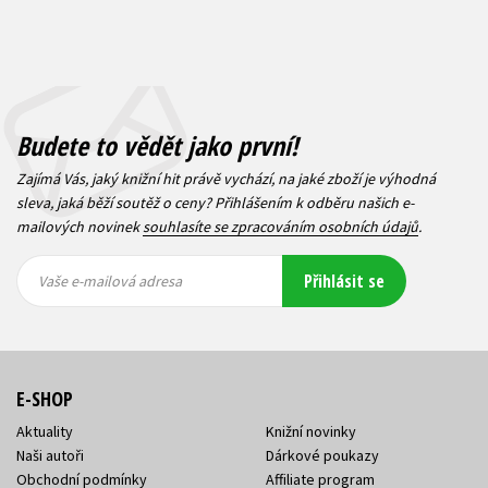
Budete to vědět jako první!
Zajímá Vás, jaký knižní hit právě vychází, na jaké zboží je výhodná
sleva, jaká běží soutěž o ceny? Přihlášením k odběru našich e-
mailových novinek
souhlasíte se zpracováním osobních údajů
.
Vaše e-
Vaše e-
Přihlásit se
mailová
mailová
Vaše e-mailová adresa
adresa
adresa
E-SHOP
Aktuality
Knižní novinky
Naši autoři
Dárkové poukazy
Obchodní podmínky
Affiliate program