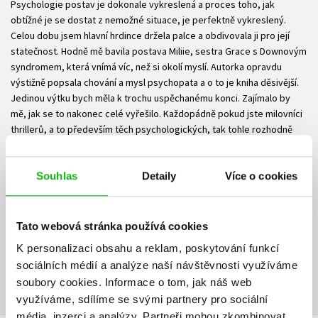
Psychologie postav je dokonale vykreslená a proces toho, jak
obtížné je se dostat z nemožné situace, je perfektně vykreslený.
Celou dobu jsem hlavní hrdince držela palce a obdivovala ji pro její
statečnost. Hodně mě bavila postava Miliie, sestra Grace s Downovým
syndromem, která vnímá víc, než si okolí myslí. Autorka opravdu
výstižně popsala chování a mysl psychopata a o to je kniha děsivější.
Jedinou výtku bych měla k trochu uspěchanému konci. Zajímalo by
mě, jak se to nakonec celé vyřešilo. Každopádně pokud jste milovníci
thrillerů, a to především těch psychologických, tak tohle rozhodně
potřebujete. Knihu jsem četla v rámci spolupráce s Albatrosmedia,
děkuji😊 Můj knižní instagram je @strana394.
Souhlas
Detaily
Více o cookies
Vaše hodnocení
Tato webová stránka používá cookies
Uživatelskou recenzi mohou vkládat pouze registrovaní uživatelé
K personalizaci obsahu a reklam, poskytování funkcí
sociálních médií a analýze naší návštěvnosti využíváme
Přihlásit
soubory cookies.
Informace o tom, jak náš web
využíváme, sdílíme se svými partnery pro sociální
média, inzerci a analýzy.
Partneři mohou zkombinovat