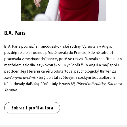
B.A. Paris
B. A. Paris pochází z francouzsko-irské rodiny. Vyrůstala v Anglii,
později se ale s rodinou přestěhovala do Francie, kde několik let
pracovala v mezinárodní bance, poté se rekvalifikovala na učitelku a s
manželem založila jazykovou školu. Nyní opět žijí v Anglii a mají spolu
pět dcer. Její literární kariéru odstartoval psychologický thriller
Za
zavřenými dveřmi
, který se stal světovým i českým bestsellerem.
Následovaly další úspěšné tituly
V pasti lží
,
Přiveď mě zpátky
,
Dilema
a
Terapie
.
Zobrazit profil autora