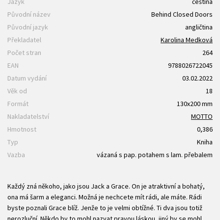
Jazyk
čeština
Původní název
Behind Closed Doors
Původní jazyk
angličtina
Překladatel
Karolina Medková
Počet stran
264
EAN
9788026722045
Datum vydání
03.02.2022
Věk od
18
Formát
130x200 mm
Nakladatelství
MOTTO
Hmotnost
0,386
Typ
Kniha
Vazba
vázaná s pap. potahem s lam. přebalem
Každý zná někoho, jako jsou Jack a Grace. On je atraktivní a bohatý,
ona má šarm a eleganci. Možná je nechcete mít rádi, ale máte. Rádi
byste poznali Grace blíž. Jenže to je velmi obtížné. Ti dva jsou totiž
nerozluční. Někdo by to mohl nazvat pravou láskou, jiný by se mohl