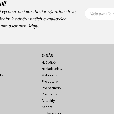
ní!
Vaše e-
Vaše e-
ě vychází, na jaké zboží je výhodná sleva,
mailová
mailová
Vaše e-mailov
adresa
adresa
ášením k odběru našich e-mailových
áním osobních údajů
.
O NÁS
Náš příběh
Nakladatelství
ia
Maloobchod
Pro autory
Pro partnery
Pro média
Aktuality
Kariéra
Etický kodex