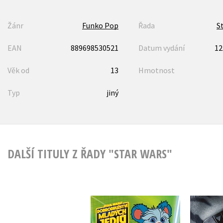
Žánr
Funko Pop
Řada
S
EAN
889698530521
Datum vydání
12
Věk od
13
Hmotnost
Typ
jiný
DALŠÍ TITULY Z ŘADY "STAR WARS"
Star Wars -
Dobrodružství mladých
Star