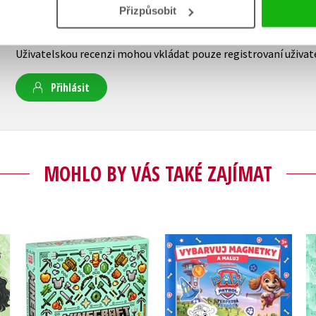
Přizpůsobit
Vaše hodnocení
Uživatelskou recenzi mohou vkládat pouze registrovaní uživat
Přihlásit
MOHLO BY VÁS TAKÉ ZAJÍMAT
Tlapková patrola -
Minecraft - Dárková
Vybarvuj magnetky
kolekce pro přežití
Kolektiv
Kolektiv