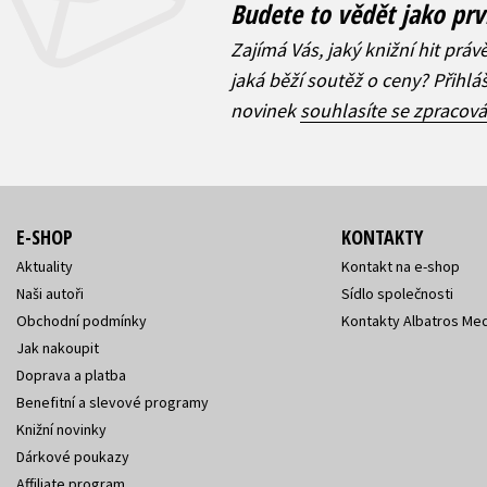
Budete to vědět jako prv
Zajímá Vás, jaký knižní hit práv
jaká běží soutěž o ceny? Přihl
novinek
souhlasíte se zpracov
E-SHOP
KONTAKTY
Aktuality
Kontakt na e-shop
Naši autoři
Sídlo společnosti
Obchodní podmínky
Kontakty Albatros Med
Jak nakoupit
Doprava a platba
Benefitní a slevové programy
Knižní novinky
Dárkové poukazy
Affiliate program