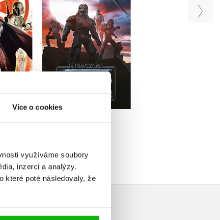
iv
S. T. Bende
Kolektiv
Do košíku
u
Do košíku
239 Kč
299 Kč
159 Kč
59 Kč
199 Kč
Více o cookies
ěvnosti využíváme soubory
ia, inzerci a analýzy.
o které poté následovaly, že