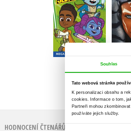
Jediů - Mega
omalovánky a aktivity
Kolektiv
Do košíku
2
143 Kč
179 Kč
Souhlas
Tato webová stránka použív
K personalizaci obsahu a re
cookies.
Informace o tom, ja
Partneři mohou zkombinovat t
používáte jejich služby.
HODNOCENÍ ČTENÁŘŮ