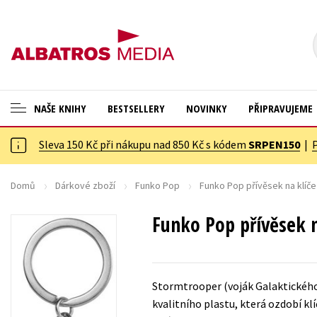
NAŠE KNIHY
BESTSELLERY
NOVINKY
PŘIPRAVUJEME
Sleva 150 Kč při nákupu nad 850 Kč s kódem
SRPEN150
|
ANGLICKÉ KNIHY -20 %
Cestování
VÝPRODEJ -70 %
Dárkové publikace
Domů
Dárkové zboží
Funko Pop
Funko Pop přívěsek na klíče
KNIHY S DÁRKEM
Dárkové zboží
Funko Pop přívěsek n
ASTERIX S DÁRKEM
Digitální fotografie
🎁DÁRKOVÉ PUBLIKACE
Esoterika a duchovní svět
Stormtrooper (voják Galaktického 
✉️ DÁRKOVÉ POUKAZY
Historie a military
kvalitního plastu, která ozdobí kl
Hobby