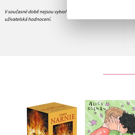
V současné době nejsou vytvořena žádná
uživatelská hodnocení.
NARNIE – komplet
Srdcerváči 6
1.-7.díl – box
Alice Oseman
C. S. Lewis