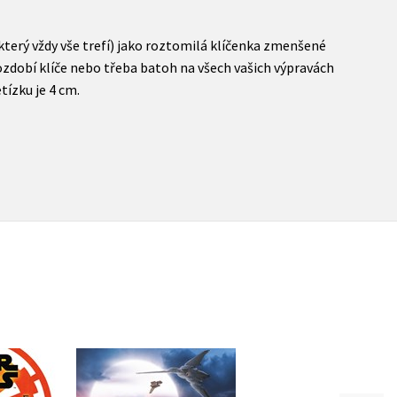
terý vždy vše trefí) jako roztomilá klíčenka zmenšené
ozdobí klíče nebo třeba batoh na všech vašich výpravách
tízku je 4 cm.
Star Wars -
 - Mega
Star Wars - Vadná
Dobrodružství mlad
ánky
várka
Jediů – Začínáme čí