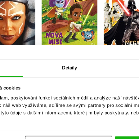
Kolekt
S. T. Bende
Kolektiv
Do košíku
Do košík
Do košíku
39 Kč
299 Kč
127 Kč
199 Kč
1
249 Kč
Detaily
á cookies
klam, poskytování funkcí sociálních médií a analýze naší návšt
k náš web využíváme, sdílíme se svými partnery pro sociální méd
yto údaje s dalšími informacemi, které jim byly poskytnuty, neb