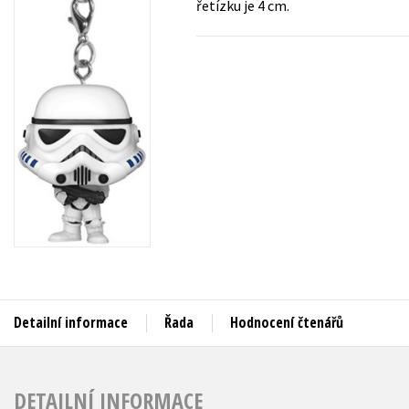
řetízku je 4 cm.
Auto - moto
Jazyky
Beletrie pro děti
Kalendáře
Beletrie pro dospělé
Kariéra a osobní rozvoj
Byznys a ekonomie
Komiks
V
Detailní informace
Řada
Hodnocení čtenářů
DETAILNÍ INFORMACE