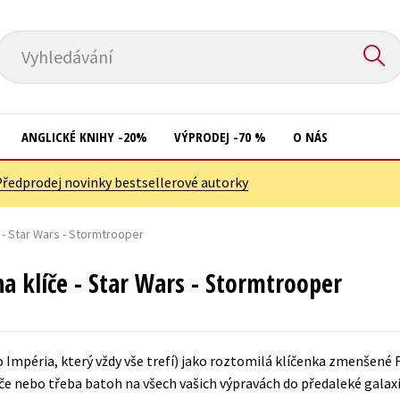
Vyhledávání
ANGLICKÉ KNIHY -20%
VÝPRODEJ -70 %
O NÁS
Předprodej novinky bestsellerové autorky
Přírodní vědy
Křížovky
Společnost, politika
 - Star Wars - Stormtrooper
Kuchařky
Technika a věda
New Adult
a klíče - Star Wars - Stormtrooper
Učebnice
Ostatní
Umění a kultura
Počítače
Impéria, který vždy vše trefí) jako roztomilá klíčenka zmenšené 
Výchova a pedagogika
Poezie
íče nebo třeba batoh na všech vašich výpravách do předaleké galaxi
Young adult