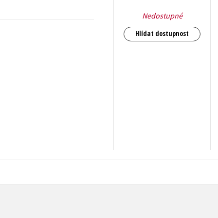
Nedostupné
Hlídat dostupnost
199
Kč
s DPH