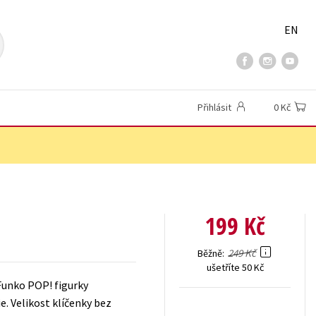
EN
Přihlásit
0 Kč
199 Kč
249 Kč
Běžně
ušetříte 50 Kč
Funko POP! figurky
e. Velikost klíčenky bez