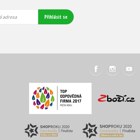
Přihlásit se
á adresa