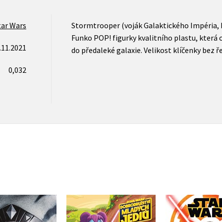
tar Wars
Stormtrooper (voják Galaktického Impéria, k
Funko POP! figurky kvalitního plastu, která 
.11.2021
do předaleké galaxie. Velikost klíčenky bez ře
0,032
Star Wars -
Star Wars
Dobrodružství mladých
omalov
 Wars - Ahsoka
Jediů - Nová mise