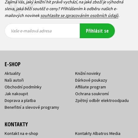
Zajímá Vás, jaký knižní hit právě vychází, na jaké zboží je výhodná
sleva, jaká běží soutěž o ceny? Přihlášením k odběru našich e-
mailových novinek
souhlasíte se zpracováním osobních údajů
.
Vaše e-
Vaše e-
Přihlásit se
mailová
mailová
Vaše e-mailová adresa
adresa
adresa
E-SHOP
Aktuality
Knižní novinky
Naši autoři
Dárkové poukazy
Obchodní podmínky
Affiliate program
Jak nakoupit
Ochrana soukromí
Doprava a platba
Zpětný odběr elektroodpadu
Benefitní a slevové programy
KONTAKTY
Kontakt na e-shop
Kontakty Albatros Media