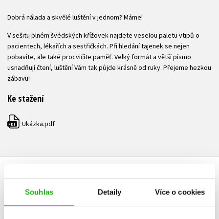
Dobrá nálada a skvělé luštění v jednom? Máme!
V sešitu plném švédských křížovek najdete veselou paletu vtipů o
pacientech, lékařích a sestřičkách. Při hledání tajenek se nejen
pobavíte, ale také procvičíte paměť. Velký formát a větší písmo
usnadňují čtení, luštění Vám tak půjde krásně od ruky. Přejeme hezkou
zábavu!
Ke stažení
Ukázka.pdf
PDF
HODNOCENÍ ČTENÁŘŮ
Souhlas
Detaily
Více o cookies
V současné době nejsou vytvořena žádná uživatelská hodnocení.