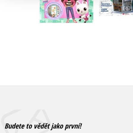
Do košíku
Do košík
183 Kč
319 Kč
229 Kč
3
Budete to vědět jako první!