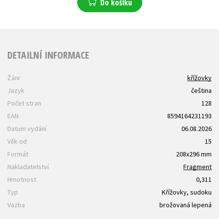
Do košíku
DETAILNÍ INFORMACE
Žánr
křížovky
Jazyk
čeština
Počet stran
128
EAN
8594164231193
Datum vydání
06.08.2026
Věk od
15
Formát
208x296 mm
Nakladatelství
Fragment
Hmotnost
0,311
Typ
Křížovky, sudoku
Vazba
brožovaná lepená