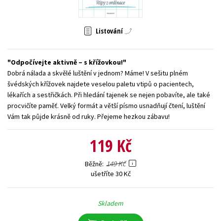
Young adult (SK)
Zahraniční literatura
Zdraví a životní styl
Listování
Všechny tituly
Odpočívejte aktivně – s křížovkou!
Dobrá nálada a skvělé luštění v jednom? Máme! V sešitu plném
švédských křížovek najdete veselou paletu vtipů o pacientech,
lékařích a sestřičkách. Při hledání tajenek se nejen pobavíte, ale také
procvičíte paměť. Velký formát a větší písmo usnadňují čtení, luštění
Vám tak půjde krásně od ruky. Přejeme hezkou zábavu!
119 Kč
149 Kč
Běžně
ušetříte 30 Kč
Skladem