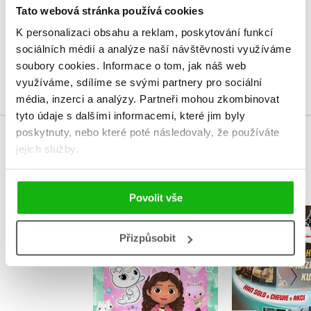
Tato webová stránka používá cookies
Vaše hodnocení
K personalizaci obsahu a reklam, poskytování funkcí
Uživatelskou recenzi mohou vkládat pouze registrovaní uživatelé
sociálních médií a analýze naší návštěvnosti využíváme
soubory cookies.
Informace o tom, jak náš web
Přihlásit
využíváme, sdílíme se svými partnery pro sociální
média, inzerci a analýzy.
Partneři mohou zkombinovat
tyto údaje s dalšími informacemi, které jim byly
poskytnuty, nebo které poté následovaly, že používáte
MOHLO BY VÁS TAKÉ ZAJÍMAT
jejich služby.
Povolit vše
Gábinin kouzelný
LEGO® Sta
domek - Vybarvuj
Han Solo a 
Přizpůsobit
magnetky
akc
Kolektiv
Kolekt