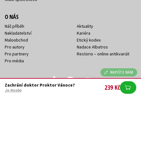
O NÁS
Náš příběh
Aktuality
Nakladatelství
Kariéra
Maloobchod
Etický kodex
Pro autory
Nadace Albatros
Pro partnery
Restorio – online antikvariát
Pro média
NAPIŠTE NÁM
Zachrání doktor Proktor Vánoce?
239 Kč
Jo Nesbo