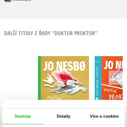
DALŠÍ TITULY Z ŘADY "DOKTOR PROKTOR"
Doktor Pr
Doktor Proktor a
konec s
velká loupež zlata
Možná..
(4)
Jo Ne
Jo Nesbo
Souhlas
Detaily
Více o cookies
Do košíku
Do košík
279 Kč