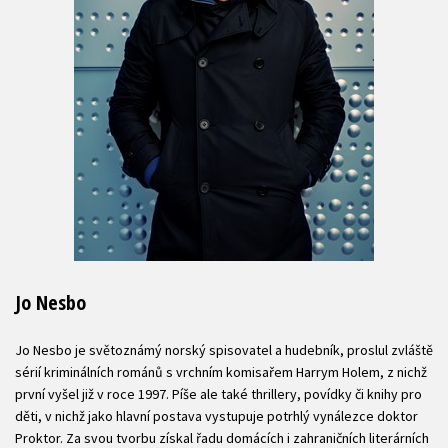
Jo Nesbo
Jo Nesbo je světoznámý norský spisovatel a hudebník, proslul zvláště
sérií kriminálních románů s vrchním komisařem Harrym Holem, z nichž
první vyšel již v roce 1997. Píše ale také thrillery, povídky či knihy pro
děti, v nichž jako hlavní postava vystupuje potrhlý vynálezce doktor
Proktor. Za svou tvorbu získal řadu domácích i zahraničních literárních