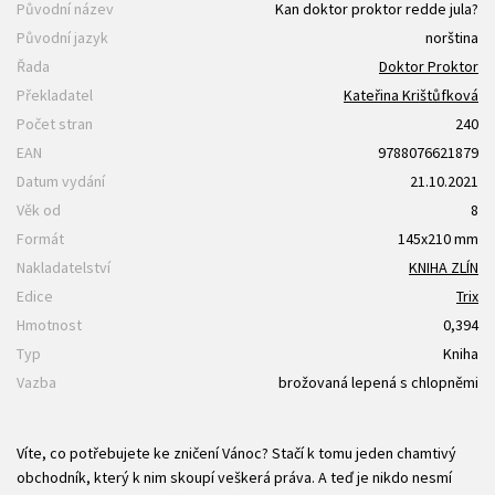
Původní název
Kan doktor proktor redde jula?
Původní jazyk
norština
Řada
Doktor Proktor
Překladatel
Kateřina Krištůfková
Počet stran
240
EAN
9788076621879
Datum vydání
21.10.2021
Věk od
8
Formát
145x210 mm
Nakladatelství
KNIHA ZLÍN
Edice
Trix
Hmotnost
0,394
Typ
Kniha
Vazba
brožovaná lepená s chlopněmi
Víte, co potřebujete ke zničení Vánoc? Stačí k tomu jeden chamtivý
obchodník, který k nim skoupí veškerá práva. A teď je nikdo nesmí