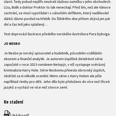
slavit. Tedy pokud nejdřív neutratí slušnou sumičku v jeho obchodech.
Líza, Bulík a doktor Proktor to tak nenechají. Před tím, než ale Vánoce
zachrání, se musí vypořádat i s vánočním skřítkem, který nadělování
dárků dávno pověsil na hřebík. Do Štědrého dne přitom zbývá jen pár
dní a čas letí jako splašený…
Text doprovází ilustrace předního norského ilustrátora Pera Dybviga.
JO NESBO
Jo Nesbo je norský spisovatel a hudebník, původním vzděláním
ekonom a finanční analytik. Je autorem úspěšné detektivní série
započaté v roce 2013 románem Netopýr, v níž vystupuje svérázný
kriminalista Harry Hole. Série Nesbomu přinesla obrovský úspěch,
obdržel za ni několik ocenění. Mimo série s Harry Holem ale píše
například i knihy pro děti. Jeho dílo bylo přeloženo do více než třiceti
jazyků a vychází ve více než stovce zemí.
Ke stažení
Ukázka.pdf
PDF