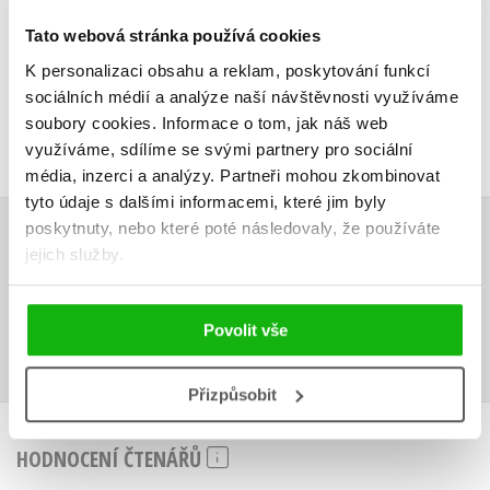
349 Kč
279 Kč
3
Tato webová stránka používá cookies
K personalizaci obsahu a reklam, poskytování funkcí
sociálních médií a analýze naší návštěvnosti využíváme
soubory cookies.
Informace o tom, jak náš web
využíváme, sdílíme se svými partnery pro sociální
média, inzerci a analýzy.
Partneři mohou zkombinovat
tyto údaje s dalšími informacemi, které jim byly
poskytnuty, nebo které poté následovaly, že používáte
AUDIO
jejich služby.
Povolit vše
Přizpůsobit
HODNOCENÍ ČTENÁŘŮ