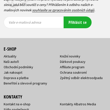
sleva, jaká běží soutěž o ceny? Přihlášením k odběru našich e-
mailových novinek
souhlasíte se zpracováním osobních údajů
.
Vaše e-
Vaše e-
Přihlásit se
mailová
mailová
Vaše e-mailová adresa
adresa
adresa
E-SHOP
Aktuality
Knižní novinky
Naši autoři
Dárkové poukazy
Obchodní podmínky
Affiliate program
Jak nakoupit
Ochrana soukromí
Doprava a platba
Zpětný odběr elektroodpadu
Benefitní a slevové programy
KONTAKTY
Kontakt na e-shop
Kontakty Albatros Media
Sídlo společnosti