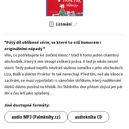
Young adult (SK)
Zahraniční literatura
Zdraví a životní styl
Všechny tituly
Listování
Pátý díl oblíbené série, ve které to srší humorem i
originálními nápady
Víte, co potřebujete ke zničení Vánoc? Stačí k tomu jeden chamtivý
obchodník, který k nim skoupí veškerá práva. A teď je nikdo nesmí
slavit. Tedy pokud nejdřív neutratí slušnou sumičku v jeho obchodech.
Líza, Bulík a doktor Proktor to tak nenechají. Před tím, než ale Vánoce
zachrání, se musí vypořádat i s vánočním skřítkem, který nadělování
dárků dávno pověsil na hřebík. Do Štědrého dne přitom zbývá jen pár
dní a čas letí jako splašený…
Jiné dostupné formáty:
audio MP3 (Palmknihy.cz)
audiokniha CD