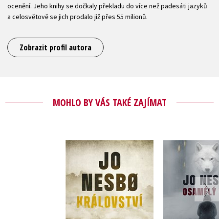
ocenění. Jeho knihy se dočkaly překladu do více než padesáti jazyků
a celosvětově se jich prodalo již přes 55 milionů.
Zobrazit profil autora
MOHLO BY VÁS TAKÉ ZAJÍMAT
Osamělý
Království
(audiok
Jo Nesbo
Jo Ne