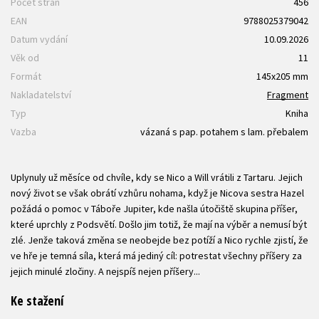
Počet stran
456
EAN
9788025379042
Datum vydání
10.09.2026
Věk od
11
Formát
145x205 mm
Nakladatelství
Fragment
Typ
Kniha
Vazba
vázaná s pap. potahem s lam. přebalem
Uplynuly už měsíce od chvíle, kdy se Nico a Will vrátili z Tartaru. Jejich
nový život se však obrátí vzhůru nohama, když je Nicova sestra Hazel
požádá o pomoc v Táboře Jupiter, kde našla útočiště skupina příšer,
které uprchly z Podsvětí. Došlo jim totiž, že mají na výběr a nemusí být
zlé. Jenže taková změna se neobejde bez potíží a Nico rychle zjistí, že
ve hře je temná síla, která má jediný cíl: potrestat všechny příšery za
jejich minulé zločiny. A nejspíš nejen příšery...
Ke stažení