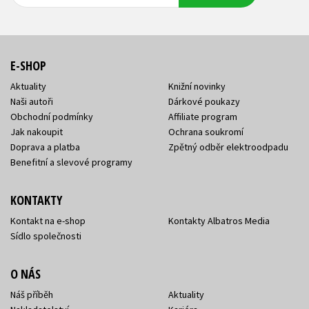
adresa
adresa
E-SHOP
Aktuality
Knižní novinky
Naši autoři
Dárkové poukazy
Obchodní podmínky
Affiliate program
Jak nakoupit
Ochrana soukromí
Doprava a platba
Zpětný odběr elektroodpadu
Benefitní a slevové programy
KONTAKTY
Kontakt na e-shop
Kontakty Albatros Media
Sídlo společnosti
O NÁS
Náš příběh
Aktuality