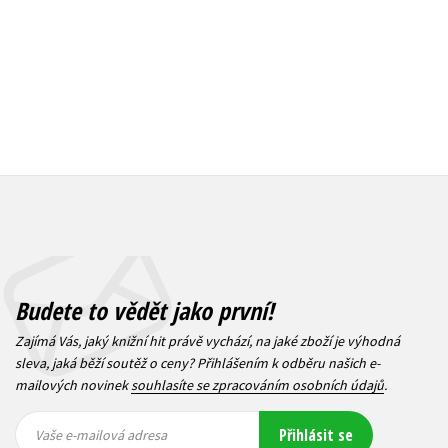
Budete to vědět jako první!
Zajímá Vás, jaký knižní hit právě vychází, na jaké zboží je výhodná
sleva, jaká běží soutěž o ceny? Přihlášením k odběru našich e-
mailových novinek
souhlasíte se zpracováním osobních údajů
.
Vaše e-
Vaše e-
Přihlásit se
mailová
mailová
Vaše e-mailová adresa