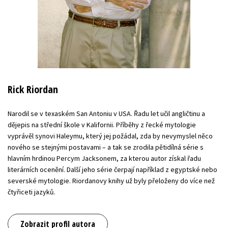
Rick Riordan
Narodil se v texaském San Antoniu v USA. Řadu let učil angličtinu a
dějepis na střední škole v Kalifornii. Příběhy z řecké mytologie
vyprávěl synovi Haleymu, který jej požádal, zda by nevymyslel něco
nového se stejnými postavami – a tak se zrodila pětidílná série s
hlavním hrdinou Percym Jacksonem, za kterou autor získal řadu
literárních ocenění. Další jeho série čerpají například z egyptské nebo
severské mytologie. Riordanovy knihy už byly přeloženy do více než
čtyřiceti jazyků.
Zobrazit profil autora