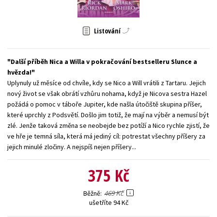
Young adult (SK)
Zahraniční literatura
Zdraví a životní styl
Listování
Všechny tituly
Další příběh Nica a Willa v pokračování bestselleru Slunce a
hvězda!
Uplynuly už měsíce od chvíle, kdy se Nico a Will vrátili z Tartaru. Jejich
nový život se však obrátí vzhůru nohama, když je Nicova sestra Hazel
požádá o pomoc v táboře Jupiter, kde našla útočiště skupina příšer,
které uprchly z Podsvětí. Došlo jim totiž, že mají na výběr a nemusí být
zlé. Jenže taková změna se neobejde bez potíží a Nico rychle zjistí, že
ve hře je temná síla, která má jediný cíl: potrestat všechny příšery za
jejich minulé zločiny. A nejspíš nejen příšery...
375 Kč
469 Kč
Běžně
ušetříte 94 Kč