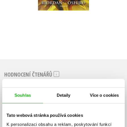
359 Kč
449 Kč
HODNOCENÍ ČTENÁŘŮ
V současné době nejsou vytvořena žádná uživatelská hodnocení.
Souhlas
Detaily
Více o cookies
Vaše hodnocení
Uživatelskou recenzi mohou vkládat pouze registrovaní uživatelé
Tato webová stránka používá cookies
K personalizaci obsahu a reklam, poskytování funkcí
Přihlásit