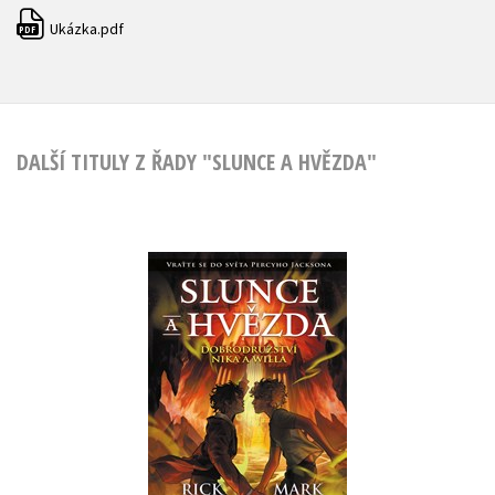
Ukázka.pdf
PDF
DALŠÍ TITULY Z ŘADY "SLUNCE A HVĚZDA"
Slunce a hvězda
Mark Oshiro
,
Rick Riordan
Do košíku