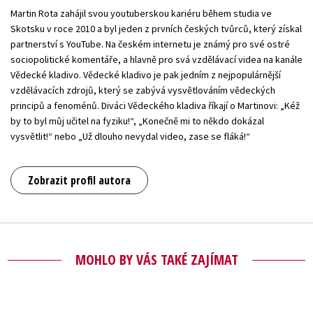
Martin Rota zahájil svou youtuberskou kariéru během studia ve
Skotsku v roce 2010 a byl jeden z prvních českých tvůrců, který získal
partnerství s YouTube. Na českém internetu je známý pro své ostré
sociopolitické komentáře, a hlavně pro svá vzdělávací videa na kanále
Vědecké kladivo. Vědecké kladivo je pak jedním z nejpopulárnější
vzdělávacích zdrojů, který se zabývá vysvětlováním vědeckých
principů a fenoménů. Diváci Vědeckého kladiva říkají o Martinovi: „Kéž
by to byl můj učitel na fyziku!“, „Konečně mi to někdo dokázal
vysvětlit!“ nebo „Už dlouho nevydal video, zase se fláká!“
Zobrazit profil autora
MOHLO BY VÁS TAKÉ ZAJÍMAT