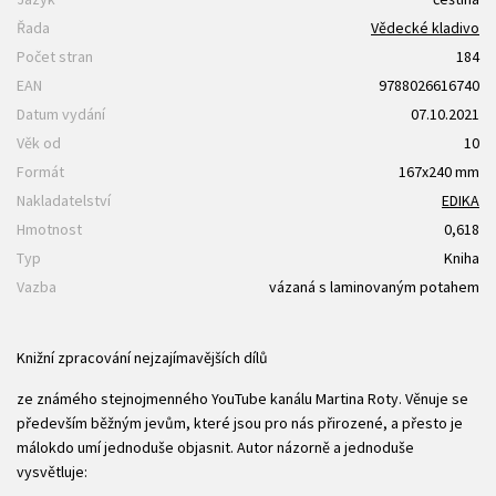
Řada
Vědecké kladivo
Počet stran
184
EAN
9788026616740
Datum vydání
07.10.2021
Věk od
10
Formát
167x240 mm
Nakladatelství
EDIKA
Hmotnost
0,618
Typ
Kniha
Vazba
vázaná s laminovaným potahem
Knižní zpracování nejzajímavějších dílů
ze známého stejnojmenného YouTube kanálu Martina Roty. Věnuje se
především běžným jevům, které jsou pro nás přirozené, a přesto je
málokdo umí jednoduše objasnit. Autor názorně a jednoduše
vysvětluje: