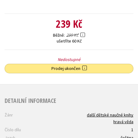
239 Kč
299 Kč
Běžně
ušetříte 60 Kč
Nedostupné
Prodej ukončen
DETAILNÍ INFORMACE
Žánr
další dětské naučné knihy
hravá věda
Číslo dílu
1
Jazyk
čeština