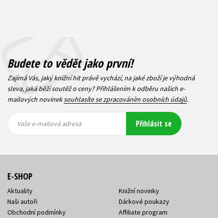
Budete to vědět jako první!
Zajímá Vás, jaký knižní hit právě vychází, na jaké zboží je výhodná
sleva, jaká běží soutěž o ceny? Přihlášením k odběru našich e-
mailových novinek
souhlasíte se zpracováním osobních údajů
.
Vaše e-
Vaše e-
Přihlásit se
mailová
mailová
Vaše e-mailová adresa
adresa
adresa
E-SHOP
Aktuality
Knižní novinky
Naši autoři
Dárkové poukazy
Obchodní podmínky
Affiliate program