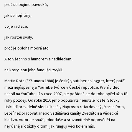
proč se bojíme pavouků,
jak se hojí rány,
co je radiace,
jak rostou svaly,
proč je obloha modrá atd.
A to všechno s humorem a nadhledem,
na který jsou jeho fanoušci zvyklí.
Martin Rota (*?7. února 1988) je český youtuber a vlogger, který patří
mezi nejúspěšnější YouTube tvůrce v České republice. První video
nahrál na YouTube už v roce 2007, ale pořádně se do toho opřel až o tři
roky později. Od roku 2010 jeho popularita neustále roste: Stovky
tisíc lidí pravidelně sledují kanály Naprosto retardovaný, Martin Rota,
Lepší než pracovat anebo vzdělávací kanály Zvědátoři a Vědecké
kladivo. Autor se snaží jednoduše a srozumitelně odpovědět na
nejrůznější otázky o tom, jak fungují věci kolem nás.