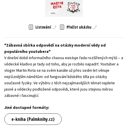
Young adult (SK)
Zahraniční literatura
Zdraví a životní styl
Všechny tituly
Listování
Přečíst ukázku
Zábavná sbírka odpovědí na otázky moderní vědy od
populárního youtubera
V dnešní době informačního chaosu existuje řada rozšířených mýtů – a
vědecké kladivo je tady od toho, aby je rozbilo napadrť. Youtuber a
vloger Martin Rota se na svém kanále už přes sedm let věnuje
nejrůznějším námětům: od fungování lidského těla po otázky
současné fyziky. Ve výběru z těch nejzajímavějších témat najdete
jasné a vědecky podložené odpovědi, které jsou stejnou měrou
zábavné i fascinující.
Jiné dostupné formáty:
e-kniha (Palmknihy.cz)