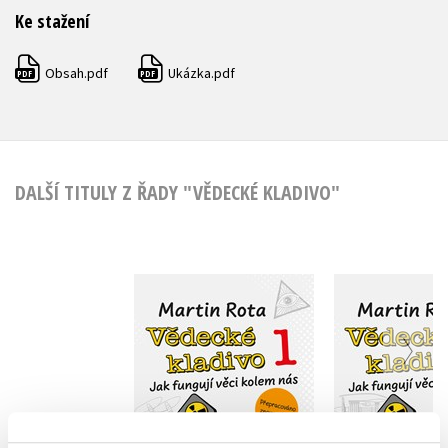
Ke stažení
Obsah.pdf
Ukázka.pdf
PDF
PDF
DALŠÍ TITULY Z ŘADY "VĚDECKÉ KLADIVO"
Vědecké kladivo
Vědecké kl
Martin Rota
Martin 