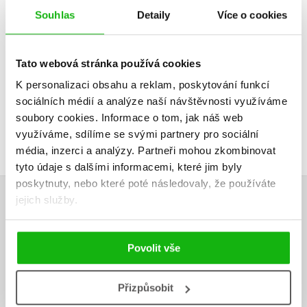
Do košík
Souhlas
Detaily
Více o cookies
Do košíku
319 Kč
3
295 Kč
369 Kč
Tato webová stránka používá cookies
K personalizaci obsahu a reklam, poskytování funkcí
sociálních médií a analýze naší návštěvnosti využíváme
soubory cookies.
Informace o tom, jak náš web
využíváme, sdílíme se svými partnery pro sociální
média, inzerci a analýzy.
Partneři mohou zkombinovat
tyto údaje s dalšími informacemi, které jim byly
poskytnuty, nebo které poté následovaly, že používáte
jejich služby.
HODNOCENÍ ČTENÁŘŮ
V současné době nejsou vytvořena žádná uživatelská hodnocení.
Povolit vše
Vaše hodnocení
Přizpůsobit
Uživatelskou recenzi mohou vkládat pouze registrovaní uživatelé