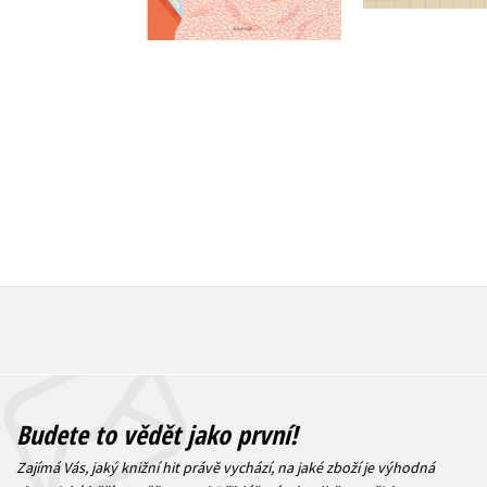
Do košík
Do košíku
239 Kč
2
215 Kč
269 Kč
Budete to vědět jako první!
Zajímá Vás, jaký knižní hit právě vychází, na jaké zboží je výhodná