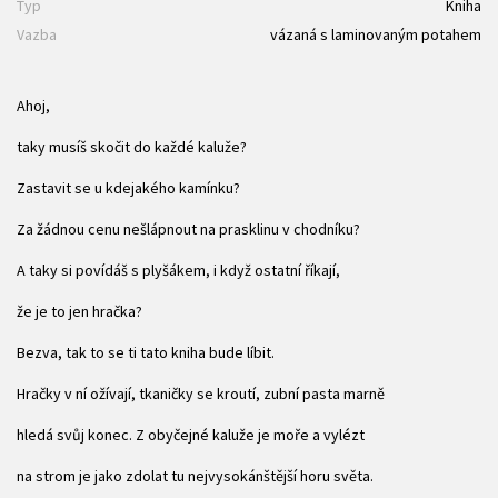
Typ
Kniha
Vazba
vázaná s laminovaným potahem
Ahoj,
taky musíš skočit do každé kaluže?
Zastavit se u kdejakého kamínku?
Za žádnou cenu nešlápnout na prasklinu v chodníku?
A taky si povídáš s plyšákem, i když ostatní říkají,
že je to jen hračka?
Bezva, tak to se ti tato kniha bude líbit.
Hračky v ní ožívají, tkaničky se kroutí, zubní pasta marně
hledá svůj konec. Z obyčejné kaluže je moře a vylézt
na strom je jako zdolat tu nejvysokánštější horu světa.