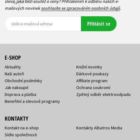
sleva, jaká běží soutěž o ceny? Přihlášením k odběru našich e-
mailových novinek
souhlasíte se zpracováním osobních údajů
.
Vaše e-
Vaše e-
Přihlásit se
mailová
mailová
Vaše e-mailová adresa
adresa
adresa
E-SHOP
Aktuality
Knižní novinky
Naši autoři
Dárkové poukazy
Obchodní podmínky
Affiliate program
Jak nakoupit
Ochrana soukromí
Doprava a platba
Zpětný odběr elektroodpadu
Benefitní a slevové programy
KONTAKTY
Kontakt na e-shop
Kontakty Albatros Media
Sídlo společnosti