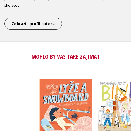
školačce.
Zobrazit profil autora
MOHLO BY VÁS TAKÉ ZAJÍMAT
Zbožňuju svoje lyže
Binec v na
a snowboard
Magda Garg
Magda Garguláková