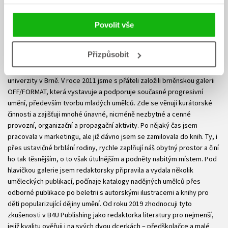
Povolit vše
Magda Garguláková
Přizpůsobit
Vystudovala jsem dějiny umění na Filosofické fakultě Masarykovy
univerzity v Brně. V roce 2011 jsme s přáteli založili brněnskou galerii
OFF/FORMAT, která vystavuje a podporuje současné progresivní
umění, především tvorbu mladých umělců. Zde se věnuji kurátorské
činnosti a zajišťuji mnohé únavné, nicméně nezbytné a cenné
provozní, organizační a propagační aktivity. Po nějaký čas jsem
pracovala v marketingu, ale již dávno jsem se zamilovala do knih. Ty, i
přes ustavičné brblání rodiny, rychle zaplňují náš obytný prostor a činí
ho tak těsnějším, o to však útulnějším a podněty nabitým místem. Pod
hlavičkou galerie jsem redaktorsky připravila a vydala několik
uměleckých publikací, počínaje katalogy nadějných umělců přes
odborné publikace po beletrii s autorskými ilustracemi a knihy pro
děti popularizující dějiny umění. Od roku 2019 zhodnocuji tyto
zkušenosti v B4U Publishing jako redaktorka literatury pro nejmenší,
jejíž kvalitu ověřuji i na svých dvou dcerkách – předškolačce a malé