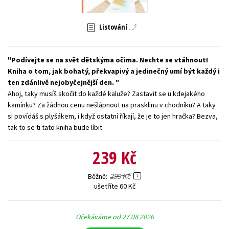
Young adult (SK)
Zahraniční literatura
Zdraví a životní styl
Listování
Všechny tituly
Podívejte se na svět dětskýma očima. Nechte se vtáhnout!
Kniha o tom, jak bohatý, překvapivý a jedinečný umí být každý i
ten zdánlivě nejobyčejnější den.
Ahoj, taky musíš skočit do každé kaluže? Zastavit se u kdejakého
kamínku? Za žádnou cenu nešlápnout na prasklinu v chodníku? A taky
si povídáš s plyšákem, i když ostatní říkají, že je to jen hračka? Bezva,
tak to se ti tato kniha bude líbit.
239 Kč
299 Kč
Běžně
ušetříte 60 Kč
Očekáváme od 27.08.2026