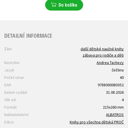
Do košíku
DETAILNÍ INFORMACE
Žánr
další dětské naučné knihy
zábava pro rodiče a děti
Ilustrátor
Andrea Tachezy
Jazyk
čeština
Počet stran
40
EAN
9788000080352
Datum vydání
31.08.2026
Věk od
4
Formát
215x260 mm
Nakladatelství
ALBATROS
Edice
Knihy pro všechna dětská PROČ