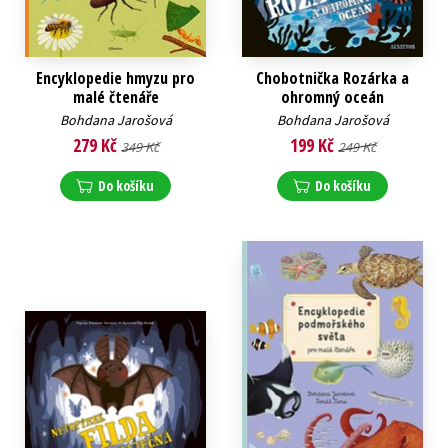
Encyklopedie hmyzu pro
Chobotnička Rozárka a
malé čtenáře
ohromný oceán
Bohdana Jarošová
Bohdana Jarošová
279 Kč
199 Kč
349 Kč
249 Kč
Do košíku
Do košíku