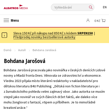
Vyhledávání
EN
ANGLICKÉ KNIHY -20 %
VÝPRODEJ -70 %
KNIHY S DÁRKEM
Menu
0 Kč
ASTERIX S DÁRKEM
🎁DÁRKOVÉ PUBLIKACE
✉️ DÁRKOVÉ POUKAZY
Sleva 150 Kč při nákupu nad 850 Kč s kódem
Auto - moto
Beletrie pro děti
SRPEN150
|
Předprodej novinky bestsellerové autorky
Beletrie pro dospělé
Byznys a ekonomie
Cestování
Dárkové publikace
Dárkové zboží
Digitální fotografie
Domů
Autoři
Bohdana Jarošová
Esoterika a duchovní svět
Historie a military
Hobby
Jazyky
Bohdana Jarošová
Kalendáře
Kariéra a osobní rozvoj
Komiks
Křížovky
Bohdana Jarošová pracovala jako novinářka v českých denících Lidové
Kuchařky
New Adult
Ostatní
Počítače
Poezie
noviny a Mladá fronta Dnes. Věnovala se zdravotnictví a ekonomice.
V lednu 2023 přijala místo literární redaktorky v nakladatelství pro
Populárně - naučná pro dospělé
Populárně - naučné pro děti
dětskou literaturu B4U Publishing. „Dětská non fiction literatura je i
Předškoláci
Příroda a zahrada
Přírodní vědy
z žurnalistického pohledu velmi zajímavý obor. Jako autorka se musím
stejně jako novinář ve svých článcích držet faktů, ale daleko více
Společnost, politika
Technika a věda
Učebnice
mohu žonglovat s fantazií, vtipem a příběhem. Je to mimořádně
Umění a kultura
Výchova a pedagogika
Young adult
kreativní práce.“