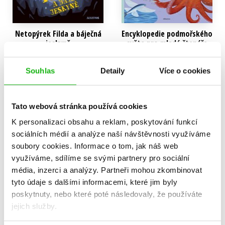
Netopýrek Filda a báječná
Encyklopedie podmořského
jeskyně
světa pro mladé čtenáře
Bohdana Jarošová
Bohdana Jarošová
199 Kč
263 Kč
249 Kč
329 Kč
Souhlas
Detaily
Více o cookies
Do košíku
Do košíku
Tato webová stránka používá cookies
K personalizaci obsahu a reklam, poskytování funkcí
sociálních médií a analýze naší návštěvnosti využíváme
soubory cookies.
Informace o tom, jak náš web
využíváme, sdílíme se svými partnery pro sociální
média, inzerci a analýzy.
Partneři mohou zkombinovat
tyto údaje s dalšími informacemi, které jim byly
poskytnuty, nebo které poté následovaly, že používáte
jejich služby.