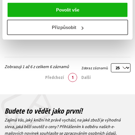
Koule
Kostka
Povolit vše
Bohdana Jarošová
Bohdana Jarošová
239 Kč
239 Kč
299 Kč
299 Kč
Přizpůsobit
Do košíku
Do košíku
Zobrazuji 1 až 6 z celkem 6 záznamů
Zobraz záznamů
Předchozí
1
Další
Budete to vědět jako první!
Zajímá Vás, jaký knižní hit právě vychází, na jaké zboží je výhodná
sleva, jaká běží soutěž o ceny? Přihlášením k odběru našich e-
mailových novinek
souhlasíte se zpracováním osobních údajů
.