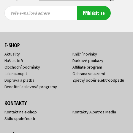
Vaše e-
Vaše e-
Přihlásit se
mailová
mailová
Vaše e-mailová adresa
adresa
adresa
E-SHOP
Aktuality
Knižní novinky
Naši autoři
Dárkové poukazy
Obchodní podmínky
Affiliate program
Jak nakoupit
Ochrana soukromí
Doprava a platba
Zpětný odběr elektroodpadu
Benefitní a slevové programy
KONTAKTY
Kontakt na e-shop
Kontakty Albatros Media
Sídlo společnosti