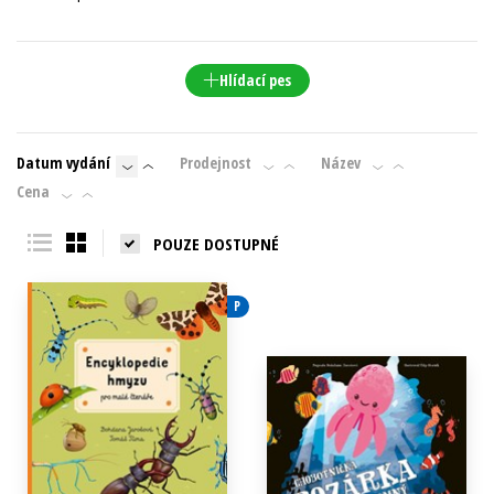
Young adult (SK)
Zahraniční literatura
Zdraví a životní styl
Hlídací pes
Všechny tituly
Datum vydání
Prodejnost
Název
Cena
POUZE DOSTUPNÉ
P