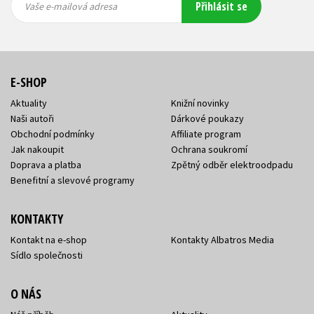
Přihlásit se
mailová
mailová
Vaše e-mailová adresa
adresa
adresa
E-SHOP
Aktuality
Knižní novinky
Naši autoři
Dárkové poukazy
Obchodní podmínky
Affiliate program
Jak nakoupit
Ochrana soukromí
Doprava a platba
Zpětný odběr elektroodpadu
Benefitní a slevové programy
KONTAKTY
Kontakt na e-shop
Kontakty Albatros Media
Sídlo společnosti
O NÁS