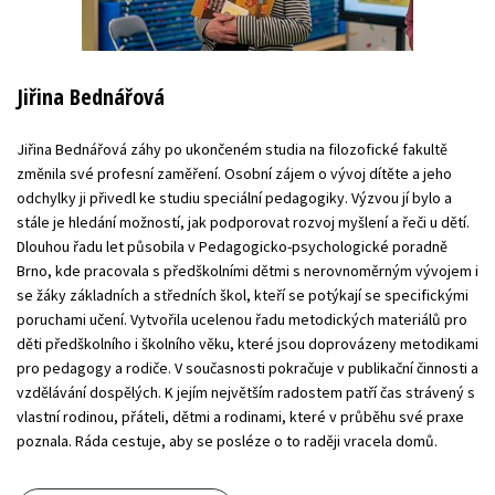
Jiřina Bednářová
Jiřina Bednářová záhy po ukončeném studia na filozofické fakultě
změnila své profesní zaměření. Osobní zájem o vývoj dítěte a jeho
odchylky ji přivedl ke studiu speciální pedagogiky. Výzvou jí bylo a
stále je hledání možností, jak podporovat rozvoj myšlení a řeči u dětí.
Dlouhou řadu let působila v Pedagogicko-psychologické poradně
Brno, kde pracovala s předškolními dětmi s nerovnoměrným vývojem i
se žáky základních a středních škol, kteří se potýkají se specifickými
poruchami učení. Vytvořila ucelenou řadu metodických materiálů pro
děti předškolního i školního věku, které jsou doprovázeny metodikami
pro pedagogy a rodiče. V současnosti pokračuje v publikační činnosti a
vzdělávání dospělých. K jejím největším radostem patří čas strávený s
vlastní rodinou, přáteli, dětmi a rodinami, které v průběhu své praxe
poznala. Ráda cestuje, aby se posléze o to raději vracela domů.