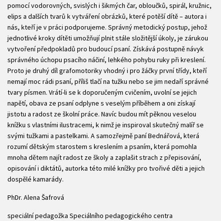
pomocí vodorovných, svislých i šikmých čar, obloučků, spirál, kružnic,
elips a dalších tvarů k vytváření obrázků, které potěší dítě – autora i
nás, kteří je v práci podporujeme. Správný metodický postup, jehož
jednotlivé kroky dítěti umožňují plnit stále složitější úkoly, je zárukou
vytvoření předpokladů pro budoucí psaní. Získává postupně návyk
správného úchopu psacího náčiní, lehkého pohybu ruky při kreslení.
Proto je druhý díl grafomotoriky vhodný i pro žáčky první třídy, kteří
nemají moc rádi psaní, příliš tlačí na tužku nebo se jim nedaří správné
tvary písmen. Vrátí-li se k doporučeným cvičením, uvolní se jejich
napětí, obava ze psaní odplyne s veselým příběhem a oni získají
jistotu a radost ze školní práce. Navíc budou mít pěknou veselou
knížku s vlastními ilustracemi, k nimž je inspiroval skutečný malíř se
svými tužkami a pastelkami. A samozřejmě paní Bednářová, která
rozumí dětským starostem s kreslením a psaním, která pomohla
mnoha dětem najít radost ze školy a zaplašit strach z přepisování,
opisování i diktátů, autorka této milé knížky pro tvořivé děti a jejich
dospělé kamarády.
PhDr. Alena Šafrová
speciální pedagožka Speciálního pedagogického centra