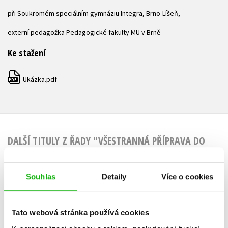
při Soukromém speciálním gymnáziu Integra, Brno-Líšeň,
externí pedagožka Pedagogické fakulty MU v Brně
Ke stažení
Ukázka.pdf
PDF
DALŠÍ TITULY Z ŘADY "VŠESTRANNÁ PŘÍPRAVA DO
ŠKOLY"
Souhlas
Detaily
Více o cookies
Orientace v
Mezi n
Tato webová stránka používá cookies
prostoru a čase pro
předškoláky