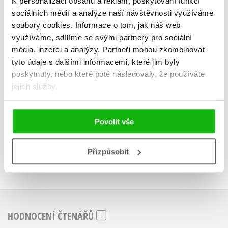
K personalizaci obsahu a reklam, poskytování funkcí
děti od 4 do 6 let
od 4 do 
sociálních médií a analýze naší návštěvnosti využíváme
Jiřina Bednářová
Jiřina Bed
soubory cookies.
Informace o tom, jak náš web
využíváme, sdílíme se svými partnery pro sociální
média, inzerci a analýzy.
Partneři mohou zkombinovat
tyto údaje s dalšími informacemi, které jim byly
poskytnuty, nebo které poté následovaly, že používáte
Do košíku
Do košík
jejich služby.
183 Kč
183 Kč
229 Kč
2
Povolit vše
Přizpůsobit
HODNOCENÍ ČTENÁŘŮ