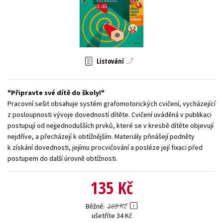
Young adult (SK)
Zahraniční literatura
Zdraví a životní styl
Všechny tituly
Listování
Připravte své dítě do školy!
Pracovní sešit obsahuje systém grafomotorických cvičení, vycházející
z posloupnosti vývoje dovedností dítěte. Cvičení uváděná v publikaci
postupují od nejjednodušších prvků, které se v kresbě dítěte objevují
nejdříve, a přecházejí k obtížnějším. Materiály přinášejí podněty
k získání dovednosti, jejímu procvičování a posléze její fixaci před
postupem do další úrovně obtížnosti.
135 Kč
169 Kč
Běžně
ušetříte 34 Kč