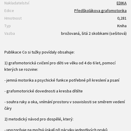
Nakladatelství
EDIKA
Edice
Předškolákova grafomotorika
Hmotnost
0,281
Typ
Kniha
Vazba
brožovaná, šitá 2 skobkami (sešitová)
Publikace Co si tužky povídaly obsahuje:
1) grafomotorická cvičení pro děti ve věku od 4 do 6 let, pomocí
kterých se rozvine:
- jemná motorika a psychické funkce potřebné při kreslení a psaní
- grafomotorické dovednosti a kresba dítěte
- souhra ruky a oka, vnímání prostoru v souvislosti se směrem vedení
čáry
2) metodický návod pro dospělé, který:
- upozorňuje na možná úskalí při nácviku jednotlivých prvků