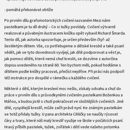
- pomáhá překonávat obtíže
Po prvním dílu grafomotorických cvičení nazvaném Mezi námi
pastelkami je tu díl druhý – Co si tužky povídaly. Cvičení výtvarně
realizoval a půvabným ilustracemi knížku opět vybavil Richard Šmarda.
Tento díl, jak autorka upozorňuje, je určen především čtyř- až
šestiletým dětem. Vše, co potřebujeme o dětské kresbě a také psaní
vědět, jak se tyto dovednosti vyvíjejí, jak dítě podporovat a vést je,
jak pomoci dítěti, které nemá chuť kreslit, se dozvíme z autorčina
dopisu uvedeného na straně 60. Ten bychom měli, pokud hodláme s
dítětem podle knížky pracovat, přečíst nejdříve. Při práci nás podpoří
též instrukce pro dospělé v rámečku u každého cvičení.
Některé z dětí, kterým kreslení moc nešlo, získaly odvahu a chuť do
práce v prvním dílu s průvodkyněmi cvičením pastelkami Boženkou a
Máňou, a budou jistě s chutí pokračovat ve složitějších cvičeních. Jiné
dítě, vyspělejší kreslíř, může začít právě nyní. Ke známým pastelkám
se totiž přidaly tužky. U pana architekta Cihličky se naučily rýsovat
čáry a tvary, které náš malý kreslíř využije ve škole v počátcích psaní.
Hravý příběh pastelek, tužek, zvířátek i dětí vede našeho potomka