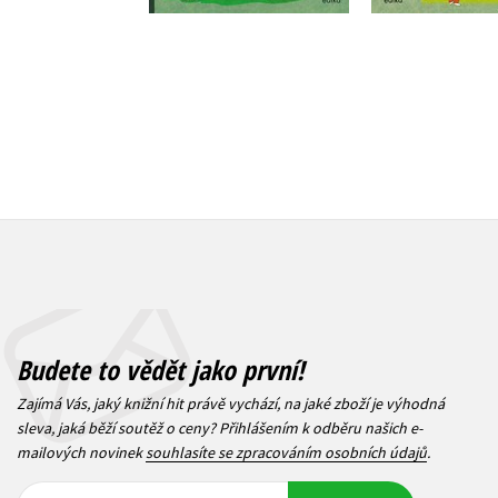
183 Kč
183 Kč
229 Kč
2
Budete to vědět jako první!
Zajímá Vás, jaký knižní hit právě vychází, na jaké zboží je výhodná
sleva, jaká běží soutěž o ceny? Přihlášením k odběru našich e-
mailových novinek
souhlasíte se zpracováním osobních údajů
.
Vaše e-
Vaše e-