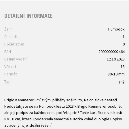
DETAILNÍ INFORMACE
Žánr
Humbook
Číslo dílu
1
Počet stran
0
EAN
2000000002464
Datum vydání
12.10.2023
Věk od
13
Formát
80x10 mm
Typ
jiný
Brigid Kemmerer umí svými příběhy sdělit i to, Na co slova nestačí.
Nedostali jste se na Humbookfestu 2023 k Brigid Kemmerer osobně,
ale její podpis za každou cenu potřebujete? Tahle kartička o velikosti
8 × 10 cm, kterou podepsala samotná autorka volné duologie Dopisy
ztraceným, je ideální řešení.