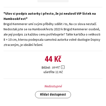
Young adult (SK)
Zahraniční literatura
Zdraví a životní styl
Ulov si podpis autorky i přesto, že jsi neulovil VIP lístek na
Všechny tituly
HumbookFest
Brigid Kemmerer umí svými příběhy sdělit i to, Na co slova nestačí.
Nedostali jste se na Humbookfestu 2023 k Brigid Kemmerer osobně,
ale její podpis za každou cenu potřebujete? Tahle kartička o velikosti
8 × 10 cm, kterou podepsala samotná autorka volné duologie Dopisy
ztraceným, je ideální řešení.
44 Kč
55 Kč
Běžně
ušetříte 11 Kč
Nedostupné
Hlídat dostupnost