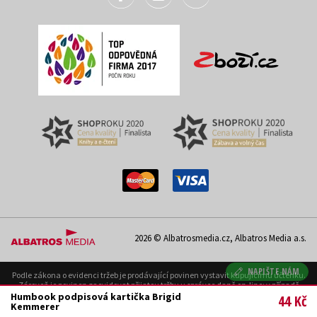
2026 © Albatrosmedia.cz, Albatros Media a.s.
NAPIŠTE NÁM
Podle zákona o evidenci tržeb je prodávající povinen vystavit kupujícímu účtenku.
Zároveň je povinen zaevidovat přijatou tržbu u správce daně on-line; v případě
technického výpadku pak nejpozději do 48 hodin. Uvedené se týká pouze případů
Humbook podpisová kartička Brigid
44 Kč
podléhajících EET.
Kemmerer