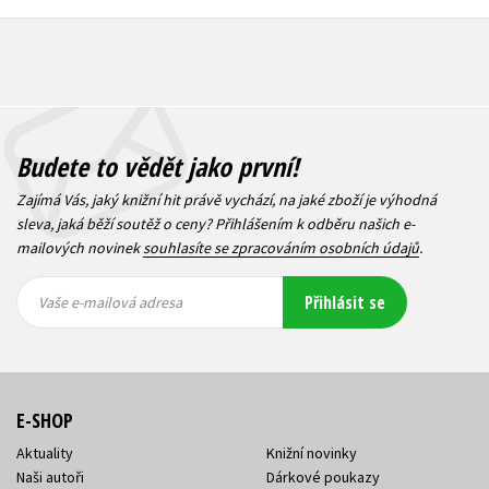
Budete to vědět jako první!
Zajímá Vás, jaký knižní hit právě vychází, na jaké zboží je výhodná
sleva, jaká běží soutěž o ceny? Přihlášením k odběru našich e-
mailových novinek
souhlasíte se zpracováním osobních údajů
.
Vaše e-
Vaše e-
Přihlásit se
mailová
mailová
Vaše e-mailová adresa
adresa
adresa
E-SHOP
Aktuality
Knižní novinky
Naši autoři
Dárkové poukazy