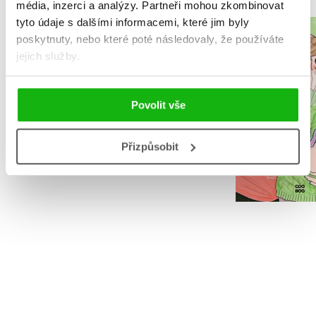
média, inzerci a analýzy.
Partneři mohou zkombinovat
tyto údaje s dalšími informacemi, které jim byly
NARNIE – komplet
poskytnuty, nebo které poté následovaly, že používáte
Srdcerv
1.-7.díl – box
jejich služby.
Alice O
C. S. Lewis
Povolit vše
Přizpůsobit
Do košík
Do košíku
439 Kč
5
1 832 Kč
2 290 Kč