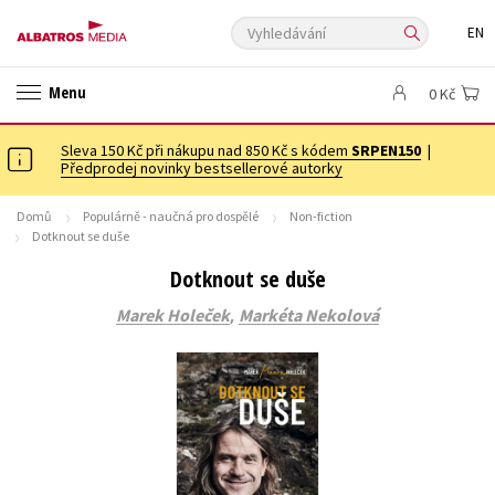
Vyhledávání
EN
ANGLICKÉ KNIHY -20 %
VÝPRODEJ -70 %
KNIHY S DÁRKEM
Menu
0 Kč
ASTERIX S DÁRKEM
🎁DÁRKOVÉ PUBLIKACE
✉️ DÁRKOVÉ POUKAZY
Sleva 150 Kč při nákupu nad 850 Kč s kódem
Auto - moto
Beletrie pro děti
SRPEN150
|
Předprodej novinky bestsellerové autorky
Beletrie pro dospělé
Byznys a ekonomie
Cestování
Domů
Populárně - naučná pro dospělé
Non-fiction
Dárkové publikace
Dárkové zboží
Digitální fotografie
Dotknout se duše
Esoterika a duchovní svět
Historie a military
Hobby
Jazyky
Dotknout se duše
Kalendáře
Kariéra a osobní rozvoj
Komiks
Křížovky
,
Marek Holeček
Markéta Nekolová
Kuchařky
New Adult
Ostatní
Počítače
Poezie
Populárně - naučná pro dospělé
Populárně - naučné pro děti
Předškoláci
Příroda a zahrada
Přírodní vědy
Společnost, politika
Technika a věda
Učebnice
Umění a kultura
Výchova a pedagogika
Young adult