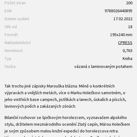
Počet stran
200
EAN
9788026440895
Datum vydání
17.02.2022
Věk od
18
Formát
195x240 mm
Nakladatelství
CPRESS
Hmotnost
0,763
Typ
Kniha
Vazba
vázaná s laminovaným potahem
Tak trochu jiné zápisky Marouška blázna. Méně o konkrétních
výpravách a vnějších metách, více o Marku Holečkovi samotném, o
jeho vnitřních base campech, jistítkách a lanech, úskalích a píscích,
lavinových polích a zakázaných zónách.
Bilanční rozhovor se špičkovým horolezcem, vyznavačem alpského
stylu, držitelem mezinárodního ocenění Zlatý cepín, Márou Holečkem
je svým způsobem malou knižní expedicí do horolezcova nitra.