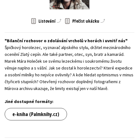
Young adult (SK)
Zahraniční literatura
Zdraví a životní styl
Listování
Přečíst ukázku
Všechny tituly
Bilanční rozhovor o zdolávání vrcholů v horách i uvnitř nás
Špičkový horolezec, vyznavač alpského stylu, držitel mezinárodního
ocenění Zlatý cepín. Ale také partner, otec, syn, bratr a kamarád.
Marek Mára Holeček se svému lezeckému i soukromému životu
věnuje naplno a s vášní. Jak se dostal k horolezectví? Které expedice
a osobní milníky ho nejvíce ovlivnily? A kde hledat optimismus v minus
čtyřiceti stupních? Otevřený rozhovor doplněný fotografiemi z
Márova archivu ukazuje, že limity existují jen v naší hlavě.
Jiné dostupné formáty:
e-kniha (Palmknihy.cz)