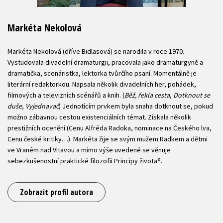
Markéta Nekolová
Markéta Nekolová (dříve Bidlasová) se narodila v roce 1970.
Vystudovala divadelní dramaturgii, pracovala jako dramaturgyně a
dramatička, scenáristka, lektorka tvůrčího psaní. Momentálně je
literární redaktorkou. Napsala několik divadelních her, pohádek,
filmových a televizních scénářů a knih. (
Běž, řekla cesta
,
Dotknout se
duše
,
Vyjednavač
) Jednotícím prvkem byla snaha dotknout se, pokud
možno zábavnou cestou existenciálních témat. Získala několik
prestižních ocenění (Cenu Alfréda Radoka, nominace na Českého lva,
Cenu české kritiky…). Markéta žije se svým mužem Radkem a dětmi
ve Vraném nad Vltavou a mimo výše uvedené se věnuje
sebezkušenostní praktické filozofii Principy života®.
Zobrazit profil autora