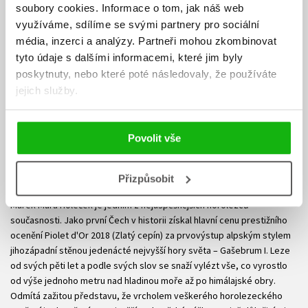
soubory cookies.
Informace o tom, jak náš web
využíváme, sdílíme se svými partnery pro sociální
média, inzerci a analýzy.
Partneři mohou zkombinovat
tyto údaje s dalšími informacemi, které jim byly
poskytnuty, nebo které poté následovaly, že používáte
jejich služby.
Povolit vše
Marek Holeček
Přizpůsobit
Marek Mára Holeček je jedním z nejúspěšnějších horolezců
současnosti. Jako první Čech v historii získal hlavní cenu prestižního
ocenění Piolet d'Or 2018 (Zlatý cepín) za prvovýstup alpským stylem
jihozápadní stěnou jedenácté nejvyšší hory světa – Gašebrum I. Leze
od svých pěti let a podle svých slov se snaží vylézt vše, co vyrostlo
od výše jednoho metru nad hladinou moře až po himálajské obry.
Odmítá zažitou představu, že vrcholem veškerého horolezeckého