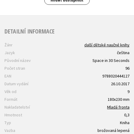
DETAILNÍ INFORMACE
Žánr
další dětské naučné knihy
Jazyk
čeština
Původní název
Space in 30 Seconds
Počet stran
96
EAN
9788020444127
Datum vydání
26.10.2017
Věk od
9
Formát
180x230 mm
Nakladatelství
Mladá fronta
Hmotnost
0,3
Typ
Kniha
Vazba
brožovaná lepená