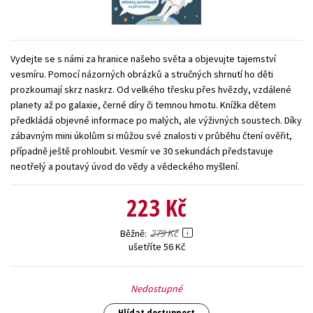
Young adult (SK)
Zahraniční literatura
Zdraví a životní styl
Všechny tituly
Vydejte se s námi za hranice našeho světa a objevujte tajemství
vesmíru. Pomocí názorných obrázků a stručných shrnutí ho děti
prozkoumají skrz naskrz. Od velkého třesku přes hvězdy, vzdálené
planety až po galaxie, černé díry či temnou hmotu. Knížka dětem
předkládá objevné informace po malých, ale výživných soustech. Díky
zábavným mini úkolům si můžou své znalosti v průběhu čtení ověřit,
případně ještě prohloubit. Vesmír ve 30 sekundách představuje
neotřelý a poutavý úvod do vědy a vědeckého myšlení.
223 Kč
279 Kč
Běžně
ušetříte 56 Kč
Nedostupné
Hlídat dostupnost