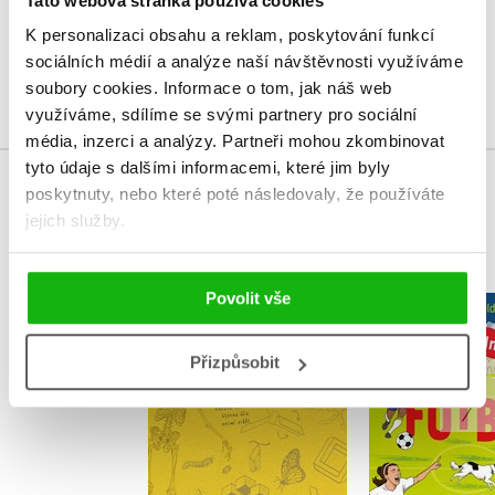
Tato webová stránka používá cookies
Uživatelskou recenzi mohou vkládat pouze registrovaní uživatelé
K personalizaci obsahu a reklam, poskytování funkcí
sociálních médií a analýze naší návštěvnosti využíváme
Přihlásit
soubory cookies.
Informace o tom, jak náš web
využíváme, sdílíme se svými partnery pro sociální
média, inzerci a analýzy.
Partneři mohou zkombinovat
tyto údaje s dalšími informacemi, které jim byly
poskytnuty, nebo které poté následovaly, že používáte
MOHLO BY VÁS TAKÉ ZAJÍMAT
jejich služby.
Povolit vše
Neuvěřiteln
Nejlepší f
Tohle není věda
příbě
Přizpůsobit
Clive Gifford
Matt Old