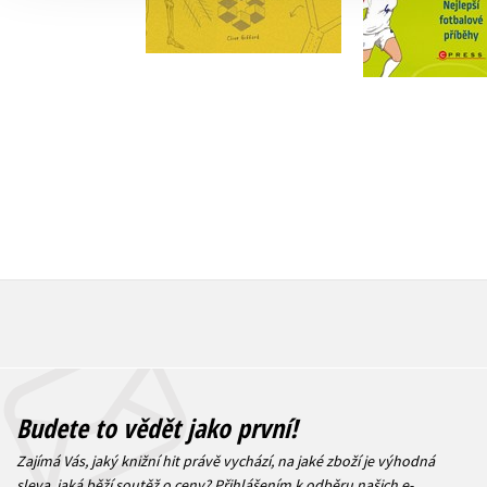
Do košíku
Do košík
183 Kč
229 Kč
295 Kč
3
Budete to vědět jako první!
Zajímá Vás, jaký knižní hit právě vychází, na jaké zboží je výhodná
sleva, jaká běží soutěž o ceny? Přihlášením k odběru našich e-