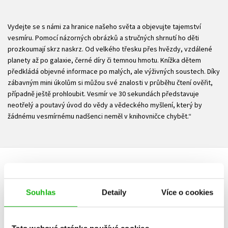
Vydejte se s námi za hranice našeho světa a objevujte tajemství
vesmíru. Pomocí názorných obrázků a stručných shrnutí ho děti
prozkoumají skrz naskrz. Od velkého třesku přes hvězdy, vzdálené
planety až po galaxie, černé díry či temnou hmotu. Knížka dětem
předkládá objevné informace po malých, ale výživných soustech. Díky
zábavným mini úkolům si můžou své znalosti v průběhu čtení ověřit,
případně ještě prohloubit. Vesmír ve 30 sekundách představuje
neotřelý a poutavý úvod do vědy a vědeckého myšlení, který by
žádnému vesmírnému nadšenci neměl v knihovničce chybět.“
HODNOCENÍ ČTENÁŘŮ
Souhlas
Detaily
Více o cookies
V současné době nejsou vytvořena žádná uživatelská hodnocení.
Vaše hodnocení