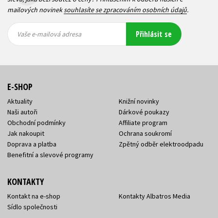
mailových novinek
souhlasíte se zpracováním osobních údajů
.
Vaše e-
Vaše e-
Přihlásit se
mailová
mailová
Vaše e-mailová adresa
adresa
adresa
E-SHOP
Aktuality
Knižní novinky
Naši autoři
Dárkové poukazy
Obchodní podmínky
Affiliate program
Jak nakoupit
Ochrana soukromí
Doprava a platba
Zpětný odběr elektroodpadu
Benefitní a slevové programy
KONTAKTY
Kontakt na e-shop
Kontakty Albatros Media
Sídlo společnosti