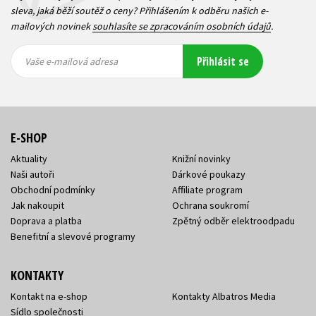
sleva, jaká běží soutěž o ceny? Přihlášením k odběru našich e-
mailových novinek
souhlasíte se zpracováním osobních údajů
.
Vaše e-
Vaše e-
Přihlásit se
mailová
mailová
Vaše e-mailová adresa
adresa
adresa
E-SHOP
Aktuality
Knižní novinky
Naši autoři
Dárkové poukazy
Obchodní podmínky
Affiliate program
Jak nakoupit
Ochrana soukromí
Doprava a platba
Zpětný odběr elektroodpadu
Benefitní a slevové programy
KONTAKTY
Kontakt na e-shop
Kontakty Albatros Media
Sídlo společnosti