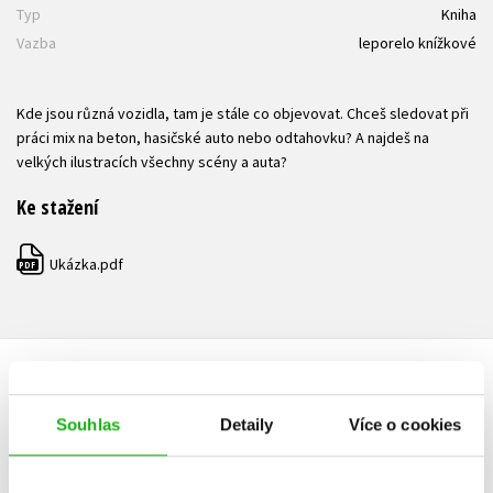
Typ
Kniha
Vazba
leporelo knížkové
Kde jsou různá vozidla, tam je stále co objevovat. Chceš sledovat při
práci mix na beton, hasičské auto nebo odtahovku? A najdeš na
velkých ilustracích všechny scény a auta?
Ke stažení
Ukázka.pdf
PDF
HODNOCENÍ ČTENÁŘŮ
Souhlas
Detaily
Více o cookies
V současné době nejsou vytvořena žádná uživatelská hodnocení.