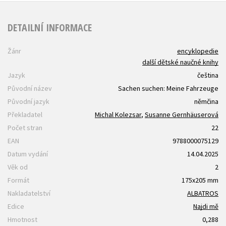
DETAILNÍ INFORMACE
Žánr
encyklopedie
další dětské naučné knihy
Jazyk
čeština
Původní název
Sachen suchen: Meine Fahrzeuge
Původní jazyk
němčina
Překladatel
Michal Kolezsar
,
Susanne Gernhäuserová
Počet stran
22
EAN
9788000075129
Datum vydání
14.04.2025
Věk od
2
Formát
175x205 mm
Nakladatelství
ALBATROS
Edice
Najdi mě
Hmotnost
0,288