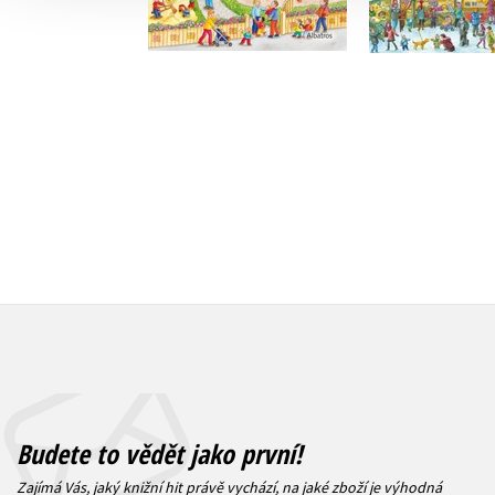
Do košíku
Do košík
183 Kč
229 Kč
183 Kč
2
Budete to vědět jako první!
Zajímá Vás, jaký knižní hit právě vychází, na jaké zboží je výhodná