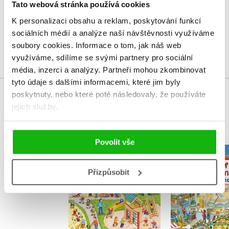
Vaše hodnocení
Tato webová stránka používá cookies
K personalizaci obsahu a reklam, poskytování funkcí
Uživatelskou recenzi mohou vkládat pouze registrovaní uživatelé
sociálních médií a analýze naší návštěvnosti využíváme
soubory cookies.
Informace o tom, jak náš web
Přihlásit
využíváme, sdílíme se svými partnery pro sociální
média, inzerci a analýzy.
Partneři mohou zkombinovat
tyto údaje s dalšími informacemi, které jim byly
poskytnuty, nebo které poté následovaly, že používáte
MOHLO BY VÁS TAKÉ ZAJÍMAT
jejich služby.
Povolit vše
Najdi mě:
Najdi mě: Ve školce
Váno
Přizpůsobit
Susanne Gernhäuserová
Susanne Gern