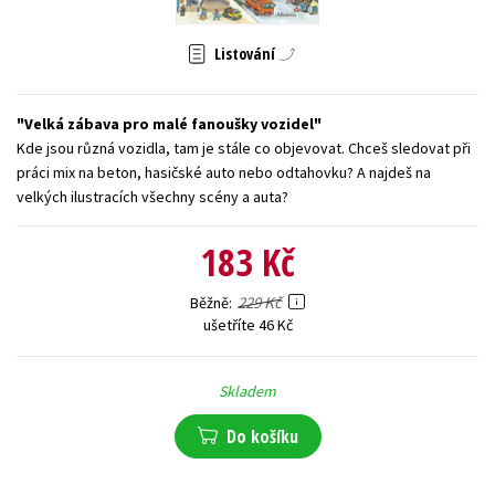
Young adult (SK)
Zahraniční literatura
Zdraví a životní styl
Listování
Všechny tituly
Velká zábava pro malé fanoušky vozidel
Kde jsou různá vozidla, tam je stále co objevovat. Chceš sledovat při
práci mix na beton, hasičské auto nebo odtahovku? A najdeš na
velkých ilustracích všechny scény a auta?
183 Kč
229 Kč
Běžně
ušetříte 46 Kč
Skladem
Do košíku