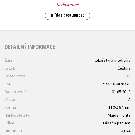
Nedostupné
Hlídat dostupnost
DETAILNÍ INFORMACE
Žánr
lékařství a medicína
Jazyk
čeština
Počet stran
48
EAN
9788020428349
Datum vydání
01.05.2013
Věk od
15
Formát
110x167 mm
Nakladatelství
Mladá fronta
Edice
Lékař a pacient
Hmotnost
0,044