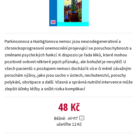
Young adult (SK)
Zahraniční literatura
Zdraví a životní styl
Všechny tituly
Parkinsonova a Huntigtonova nemoc jsou neurodegenerativní a
chronickoprogresivní onemocnění projevující se poruchou hybnosti a
změnami psychických funkcí. K dispozici je řada léků, které mohou
pozitivně ovlivnit některé jejich příznaky, ale bohužel je nevyléčí. U
všech pacientů s postupem nemoci dochází k více či méně závažným
poruchám výživy, jako jsou sucho v ústech, nechutenství, poruchy
polykání, obstipace a další. Včasná a správná nutriční intervence může
zlepšit účinky léčby a snížit rizika komplikací
48 Kč
60 Kč
Běžně
ušetříte 12 Kč