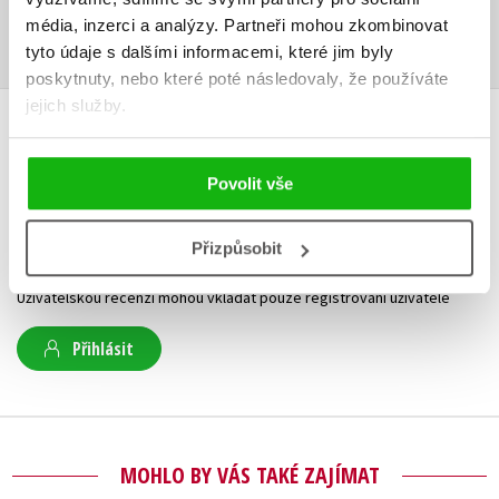
nespecializuje.
média, inzerci a analýzy.
Partneři mohou zkombinovat
tyto údaje s dalšími informacemi, které jim byly
poskytnuty, nebo které poté následovaly, že používáte
jejich služby.
HODNOCENÍ ČTENÁŘŮ
Povolit vše
V současné době nejsou vytvořena žádná uživatelská hodnocení.
Přizpůsobit
Vaše hodnocení
Uživatelskou recenzi mohou vkládat pouze registrovaní uživatelé
Přihlásit
MOHLO BY VÁS TAKÉ ZAJÍMAT