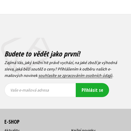
Budete to vědět jako první!
Zajímá Vás, jaký knižní hit právě vychází, na jaké zboží je výhodná
sleva, jaká běží soutěž o ceny? Přihlášením k odběru našich e-
mailových novinek
souhlasíte se zpracováním osobních údajů
.
Vaše e-
Vaše e-
Přihlásit se
mailová
mailová
Vaše e-mailová adresa
adresa
adresa
E-SHOP
Aktuality
Knižní novinky