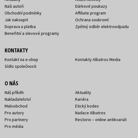
Naši autoři
Dárkové poukazy
Obchodní podmínky
Affiliate program
Jak nakoupit
Ochrana soukromí
Doprava a platba
Zpětný odběr elektroodpadu
Benefitní a slevové programy
KONTAKTY
Kontakt na e-shop
Kontakty Albatros Media
Sídlo společnosti
O NÁS
Náš příběh
Aktuality
Nakladatelství
Kariéra
Maloobchod
Etický kodex
Pro autory
Nadace Albatros
Pro partnery
Restorio – online antikvariát
Pro média