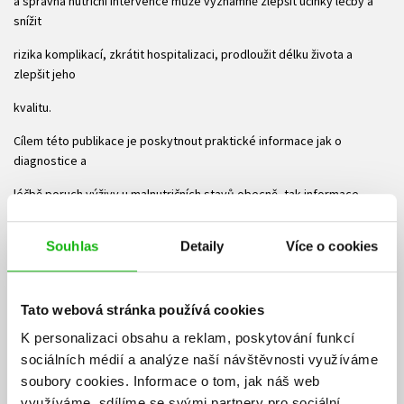
a správná nutriční intervence může významně zlepšit účinky léčby a
snížit
rizika komplikací, zkrátit hospitalizaci, prodloužit délku života a
zlepšit jeho
kvalitu.
Cílem této publikace je poskytnout praktické informace jak o
diagnostice a
léčbě poruch výživy u malnutričních stavů obecně, tak informace
týkající se
Souhlas
Detaily
Více o cookies
nutriční péče o pacienty s Parkinsonovou a Huntingtonovou nemocí.
Stručně je
popsán též klinický obraz onemocnění a základní principy léčby.
Tato webová stránka používá cookies
Publikace je určena především nemocným, jejich rodinám a
K personalizaci obsahu a reklam, poskytování funkcí
pečovatelům,
sociálních médií a analýze naší návštěvnosti využíváme
soubory cookies.
Informace o tom, jak náš web
případně zdravotnickému personálu, který se na tuto problematiku
využíváme, sdílíme se svými partnery pro sociální