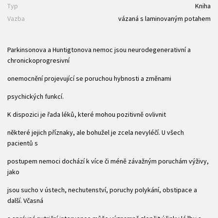
Typ
Kniha
Vazba
vázaná s laminovaným potahem
Parkinsonova a Huntigtonova nemoc jsou neurodegenerativní a
chronickoprogresivní
onemocnění projevující se poruchou hybnosti a změnami
psychických funkcí.
K dispozici je řada léků, které mohou pozitivně ovlivnit
některé jejich příznaky, ale bohužel je zcela nevyléčí. U všech
pacientů s
postupem nemoci dochází k více či méně závažným poruchám výživy,
jako
jsou sucho v ústech, nechutenství, poruchy polykání, obstipace a
další. Včasná