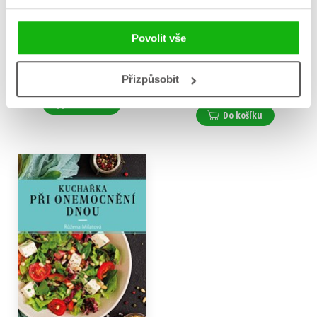
Kuchařka při onemocnění
Bezezbytková dieta při
Povolit vše
slinivky
onemocnění střev
Růžena Milatová
,
Petr Wohl
Růžena Milatová
,
Pavel Wohl
183 Kč
229 Kč
Přizpůsobit
183 Kč
229 Kč
Do košíku
Do košíku