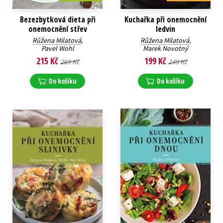
Bezezbytková dieta při
Kuchařka při onemocnění
onemocnění střev
ledvin
Růžena Milatová
,
Růžena Milatová
,
Pavel Wohl
Marek Novotný
215 Kč
199 Kč
269 Kč
249 Kč
Do košíku
Do košíku