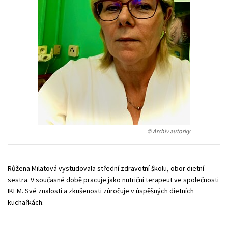
Young adult (SK)
Zahraniční literatura
Zdraví a životní styl
Všechny tituly
© Archiv autorky
Růžena Milatová vystudovala střední zdravotní školu, obor dietní
sestra. V současné době pracuje jako nutriční terapeut ve společnosti
IKEM. Své znalosti a zkušenosti zúročuje v úspěšných dietních
kuchařkách.