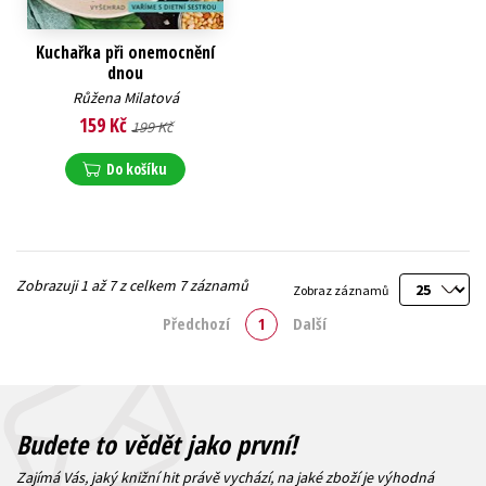
Kuchařka při onemocnění
dnou
Růžena Milatová
159 Kč
199 Kč
Do košíku
Zobrazuji 1 až 7 z celkem 7 záznamů
Zobraz záznamů
Předchozí
1
Další
Budete to vědět jako první!
Zajímá Vás, jaký knižní hit právě vychází, na jaké zboží je výhodná