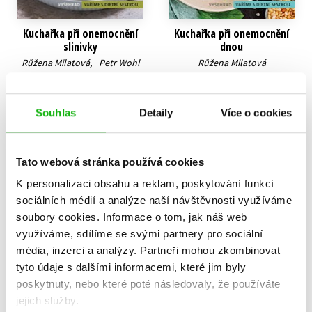
Kuchařka při onemocnění
Kuchařka při onemocnění
slinivky
dnou
Růžena Milatová
,
Petr Wohl
Růžena Milatová
215 Kč
183 Kč
269 Kč
229 Kč
Do košíku
Do košíku
Souhlas
Detaily
Více o cookies
Tato webová stránka používá cookies
K personalizaci obsahu a reklam, poskytování funkcí
sociálních médií a analýze naší návštěvnosti využíváme
soubory cookies.
Informace o tom, jak náš web
využíváme, sdílíme se svými partnery pro sociální
média, inzerci a analýzy.
Partneři mohou zkombinovat
tyto údaje s dalšími informacemi, které jim byly
poskytnuty, nebo které poté následovaly, že používáte
jejich služby.