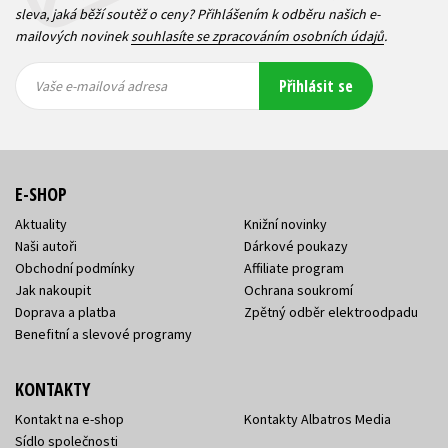
sleva, jaká běží soutěž o ceny? Přihlášením k odběru našich e-
mailových novinek
souhlasíte se zpracováním osobních údajů
.
Vaše e-
Vaše e-
Přihlásit se
mailová
mailová
Vaše e-mailová adresa
adresa
adresa
E-SHOP
Aktuality
Knižní novinky
Naši autoři
Dárkové poukazy
Obchodní podmínky
Affiliate program
Jak nakoupit
Ochrana soukromí
Doprava a platba
Zpětný odběr elektroodpadu
Benefitní a slevové programy
KONTAKTY
Kontakt na e-shop
Kontakty Albatros Media
Sídlo společnosti