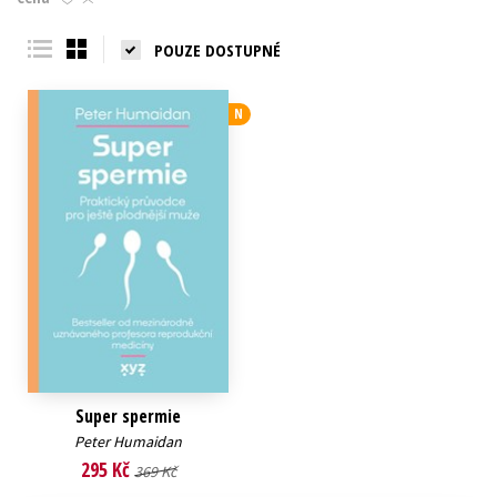
Young adult (SK)
Zahraniční literatura
Zdraví a životní styl
POUZE DOSTUPNÉ
Všechny tituly
N
Super spermie
Peter Humaidan
295 Kč
369 Kč