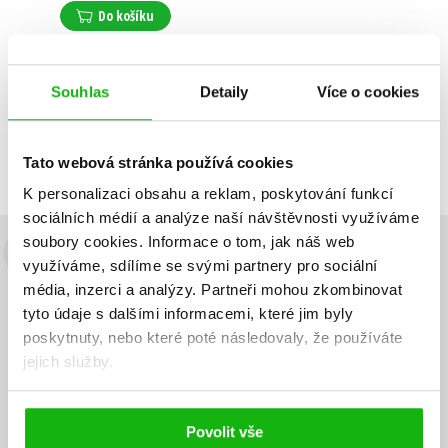
Do košíku
Souhlas
Detaily
Více o cookies
Zobrazuji 1 až 1 z celkem 1 záznamů
Zobraz záznamů
Předchozí
1
Další
Tato webová stránka používá cookies
K personalizaci obsahu a reklam, poskytování funkcí
sociálních médií a analýze naší návštěvnosti využíváme
soubory cookies.
Informace o tom, jak náš web
Budete to vědět jako první!
využíváme, sdílíme se svými partnery pro sociální
média, inzerci a analýzy.
Partneři mohou zkombinovat
Zajímá Vás, jaký knižní hit právě vychází, na jaké zboží je výhodná
tyto údaje s dalšími informacemi, které jim byly
sleva, jaká běží soutěž o ceny? Přihlášením k odběru našich e-
poskytnuty, nebo které poté následovaly, že používáte
mailových novinek
souhlasíte se zpracováním osobních údajů
.
jejich služby.
Vaše e-
Vaše e-
Přihlásit se
mailová
mailová
Vaše e-mailová adresa
adresa
adresa
Povolit vše