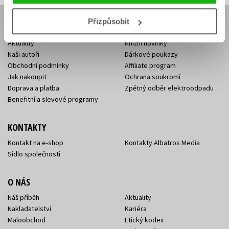
Přizpůsobit
E-SHOP
Aktuality
Knižní novinky
Naši autoři
Dárkové poukazy
Obchodní podmínky
Affiliate program
Jak nakoupit
Ochrana soukromí
Doprava a platba
Zpětný odběr elektroodpadu
Benefitní a slevové programy
KONTAKTY
Kontakt na e-shop
Kontakty Albatros Media
Sídlo společnosti
O NÁS
Náš příběh
Aktuality
Nakladatelství
Kariéra
Maloobchod
Etický kodex