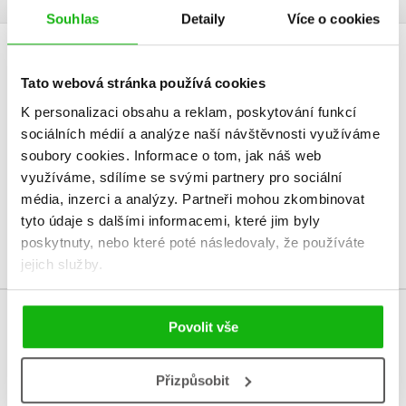
Souhlas
Detaily
Více o cookies
HODNOCENÍ ČTENÁŘŮ
Tato webová stránka používá cookies
V současné době nejsou vytvořena žádná uživatelská hodnocení.
K personalizaci obsahu a reklam, poskytování funkcí
sociálních médií a analýze naší návštěvnosti využíváme
soubory cookies.
Informace o tom, jak náš web
Vaše hodnocení
využíváme, sdílíme se svými partnery pro sociální
Uživatelskou recenzi mohou vkládat pouze registrovaní uživatelé
média, inzerci a analýzy.
Partneři mohou zkombinovat
tyto údaje s dalšími informacemi, které jim byly
Přihlásit
poskytnuty, nebo které poté následovaly, že používáte
jejich služby.
Povolit vše
MOHLO BY VÁS TAKÉ ZAJÍMAT
Přizpůsobit