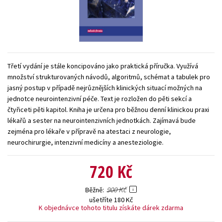
Young adult (SK)
Zahraniční literatura
Zdraví a životní styl
Všechny tituly
Třetí vydání je stále koncipováno jako praktická příručka. Využívá
množství strukturovaných návodů, algoritmů, schémat a tabulek pro
jasný postup v případě nejrůznějších klinických situací možných na
jednotce neurointenzivní péče. Text je rozložen do pěti sekcí a
čtyřiceti pěti kapitol. Kniha je určena pro běžnou denní klinickou praxi
lékařů a sester na neurointenzivních jednotkách. Zajímavá bude
zejména pro lékaře v přípravě na atestaci z neurologie,
neurochirurgie, intenzivní medicíny a anesteziologie.
720 Kč
900 Kč
Běžně
ušetříte 180 Kč
K objednávce tohoto titulu získáte dárek zdarma