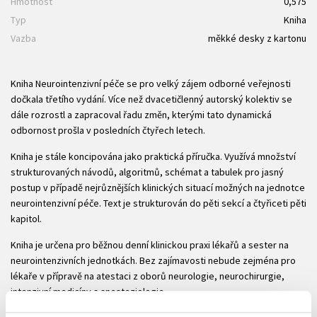
Hmotnost
0,575
Typ
Kniha
Vazba
měkké desky z kartonu
Kniha Neurointenzivní péče se pro velký zájem odborné veřejnosti
dočkala třetího vydání. Více než dvacetičlenný autorský kolektiv se
dále rozrostl a zapracoval řadu změn, kterými tato dynamická
odbornost prošla v posledních čtyřech letech.
Kniha je stále koncipována jako praktická příručka. Využívá množství
strukturovaných návodů, algoritmů, schémat a tabulek pro jasný
postup v případě nejrůznějších klinických situací možných na jednotce
neurointenzivní péče. Text je strukturován do pěti sekcí a čtyřiceti pěti
kapitol.
Kniha je určena pro běžnou denní klinickou praxi lékařů a sester na
neurointenzivních jednotkách. Bez zajímavosti nebude zejména pro
lékaře v přípravě na atestaci z oborů neurologie, neurochirurgie,
intenzivní medicíny a anesteziologie.