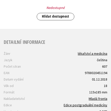
Nedostupné
Hlídat dostupnost
DETAILNÍ INFORMACE
Žánr
lékařství a medicína
Jazyk
čeština
Počet stran
607
EAN
9788020451194
Datum vydání
01.12.2018
Věk od
18
Formát
115x185 mm
Nakladatelství
Mladá fronta
Edice
Edice postgraduální medicíny