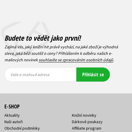
Budete to vědět jako první!
Zajímá Vás, jaký knižní hit právě vychází, na jaké zboží je výhodná
sleva, jaká běží soutěž o ceny? Přihlášením k odběru našich e-
mailových novinek
souhlasíte se zpracováním osobních údajů
.
Vaše e-
Vaše e-
Přihlásit se
mailová
mailová
Vaše e-mailová adresa
adresa
adresa
E-SHOP
Aktuality
Knižní novinky
Naši autoři
Dárkové poukazy
Obchodní podmínky
Affiliate program