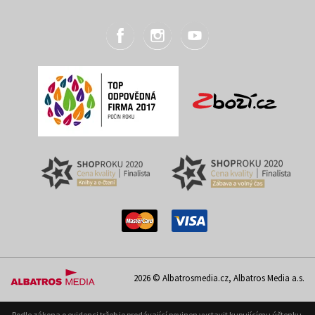
2026 © Albatrosmedia.cz, Albatros Media a.s.
Podle zákona o evidenci tržeb je prodávající povinen vystavit kupujícímu účtenku.