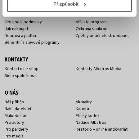
Přizpůsobit
Aktuality
Knižní novinky
Naši autoři
Dárkové poukazy
Obchodní podmínky
Affiliate program
Jak nakoupit
Ochrana soukromí
Doprava a platba
Zpětný odběr elektroodpadu
Benefitní a slevové programy
KONTAKTY
Kontakt na e-shop
Kontakty Albatros Media
Sídlo společnosti
O NÁS
Náš příběh
Aktuality
Nakladatelství
Kariéra
Maloobchod
Etický kodex
Pro autory
Nadace Albatros
Pro partnery
Restorio – online antikvariát
Pro média