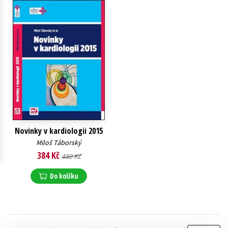
Young adult (SK)
Zahraniční literatura
Zdraví a životní styl
Všechny tituly
Novinky v kardiologii 2015
Miloš Táborský
384 Kč
480 Kč
Do košíku