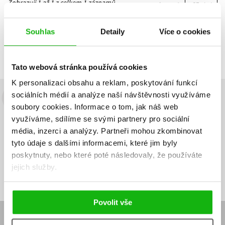
Zobrazuji 1 až 1 z celkem 1 záznamů
Zobraz záznamů
Předchozí
1
Další
Souhlas
Detaily
Více o cookies
Tato webová stránka používá cookies
K personalizaci obsahu a reklam, poskytování funkcí
sociálních médií a analýze naší návštěvnosti využíváme
Budete to vědět jako první!
soubory cookies.
Informace o tom, jak náš web
využíváme, sdílíme se svými partnery pro sociální
Zajímá Vás, jaký knižní hit právě vychází, na jaké zboží je výhodná
média, inzerci a analýzy.
Partneři mohou zkombinovat
sleva, jaká běží soutěž o ceny? Přihlášením k odběru našich e-
tyto údaje s dalšími informacemi, které jim byly
mailových novinek
souhlasíte se zpracováním osobních údajů
.
poskytnuty, nebo které poté následovaly, že používáte
Vaše e-
Vaše e-
jejich služby.
Přihlásit se
mailová
mailová
Vaše e-mailová adresa
adresa
adresa
Povolit vše
E-SHOP