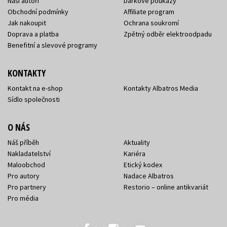
Naši autoři
Dárkové poukazy
Obchodní podmínky
Affiliate program
Jak nakoupit
Ochrana soukromí
Doprava a platba
Zpětný odběr elektroodpadu
Benefitní a slevové programy
KONTAKTY
Kontakt na e-shop
Kontakty Albatros Media
Sídlo společnosti
O NÁS
Náš příběh
Aktuality
Nakladatelství
Kariéra
Maloobchod
Etický kodex
Pro autory
Nadace Albatros
Pro partnery
Restorio – online antikvariát
Pro média