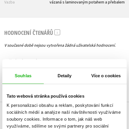
Vazba
vázaná s laminovaným potahem a přebalem
HODNOCENÍ ČTENÁŘŮ
V současné době nejsou vytvořena žádná uživatelská hodnocení.
Vaše hodnocení
Uživatelskou recenzi mohou vkládat pouze registrovaní uživatelé
Souhlas
Detaily
Více o cookies
Přihlásit
Tato webová stránka používá cookies
K personalizaci obsahu a reklam, poskytování funkcí
sociálních médií a analýze naší návštěvnosti využíváme
MOHLO BY VÁS TAKÉ ZAJÍMAT
soubory cookies.
Informace o tom, jak náš web
využíváme, sdílíme se svými partnery pro sociální