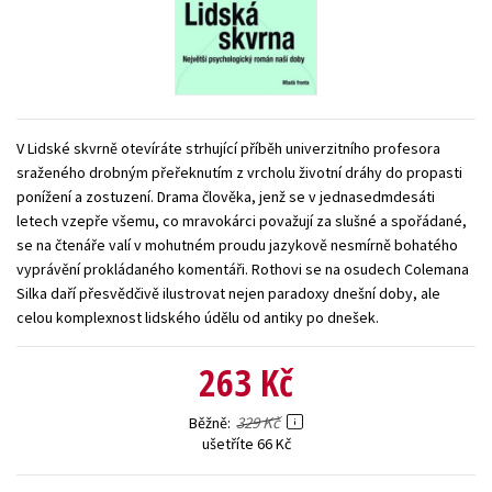
Young adult (SK)
Zahraniční literatura
Zdraví a životní styl
Všechny tituly
V Lidské skvrně otevíráte strhující příběh univerzitního profesora
sraženého drobným přeřeknutím z vrcholu životní dráhy do propasti
ponížení a zostuzení. Drama člověka, jenž se v jednasedmdesáti
letech vzepře všemu, co mravokárci považují za slušné a spořádané,
se na čtenáře valí v mohutném proudu jazykově nesmírně bohatého
vyprávění prokládaného komentáři. Rothovi se na osudech Colemana
Silka daří přesvědčivě ilustrovat nejen paradoxy dnešní doby, ale
celou komplexnost lidského údělu od antiky po dnešek.
263 Kč
329 Kč
Běžně
ušetříte 66 Kč