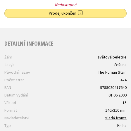
Nedostupné
Prodej ukončen
DETAILNÍ INFORMACE
Žánr
světová beletrie
Jazyk
čeština
Původní název
The Human Stain
Počet stran
424
EAN
9788020417640
Datum vydání
01.06.2009
Věk od
15
Formát
140x210 mm
Nakladatelství
Mladá fronta
Typ
Kniha