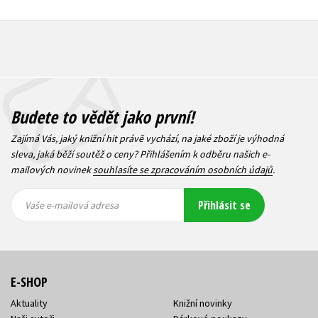
Budete to vědět jako první!
Zajímá Vás, jaký knižní hit právě vychází, na jaké zboží je výhodná
sleva, jaká běží soutěž o ceny? Přihlášením k odběru našich e-
mailových novinek
souhlasíte se zpracováním osobních údajů
.
Vaše e-
Vaše e-
Přihlásit se
mailová
mailová
Vaše e-mailová adresa
adresa
adresa
E-SHOP
Aktuality
Knižní novinky