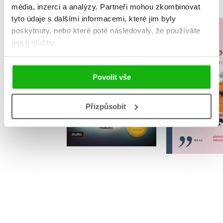
média, inzerci a analýzy.
Partneři mohou zkombinovat
tyto údaje s dalšími informacemi, které jim byly
poskytnuty, nebo které poté následovaly, že používáte
Sakra, sakr
Mlčící pacientka
jejich služby.
Linn Stro
Alex Michaelides
Povolit vše
Přizpůsobit
Do košíku
Do košík
319 Kč
399 Kč
319 Kč
3